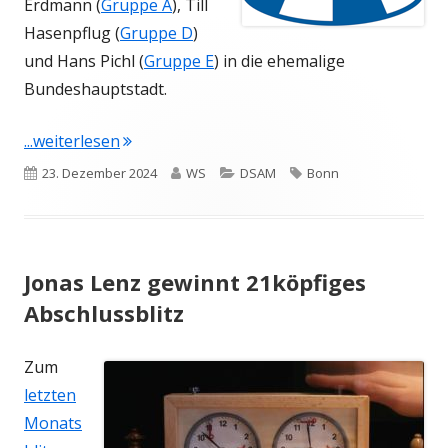
Erdmann (
Gruppe A
), Till
Hasenpflug (
Gruppe D
)
und Hans Pichl (
Gruppe E
) in die ehemalige
Bundeshauptstadt.
"Kleine Abordnung bei DSAM in Bonn"
...weiterlesen
Veröffentlicht
Autor
Kategorien
Schlagwörter
23. Dezember 2024
WS
DSAM
Bonn
am
Jonas Lenz gewinnt 21köpfiges
Abschlussblitz
Zum
letzten
Monats