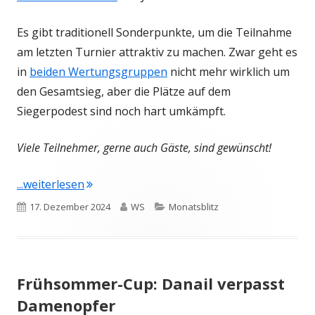
Es gibt traditionell Sonderpunkte, um die Teilnahme
am letzten Turnier attraktiv zu machen. Zwar geht es
in
beiden Wertungsgruppen
nicht mehr wirklich um
den Gesamtsieg, aber die Plätze auf dem
Siegerpodest sind noch hart umkämpft.
Viele Teilnehmer, gerne auch Gäste, sind gewünscht!
"Freitag Abschluss-Blitzturnier"
...weiterlesen
Veröffentlicht
Autor
Kategorien
17. Dezember 2024
WS
Monatsblitz
am
Frühsommer-Cup: Danail verpasst
Damenopfer