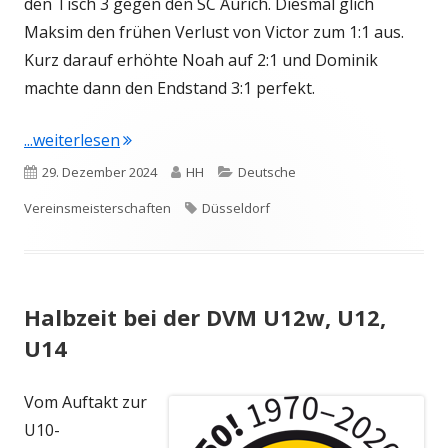
den Tisch 3 gegen den SC Aurich. Diesmal glich
Maksim den frühen Verlust von Victor zum 1:1 aus.
Kurz darauf erhöhte Noah auf 2:1 und Dominik
machte dann den Endstand 3:1 perfekt.
"DVM U10: Zweiter Tag – Aufstieg zum Tisc
...weiterlesen
Veröffentlicht
Autor
Kategorien
29. Dezember 2024
HH
Deutsche
am
Schlagwörter
Vereinsmeisterschaften
Düsseldorf
Halbzeit bei der DVM U12w, U12,
U14
Vom Auftakt zur
U10-