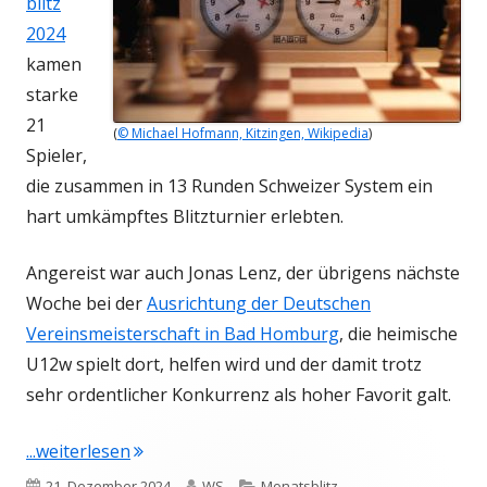
blitz
2024
kamen
starke
21
(
© Michael Hofmann, Kitzingen, Wikipedia
)
Spieler,
die zusammen in 13 Runden Schweizer System ein
hart umkämpftes Blitzturnier erlebten.
Angereist war auch Jonas Lenz, der übrigens nächste
Woche bei der
Ausrichtung der Deutschen
Vereinsmeisterschaft in Bad Homburg
, die heimische
U12w spielt dort, helfen wird und der damit trotz
sehr ordentlicher Konkurrenz als hoher Favorit galt.
"Jonas Lenz gewinnt 21köpfiges Abschlussbl
...weiterlesen
Veröffentlicht
Autor
Kategorien
21. Dezember 2024
WS
Monatsblitz