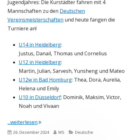
Jugendjahres: Die Kurstädter fahren mit 4
Mannschaften zu den
Deutschen
Vereinsmeisterschaften
und heute fangen die
Turniere an!
U14 in Heidelberg
:
Justus, Danail, Thomas und Cornelius
U12 in Heidelberg
:
Martin, Julian, Sarvesh, Yunsheng und Mateo
U12w in Bad Homburg
: Thea, Dora, Aurelia,
Helena und Emily
U10 in Düsseldorf
: Dominik, Maksim, Victor,
Noah und Vivaan
"Große Abordnung bei den DVMs"
...weiterlesen
Veröffentlicht
Autor
Kategorien
26. Dezember 2024
WS
Deutsche