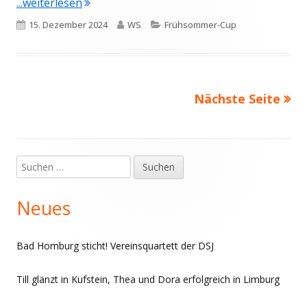
"Frühsommer-Cup: Danail verpasst Dameno
...weiterlesen
Veröffentlicht
Autor
Kategorien
15. Dezember 2024
WS
Frühsommer-Cup
am
Nächste Seite
Seitennummerierung
der
Beiträge
Suchen
Haupt-
nach:
Seitenleiste
Neues
Bad Homburg sticht! Vereinsquartett der DSJ
Till glänzt in Kufstein, Thea und Dora erfolgreich in Limburg