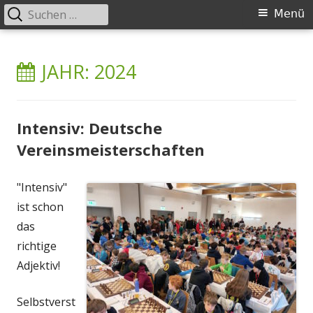
Suchen
Primäres
Menü
nach:
Menü
Springe
Schachklub Bad Homburg
zum
JAHR:
2024
Inhalt
Intensiv: Deutsche
Vereinsmeisterschaften
"Intensiv"
ist schon
das
richtige
Adjektiv!
Selbstverst