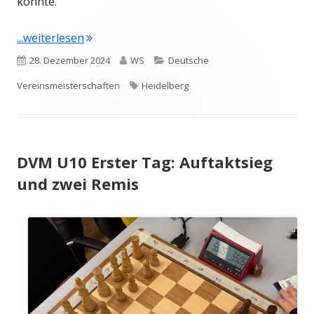
konnte.
"Halbzeit bei der DVM U12w, U12, U14"
...weiterlesen
Veröffentlicht
Autor
Kategorien
28. Dezember 2024
WS
Deutsche
am
Schlagwörter
Vereinsmeisterschaften
Heidelberg
DVM U10 Erster Tag: Auftaktsieg
und zwei Remis