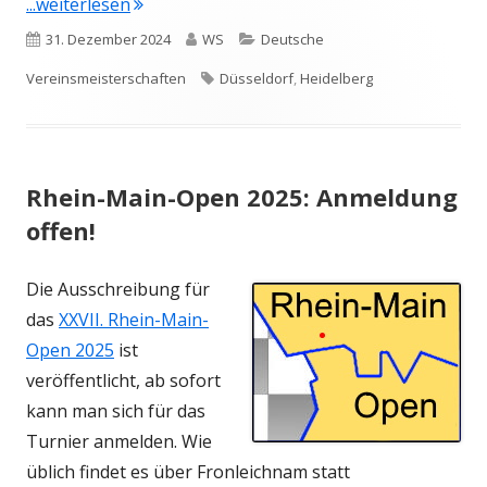
"Intensiv: Deutsche Vereinsmeisterschaften
...weiterlesen
Veröffentlicht
Autor
Kategorien
31. Dezember 2024
WS
Deutsche
am
Schlagwörter
Vereinsmeisterschaften
Düsseldorf
,
Heidelberg
Rhein-Main-Open 2025: Anmeldung
offen!
Die Ausschreibung für
das
XXVII. Rhein-Main-
Open 2025
ist
veröffentlicht, ab sofort
kann man sich für das
Turnier anmelden. Wie
üblich findet es über Fronleichnam statt