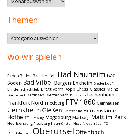
Themen
Themen
Wo wir spielen
Bad Nauheim
Bad
Baden Baden
Bad Hersfeld
Bad Vilbel
Soden
Bergen-Enkheim
Biedenkopf
Brett vorm Kopp
Chess-Classics Mainz
Blindenschachklub
Fechenheim
Dettingen
Dietzenbach
Darmstadt
Dotzheim
FTV 1860
Frankfurt Nord
Friedberg
Gelnhausen
Gernsheim
Gießen
Heusenstamm
Griesheim
Matt im Park
Hofheim
Magdeburg
Marburg
Limburg
Neu-Isenburg
Neuberg
Nied
Neumünster
Niederräder TG
Oberursel
Offenbach
Obertshausen