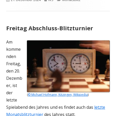
am
Freitag Abschluss-Blitzturnier
Am
komme
nden
Freitag,
den 20.
Dezemb
er, ist
der
(
© Michael Hofmann, Kitzingen, Wikipedia
)
letzte
Spielabend des Jahres und es findet auch das
letzte
Monatsblitzturnier
des Jahres statt.