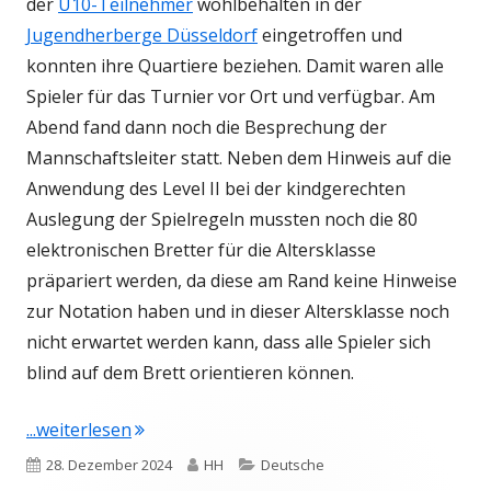
der
U10-Teilnehmer
wohlbehalten in der
Jugendherberge Düsseldorf
eingetroffen und
konnten ihre Quartiere beziehen. Damit waren alle
Spieler für das Turnier vor Ort und verfügbar. Am
Abend fand dann noch die Besprechung der
Mannschaftsleiter statt. Neben dem Hinweis auf die
Anwendung des Level II bei der kindgerechten
Auslegung der Spielregeln mussten noch die 80
elektronischen Bretter für die Altersklasse
präpariert werden, da diese am Rand keine Hinweise
zur Notation haben und in dieser Altersklasse noch
nicht erwartet werden kann, dass alle Spieler sich
blind auf dem Brett orientieren können.
"DVM U10 Erster Tag: Auftaktsieg und zwei
...weiterlesen
Veröffentlicht
Autor
Kategorien
28. Dezember 2024
HH
Deutsche