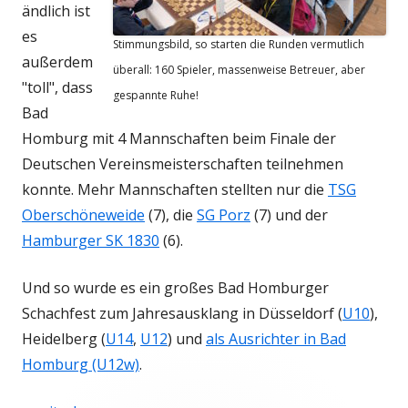
ändlich ist
es
Stimmungsbild, so starten die Runden vermutlich
außerdem
überall: 160 Spieler, massenweise Betreuer, aber
"toll", dass
gespannte Ruhe!
Bad
Homburg mit 4 Mannschaften beim Finale der
Deutschen Vereinsmeisterschaften teilnehmen
konnte. Mehr Mannschaften stellten nur die
TSG
Oberschöneweide
(7), die
SG Porz
(7) und der
Hamburger SK 1830
(6).
Und so wurde es ein großes Bad Homburger
Schachfest zum Jahresausklang in Düsseldorf (
U10
),
Heidelberg (
U14
,
U12
) und
als Ausrichter in Bad
Homburg (U12w)
.