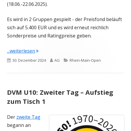
(18.06.-22.06.2025).
Es wird in 2 Gruppen gespielt - der Preisfond beläuft
sich auf 5.400 EUR und es wird erneut reichlich
Sonderpreise und Ratingpreise geben.
"Rhein-Main-Open 2025: Anmeldung offen!"
...weiterlesen
Veröffentlicht
Autor
Kategorien
30. Dezember 2024
AG
Rhein-Main-Open
am
DVM U10: Zweiter Tag – Aufstieg
zum Tisch 1
Der
zweite Tag
begann an