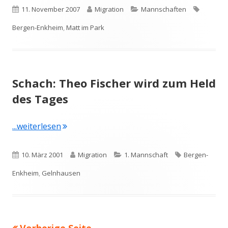
Veröffentlicht
Autor
Kategorien
Schlagw
11. November 2007
Migration
Mannschaften
am
Bergen-Enkheim
,
Matt im Park
Schach: Theo Fischer wird zum Held
des Tages
"Schach: Theo Fischer wird zum Held des Ta
...weiterlesen
Veröffentlicht
Autor
Kategorien
Schlagwörter
10. März 2001
Migration
1. Mannschaft
Bergen-
am
Enkheim
,
Gelnhausen