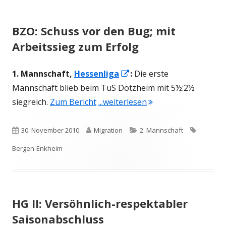
BZO: Schuss vor den Bug; mit
Arbeitssieg zum Erfolg
In
1. Mannschaft,
Hessenliga
:
Die erste
neuem
Mannschaft blieb beim TuS Dotzheim mit 5½:2½
Fenster
"BZO: Schuss vor den
siegreich.
Zum Bericht
...weiterlesen
öffnen
Veröffentlicht
Autor
Kategorien
Schlagwö
30. November 2010
Migration
2. Mannschaft
am
Bergen-Enkheim
HG II: Versöhnlich-respektabler
Saisonabschluss