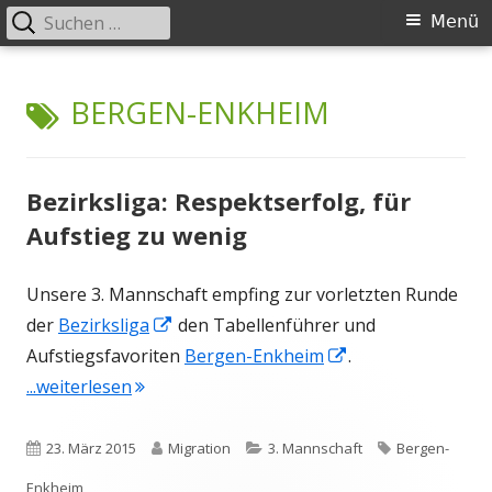
Suchen
Primäres
Menü
nach:
Menü
Springe
Schachklub Bad Homburg
zum
SCHLAGWORT:
BERGEN-ENKHEIM
Inhalt
Bezirksliga: Respektserfolg, für
Aufstieg zu wenig
Unsere 3. Mannschaft empfing zur vorletzten Runde
In
der
Bezirksliga
den Tabellenführer und
neuem
In
Aufstiegsfavoriten
Bergen-Enkheim
.
"Bezirksliga: Respektserfolg, für Aufstieg z
Fenster
neuem
...weiterlesen
öffnen
Fenster
öffnen
Veröffentlicht
Autor
Kategorien
Schlagwörter
23. März 2015
Migration
3. Mannschaft
Bergen-
am
Enkheim