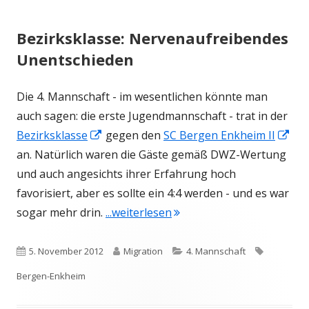
Bezirksklasse: Nervenaufreibendes
Unentschieden
Die 4. Mannschaft - im wesentlichen könnte man
auch sagen: die erste Jugendmannschaft - trat in der
In
In
Bezirksklasse
gegen den
SC Bergen Enkheim II
neuem
ne
an. Natürlich waren die Gäste gemäß DWZ-Wertung
Fenster
Fen
und auch angesichts ihrer Erfahrung hoch
öffnen
öff
favorisiert, aber es sollte ein 4:4 werden - und es war
"Bezirksklasse: Nervenau
sogar mehr drin.
...weiterlesen
Veröffentlicht
Autor
Kategorien
Schlagwör
5. November 2012
Migration
4. Mannschaft
am
Bergen-Enkheim