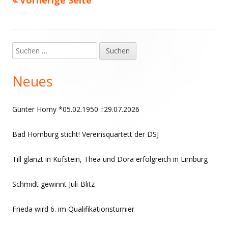
Vorherige Seite
Seitennummerierung
der
Beiträge
Suchen
Haupt-
nach:
Seitenleiste
Neues
Günter Horny *05.02.1950 †29.07.2026
Bad Homburg sticht! Vereinsquartett der DSJ
Till glänzt in Kufstein, Thea und Dora erfolgreich in Limburg
Schmidt gewinnt Juli-Blitz
Frieda wird 6. im Qualifikationsturnier