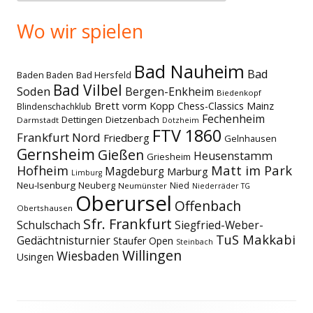
Wo wir spielen
Bad Nauheim
Bad
Baden Baden
Bad Hersfeld
Bad Vilbel
Soden
Bergen-Enkheim
Biedenkopf
Brett vorm Kopp
Chess-Classics Mainz
Blindenschachklub
Fechenheim
Dettingen
Dietzenbach
Darmstadt
Dotzheim
FTV 1860
Frankfurt Nord
Friedberg
Gelnhausen
Gernsheim
Gießen
Heusenstamm
Griesheim
Matt im Park
Hofheim
Magdeburg
Marburg
Limburg
Neu-Isenburg
Neuberg
Nied
Neumünster
Niederräder TG
Oberursel
Offenbach
Obertshausen
Sfr. Frankfurt
Schulschach
Siegfried-Weber-
TuS Makkabi
Gedächtnisturnier
Staufer Open
Steinbach
Willingen
Wiesbaden
Usingen