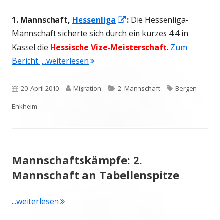
In
1. Mannschaft,
Hessenliga
:
Die Hessenliga-
neuem
Mannschaft sicherte sich durch ein kurzes 4:4 in
Fenster
Kassel die
Hessische Vize-Meisterschaft
.
Zum
"HG II: Versöhnlich-respektabler S
öffnen
Bericht.
...weiterlesen
Veröffentlicht
Autor
Kategorien
Schlagwörter
20. April 2010
Migration
2. Mannschaft
Bergen-
am
Enkheim
Mannschaftskämpfe: 2.
Mannschaft an Tabellenspitze
"Mannschaftskämpfe: 2. Mannschaft an Tab
...weiterlesen