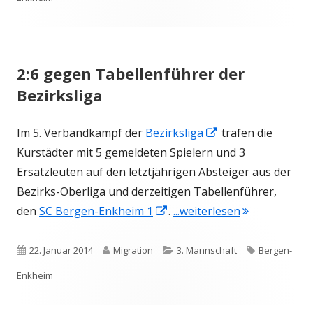
2:6 gegen Tabellenführer der
Bezirksliga
In
Im 5. Verbandkampf der
Bezirksliga
trafen die
neuem
Kurstädter mit 5 gemeldeten Spielern und 3
Fenster
Ersatzleuten auf den letztjährigen Absteiger aus der
öffnen
Bezirks-Oberliga und derzeitigen Tabellenführer,
In
"2:6 gegen Ta
den
SC Bergen-Enkheim 1
.
...weiterlesen
neuem
Fenster
Veröffentlicht
Autor
Kategorien
Schlagwörte
22. Januar 2014
Migration
3. Mannschaft
Bergen-
öffnen
am
Enkheim