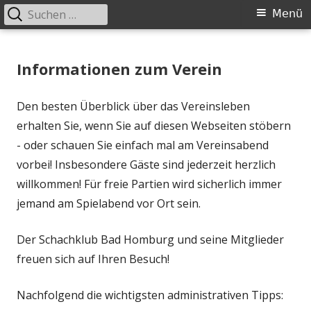
Suchen
Primäres
Menü
nach:
Menü
Springe
Schachklub Bad Homburg
zum
Informationen zum Verein
Inhalt
Den besten Überblick über das Vereinsleben
erhalten Sie, wenn Sie auf diesen Webseiten stöbern
- oder schauen Sie einfach mal am Vereinsabend
vorbei! Insbesondere Gäste sind jederzeit herzlich
willkommen! Für freie Partien wird sicherlich immer
jemand am Spielabend vor Ort sein.
Der Schachklub Bad Homburg und seine Mitglieder
freuen sich auf Ihren Besuch!
Nachfolgend die wichtigsten administrativen Tipps: