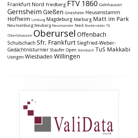
FTV 1860
Frankfurt Nord
Friedberg
Gelnhausen
Gernsheim
Gießen
Heusenstamm
Griesheim
Matt im Park
Hofheim
Magdeburg
Marburg
Limburg
Neu-Isenburg
Neuberg
Nied
Neumünster
Niederräder TG
Oberursel
Offenbach
Obertshausen
Sfr. Frankfurt
Schulschach
Siegfried-Weber-
TuS Makkabi
Gedächtnisturnier
Staufer Open
Steinbach
Willingen
Wiesbaden
Usingen
Footer
Inhalt