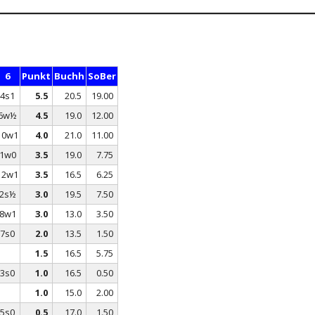
T
TURNIERFAHRTEN
KONTAKTANFRAGE JUGENDBEREICH
6
Punkt
Buchh
SoBer
AFT
4s1
5.5
20.5
19.00
6w½
4.5
19.0
12.00
10w1
4.0
21.0
11.00
T
1w0
3.5
19.0
7.75
12w1
3.5
16.5
6.25
2s½
3.0
19.5
7.50
8w1
3.0
13.0
3.50
7s0
2.0
13.5
1.50
1.5
16.5
5.75
3s0
1.0
16.5
0.50
1.0
15.0
2.00
5s0
0.5
17.0
1.50