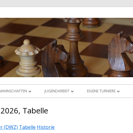
MANNSCHAFTEN
JUGENDARBEIT
EIGENE TURNIERE
LIGABETRIEB
ÜBERSICHT
RHEIN-MAIN-OPEN
 2026, Tabelle
DAS LIGAORAKEL
JUGEND-VEREINSMEISTERSCHAFT
JUGEND-ABC & DWZ-CUP
r (DWZ)
Tabelle
Historie
JUGEND-BLITZMEISTERSCHAFT
ABC-CUP SEPTEMBER 2025