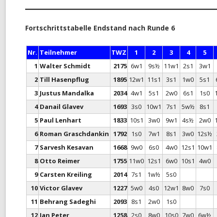
MONATS-BLITZMEISTERSCHAF
Fortschrittstabelle Endstand nach Runde 6
TURNIER-SIMULTAN
Nr.
Teilnehmer
TWZ
1
2
3
4
5
SCHNELLSCHACH-MEISTERSCH
1
Walter Schmidt
2175
6w1
9s½
11w1
2s1
3w1
CHESS960-MEISTERSCHAFT
2
Till Hasenpflug
1895
12w1
11s1
3s1
1w0
5s1
3
Justus Mandalka
2034
4w1
5s1
2w0
6s1
1s0
TANDEM-BLITZ-MEISTERSCHAF
4
Danail Glavev
1693
3s0
10w1
7s1
5w½
8s1
FRÜHSOMMER-CUP
5
Paul Lenhart
1833
10s1
3w0
9w1
4s½
2w0
6
Roman Graschdankin
1792
1s0
7w1
8s1
3w0
12s½
7
Sarvesh Kesavan
1668
9w0
6s0
4w0
12s1
10w1
8
Otto Reimer
1755
11w0
12s1
6w0
10s1
4w0
9
Carsten Kreiling
2014
7s1
1w½
5s0
10
Victor Glavev
1227
5w0
4s0
12w1
8w0
7s0
11
Behrang Sadeghi
2093
8s1
2w0
1s0
12
Jan Peter
1258
2s0
8w0
10s0
7w0
6w½