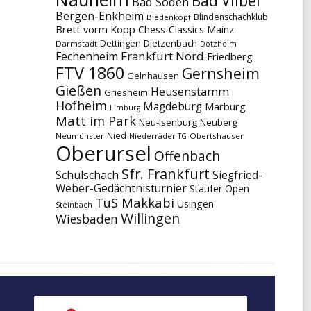
Bad Vilbel
Bad Soden
Bergen-Enkheim
Blindenschachklub
Biedenkopf
Brett vorm Kopp
Chess-Classics Mainz
Dettingen
Dietzenbach
Darmstadt
Dotzheim
Frankfurt Nord
Fechenheim
Friedberg
FTV 1860
Gernsheim
Gelnhausen
Gießen
Heusenstamm
Griesheim
Hofheim
Magdeburg
Marburg
Limburg
Matt im Park
Neu-Isenburg
Neuberg
Nied
Neumünster
Obertshausen
Niederräder TG
Oberursel
Offenbach
Sfr. Frankfurt
Schulschach
Siegfried-
Weber-Gedächtnisturnier
Staufer Open
TuS Makkabi
Usingen
Steinbach
Willingen
Wiesbaden