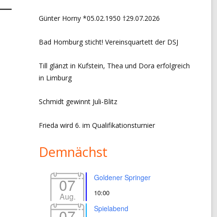
CHRONIK VORSITZ + EVENTS
Günter Horny *05.02.1950 †29.07.2026
LINKS
Bad Homburg sticht! Vereinsquartett der DSJ
IMPRESSUM
Till glänzt in Kufstein, Thea und Dora erfolgreich
DATENSCHUTZERKLÄRUNG
in Limburg
Schmidt gewinnt Juli-Blitz
Frieda wird 6. im Qualifikationsturnier
Demnächst
Goldener Springer
07
10:00
Aug.
Spielabend
07