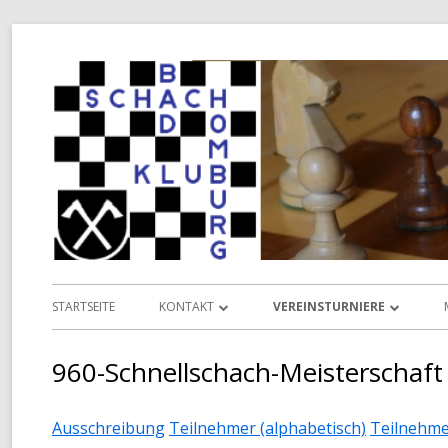
Springe
zum
Inhalt
Primäres
STARTSEITE
KONTAKT
VEREINSTURNIERE
Menü
INFORMATIONEN
VEREINSMEISTERSCHAFT
960-Schnellschach-Meisterschaft
VORSTAND
POKALMEISTERSCHAFT
Ausschreibung
Teilnehmer (alphabetisch)
Teilnehme
TERMINKALENDER
SENIOREN-MEISTERSCHAFT