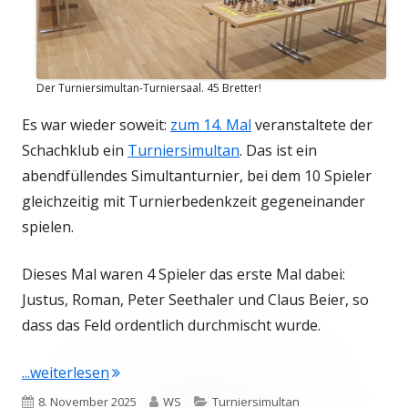
Der Turniersimultan-Turniersaal. 45 Bretter!
Es war wieder soweit:
zum 14. Mal
veranstaltete der
Schachklub ein
Turniersimultan
. Das ist ein
abendfüllendes Simultanturnier, bei dem 10 Spieler
gleichzeitig mit Turnierbedenkzeit gegeneinander
spielen.
Dieses Mal waren 4 Spieler das erste Mal dabei:
Justus, Roman, Peter Seethaler und Claus Beier, so
dass das Feld ordentlich durchmischt wurde.
"Wieder schönes Turniersimultan"
...weiterlesen
Veröffentlicht
Autor
Kategorien
8. November 2025
WS
Turniersimultan