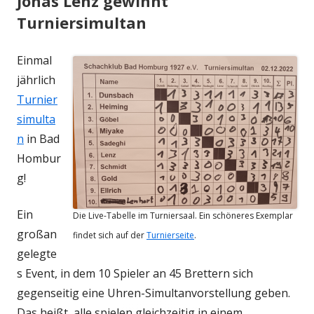
Jonas Lenz gewinnt
Turniersimultan
Einmal
jährlich
Turnier
simulta
n
in Bad
Hombur
g!
Ein
Die Live-Tabelle im Turniersaal. Ein schöneres Exemplar
großan
findet sich auf der
Turnierseite
.
gelegte
s Event, in dem 10 Spieler an 45 Brettern sich
gegenseitig eine Uhren-Simultanvorstellung geben.
Das heißt, alle spielen gleichzeitig in einem