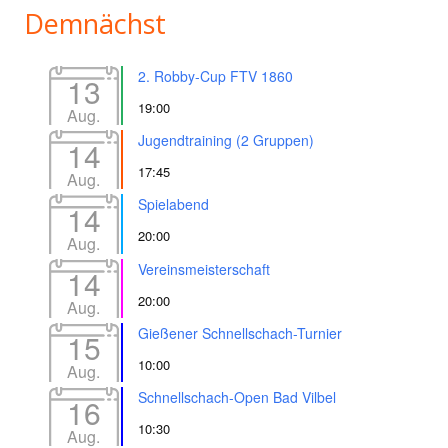
Demnächst
2. Robby-Cup FTV 1860
13
19:00
Aug.
Jugendtraining (2 Gruppen)
14
17:45
Aug.
Spielabend
14
20:00
Aug.
Vereinsmeisterschaft
14
20:00
Aug.
Gießener Schnellschach-Turnier
15
10:00
Aug.
Schnellschach-Open Bad Vilbel
16
10:30
Aug.