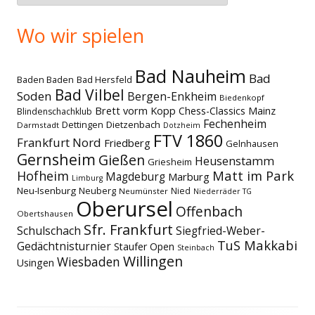
Wo wir spielen
Bad Nauheim
Bad
Baden Baden
Bad Hersfeld
Bad Vilbel
Soden
Bergen-Enkheim
Biedenkopf
Brett vorm Kopp
Chess-Classics Mainz
Blindenschachklub
Fechenheim
Dettingen
Dietzenbach
Darmstadt
Dotzheim
FTV 1860
Frankfurt Nord
Friedberg
Gelnhausen
Gernsheim
Gießen
Heusenstamm
Griesheim
Matt im Park
Hofheim
Magdeburg
Marburg
Limburg
Neu-Isenburg
Neuberg
Nied
Neumünster
Niederräder TG
Oberursel
Offenbach
Obertshausen
Sfr. Frankfurt
Schulschach
Siegfried-Weber-
TuS Makkabi
Gedächtnisturnier
Staufer Open
Steinbach
Willingen
Wiesbaden
Usingen