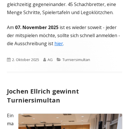
gleichzeitig gegeneinander. 45 Schachbretter, eine
Menge Schritte, Spielertafeln und Legoklötzchen.
Am
07. November 2025
ist es wieder soweit - jeder
der mitspielen möchte, sollte sich schnell anmelden -
die Ausschreibung ist
hier
.
Veröffentlicht
Autor
Kategorien
2. Oktober 2025
AG
Turniersimultan
am
Jochen Ellrich gewinnt
Turniersimultan
Ein
ma