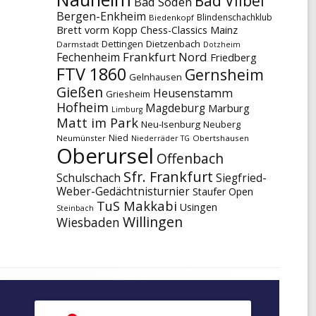
Bad Vilbel
Bad Soden
Bergen-Enkheim
Blindenschachklub
Biedenkopf
Brett vorm Kopp
Chess-Classics Mainz
Dettingen
Dietzenbach
Darmstadt
Dotzheim
Frankfurt Nord
Fechenheim
Friedberg
FTV 1860
Gernsheim
Gelnhausen
Gießen
Heusenstamm
Griesheim
Hofheim
Magdeburg
Marburg
Limburg
Matt im Park
Neu-Isenburg
Neuberg
Nied
Neumünster
Obertshausen
Niederräder TG
Oberursel
Offenbach
Sfr. Frankfurt
Schulschach
Siegfried-
Weber-Gedächtnisturnier
Staufer Open
TuS Makkabi
Usingen
Steinbach
Willingen
Wiesbaden