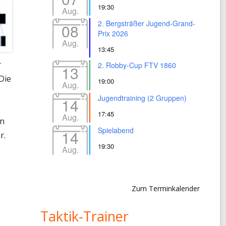
19:30
Aug.
2. Bergsträßer Jugend-Grand-
08
Prix 2026
Aug.
13:45
r
2. Robby-Cup FTV 1860
13
 Die
19:00
Aug.
Jugendtraining (2 Gruppen)
14
17:45
Aug.
nn
Spielabend
14
r.
19:30
Aug.
Zum Terminkalender
Taktik-Trainer