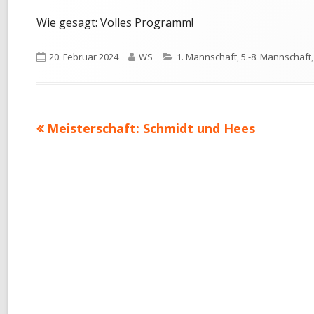
Wie gesagt: Volles Programm!
Veröffentlicht
Autor
Kategorien
20. Februar 2024
WS
1. Mannschaft
,
5.-8. Mannschaft
am
Vorheriger
Meisterschaft: Schmidt und Hees
Beitragsnavigation
Beitrag: