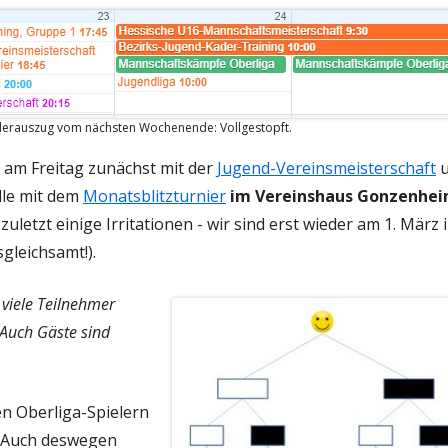
T
TURNIERFAHRTEN
KONTAKTANFRAGE JUGENDBEREICH
AFT
derauszug vom nächsten Wochenende: Vollgestopft.
 am Freitag zunächst mit der
Jugend-Vereinsmeisterschaft
u
lle mit dem
Monatsblitzturnier
im Vereinshaus Gonzenhe
T
zuletzt einige Irritationen - wir sind erst wieder am 1. März 
leichsamt!).
 viele Teilnehmer
 Auch Gäste sind
n Oberliga-Spielern
 Auch deswegen