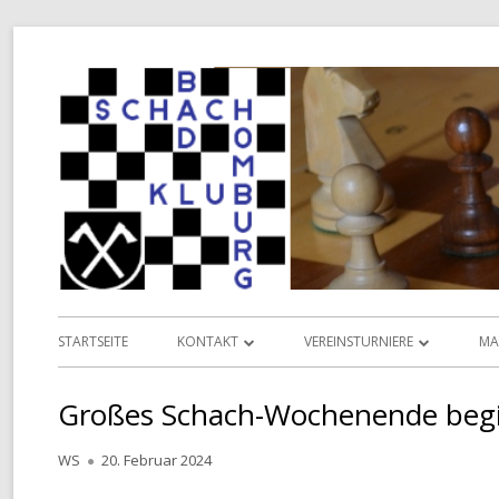
Springe
zum
Inhalt
Primäres
STARTSEITE
KONTAKT
VEREINSTURNIERE
MA
Menü
INFORMATIONEN
VEREINSMEISTERSCHAFT
L
Großes Schach-Wochenende begin
VORSTAND
POKALMEISTERSCHAFT
D
Autor
Veröffentlicht
WS
20. Februar 2024
TERMINKALENDER
SENIOREN-MEISTERSCHAFT
am