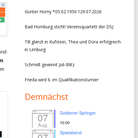
CHRONIK VORSITZ + EVENTS
Günter Horny *05.02.1950 †29.07.2026
LINKS
Bad Homburg sticht! Vereinsquartett der DSJ
IMPRESSUM
Till glänzt in Kufstein, Thea und Dora erfolgreich
DATENSCHUTZERKLÄRUNG
in Limburg
nd
im
Schmidt gewinnt Juli-Blitz
im
Frieda wird 6. im Qualifikationsturnier
Demnächst
Goldener Springer
07
10:00
Aug.
Spielabend
07