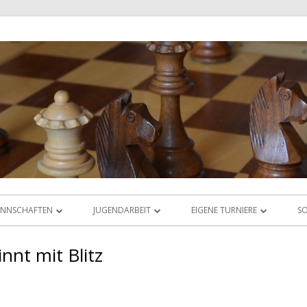
NNSCHAFTEN
JUGENDARBEIT
EIGENE TURNIERE
SO
IGABETRIEB
ÜBERSICHT
RHEIN-MAIN-OPEN
nt mit Blitz
AS LIGAORAKEL
JUGEND-VEREINSMEISTERSCHAFT
JUGEND-ABC & DWZ-CUP
JUGEND-BLITZMEISTERSCHAFT
ABC-CUP SEPTEMBER 2025