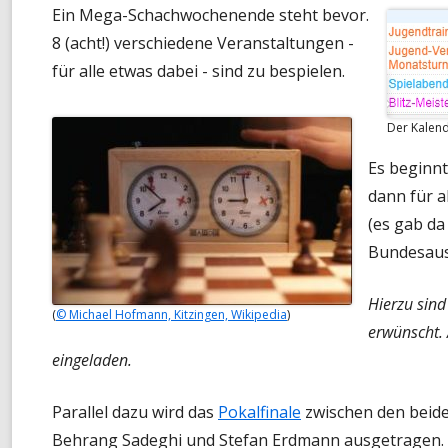
Ein Mega-Schachwochenende steht bevor.
MONATS-BLITZMEISTERSCHAF
8 (acht!) verschiedene Veranstaltungen -
für alle etwas dabei - sind zu bespielen.
TURNIER-SIMULTAN
SCHNELLSCHACH-MEISTERSCH
Der Kalen
CHESS960-MEISTERSCHAFT
Es beginnt
dann für a
TANDEM-BLITZ-MEISTERSCHAF
(es gab da 
FRÜHSOMMER-CUP
Bundesausg
Hierzu sind
(
© Michael Hofmann, Kitzingen, Wikipedia
)
erwünscht.
eingeladen.
Parallel dazu wird das
Pokalfinale
zwischen den beide
Behrang Sadeghi und Stefan Erdmann ausgetragen.