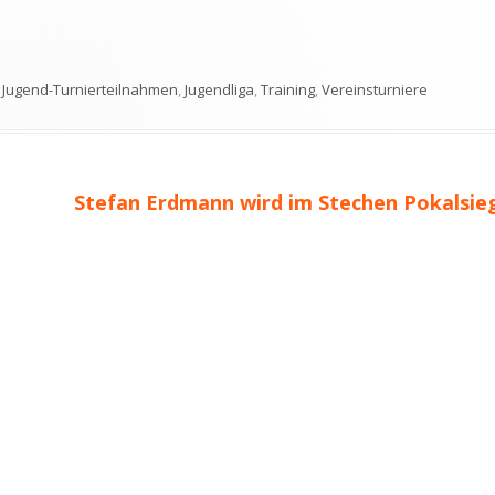
,
Jugend-Turnierteilnahmen
,
Jugendliga
,
Training
,
Vereinsturniere
Nächster
Stefan Erdmann wird im Stechen Pokalsie
Beitrag