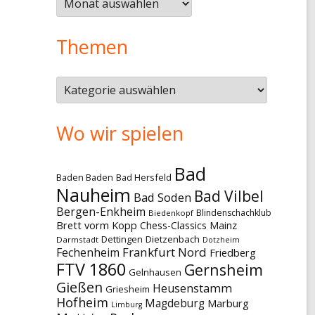
Themen
Themen
Wo wir spielen
Bad
Baden Baden
Bad Hersfeld
Nauheim
Bad Vilbel
Bad Soden
Bergen-Enkheim
Blindenschachklub
Biedenkopf
Brett vorm Kopp
Chess-Classics Mainz
Dettingen
Dietzenbach
Darmstadt
Dotzheim
Frankfurt Nord
Fechenheim
Friedberg
FTV 1860
Gernsheim
Gelnhausen
Gießen
Heusenstamm
Griesheim
Hofheim
Magdeburg
Marburg
Limburg