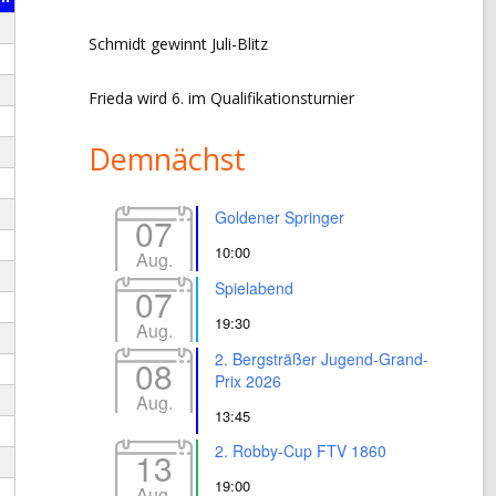
Schmidt gewinnt Juli-Blitz
Frieda wird 6. im Qualifikationsturnier
Demnächst
Goldener Springer
07
10:00
Aug.
Spielabend
07
19:30
Aug.
2. Bergsträßer Jugend-Grand-
08
Prix 2026
Aug.
13:45
2. Robby-Cup FTV 1860
13
19:00
Aug.