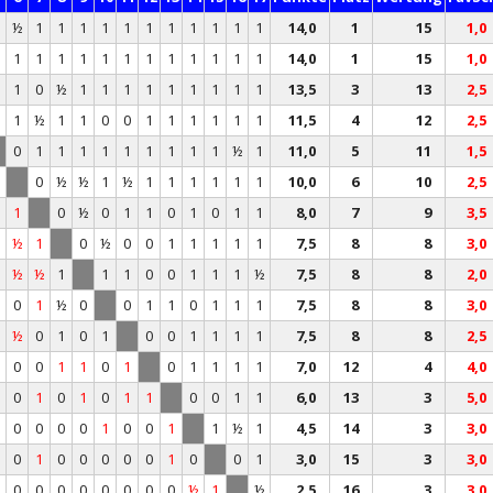
½
1
1
1
1
1
1
1
1
1
1
1
14,0
1
15
1,0
T
1
1
1
1
1
1
1
1
1
1
1
1
14,0
1
15
1,0
1
0
½
1
1
1
1
1
1
1
1
1
13,5
3
13
2,5
½
1
½
1
1
0
0
1
1
1
1
1
1
11,5
4
12
2,5
0
1
1
1
1
1
1
1
1
1
½
1
11,0
5
11
1,5
0
½
½
1
½
1
1
1
1
1
1
10,0
6
10
2,5
1
0
½
0
1
1
0
1
0
1
1
8,0
7
9
3,5
½
1
0
½
0
0
1
1
1
1
1
7,5
8
8
3,0
½
½
1
1
1
0
0
1
1
1
½
7,5
8
8
2,0
0
1
½
0
0
1
1
0
1
1
1
7,5
8
8
3,0
½
0
1
0
1
0
0
1
1
1
1
7,5
8
8
2,5
0
0
1
1
0
1
0
1
1
1
1
7,0
12
4
4,0
0
1
0
1
0
1
1
0
0
1
1
6,0
13
3
5,0
0
0
0
0
1
0
0
1
1
½
1
4,5
14
3
3,0
0
1
0
0
0
0
0
1
0
0
1
3,0
15
3
3,0
½
0
0
0
0
0
0
0
0
½
1
½
2,5
16
3
3,0