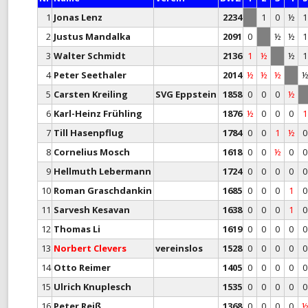
1
Jonas Lenz
2234
1
0
½
1
TANDEM-BLITZ-MEISTERSCHAF
2
Justus Mandalka
2091
0
½
½
1
FRÜHSOMMER-CUP
3
Walter Schmidt
2136
1
½
½
1
4
Peter Seethaler
2014
½
½
½
5
Carsten Kreiling
SVG Eppstein
1858
0
0
0
½
6
Karl-Heinz Frühling
1876
½
0
0
0
1
7
Till Hasenpflug
1784
0
0
1
½
0
8
Cornelius Mosch
1618
0
0
½
0
0
9
Hellmuth Lebermann
1724
0
0
0
0
0
10
Roman Graschdankin
1685
0
0
0
1
0
11
Sarvesh Kesavan
1638
0
0
0
1
0
12
Thomas Li
1619
0
0
0
0
0
13
Norbert Clevers
vereinslos
1528
0
0
0
0
0
14
Otto Reimer
1405
0
0
0
0
0
15
Ulrich Knuplesch
1535
0
0
0
0
0
16
Peter Reiß
1368
0
0
0
0