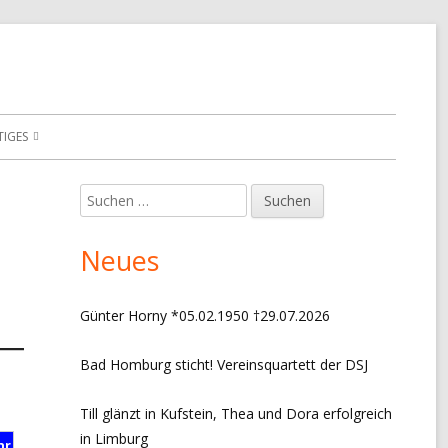
TIGES
E VERANSTALTUNGEN
Suchen
Haupt-
nach:
ONIK VEREINSTURNIERE
Seitenleiste
Neues
ONIK MANNSCHAFTEN
ONIK VORSITZ + EVENTS
Günter Horny *05.02.1950 †29.07.2026
S
Bad Homburg sticht! Vereinsquartett der DSJ
RESSUM
Till glänzt in Kufstein, Thea und Dora erfolgreich
ENSCHUTZERKLÄRUNG
in Limburg
hr