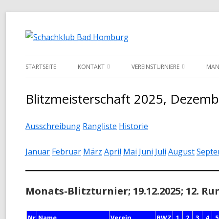
Springe
zum
Schachklub 
Inhalt
Primäres
STARTSEITE
KONTAKT
VEREINSTURNIERE
MAN
Menü
INFORMATIONEN
VEREINSMEISTERSCHAFT
LI
Blitzmeisterschaft 2025, Dezemb
VORSTAND
POKALMEISTERSCHAFT
DA
Ausschreibung
Rangliste
Historie
TERMINKALENDER
SENIOREN-MEISTERSCHAFT
MONATS-BLITZMEISTERSCHAFT
Januar
Februar
März
April
Mai
Juni
Juli
August
Sept
TURNIER-SIMULTAN
Monats-Blitzturnier; 19.12.2025; 12. R
SCHNELLSCHACH-MEISTERSCHA
CHESS960-MEISTERSCHAFT
Nr
Name
Verein
BWZ
1
2
3
4
5