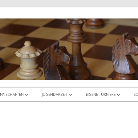
NNSCHAFTEN
JUGENDARBEIT
EIGENE TURNIERE
SO
IGABETRIEB
ÜBERSICHT
RHEIN-MAIN-OPEN
AS LIGAORAKEL
JUGEND-VEREINSMEISTERSCHAFT
JUGEND-ABC & DWZ-CUP
JUGEND-BLITZMEISTERSCHAFT
ABC-CUP SEPTEMBER 2025