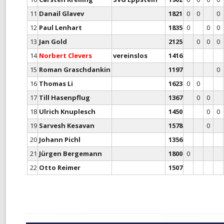
11
Danail Glavev
1821
0
0
0
12
Paul Lenhart
1835
0
0
0
13
Jan Gold
2125
0
0
0
14
Norbert Clevers
vereinslos
1416
15
Roman Graschdankin
1197
0
16
Thomas Li
1623
0
0
17
Till Hasenpflug
1367
0
0
18
Ulrich Knuplesch
1450
0
0
19
Sarvesh Kesavan
1578
0
20
Johann Pichl
1356
21
Jürgen Bergemann
1800
0
22
Otto Reimer
1507