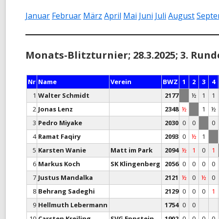
MONATS-BLITZMEISTERSCHAF
Januar
Februar
März
April
Mai
Juni
Juli
August
Sept
TURNIER-SIMULTAN
Monats-Blitzturnier; 28.3.2025; 3. Run
SCHNELLSCHACH-MEISTERSCH
CHESS960-MEISTERSCHAFT
Nr
Name
Verein
BWZ
1
2
3
4
1
Walter Schmidt
2177
½
1
1
TANDEM-BLITZ-MEISTERSCHAF
2
Jonas Lenz
2348
½
1
½
FRÜHSOMMER-CUP
3
Pedro Miyake
2030
0
0
0
4
Ramat Faqiry
2093
0
½
1
5
Karsten Wanie
Matt im Park
2094
½
1
0
1
6
Markus Koch
SK Klingenberg
2056
0
0
0
0
7
Justus Mandalka
2121
½
0
½
0
8
Behrang Sadeghi
2129
0
0
0
1
9
Hellmuth Lebermann
1754
0
0
10
Carsten Kreiling
SVG Eppstein
1902
0
0
0
0