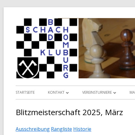
Springe
zum
Inhalt
Primäres
STARTSEITE
KONTAKT
VEREINSTURNIERE
MA
Menü
INFORMATIONEN
VEREINSMEISTERSCHAFT
L
Blitzmeisterschaft 2025, März
VORSTAND
POKALMEISTERSCHAFT
D
Ausschreibung
Rangliste
Historie
TERMINKALENDER
SENIOREN-MEISTERSCHAFT