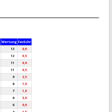
CHRONIK VORSITZ + EVENTS
LINKS
IMPRESSUM
DATENSCHUTZERKLÄRUNG
z
Wertung
FavSchr
13
0,0
12
0,5
11
0,0
11
0,5
9
2,5
8
1,0
7
1,0
6
3,0
6
0,0
4
1,5