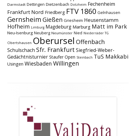
Fechenheim
Dettingen
Dietzenbach
Darmstadt
Dotzheim
FTV 1860
Frankfurt Nord
Friedberg
Gelnhausen
Gernsheim
Gießen
Heusenstamm
Griesheim
Matt im Park
Hofheim
Magdeburg
Marburg
Limburg
Neu-Isenburg
Neuberg
Nied
Neumünster
Niederräder TG
Oberursel
Offenbach
Obertshausen
Sfr. Frankfurt
Schulschach
Siegfried-Weber-
TuS Makkabi
Gedächtnisturnier
Staufer Open
Steinbach
Willingen
Wiesbaden
Usingen
Footer
Inhalt