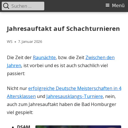
Suchen
Primäres
Menü
nach:
Menü
Springe
Schachklub Bad Homburg
zum
Jahresauftakt auf Schachturnieren
Inhalt
Autor
Veröffentlicht
WS
7. Januar 2026
am
Die Zeit der
Raunächte
, bzw. die Zeit
Zwischen den
Jahren
, ist vorbei und es ist auch schachlich viel
passiert:
Nicht nur
erfolgreiche Deutsche Meisterschaften in 4
Altersklassen
und
Jahresausklangs-Turniere
, nein,
auch zum Jahresauftakt haben die Bad Homburger
viel gespielt:
DSAM