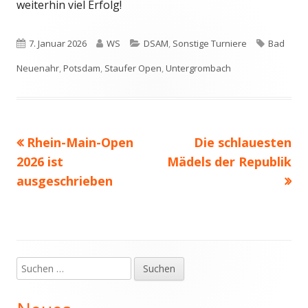
weiterhin viel Erfolg!
Veröffentlicht
Autor
Kategorien
Schlagwö
7. Januar 2026
WS
DSAM
,
Sonstige Turniere
Bad
am
Neuenahr
,
Potsdam
,
Staufer Open
,
Untergrombach
Vorheriger
Nächster
Rhein-Main-Open
Die schlauesten
Beitragsnavigation
Beitrag:
Beitrag
2026 ist
Mädels der Republik
ausgeschrieben
Suchen
Haupt-
nach:
Seitenleiste