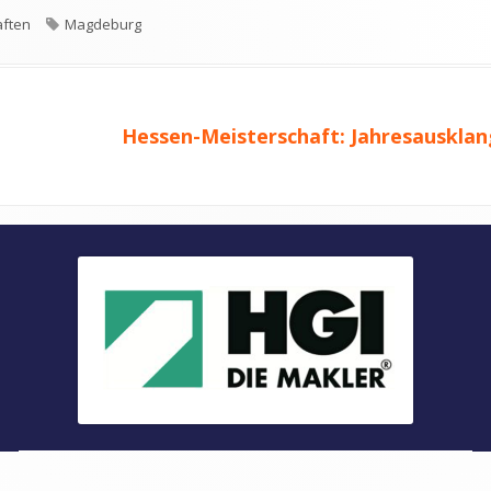
Schlagwörter
aften
Magdeburg
Nächster
Hessen-Meisterschaft: Jahresausklan
Beitrag