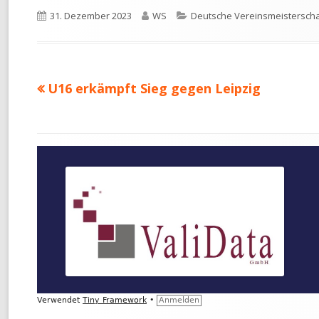
Veröffentlicht
Autor
Kategorien
31. Dezember 2023
WS
Deutsche Vereinsmeistersch
am
Vorheriger
U16 erkämpft Sieg gegen Leipzig
Beitragsnavigation
Beitrag:
Footer
Inhalt
Verwendet
Tiny Framework
•
Anmelden