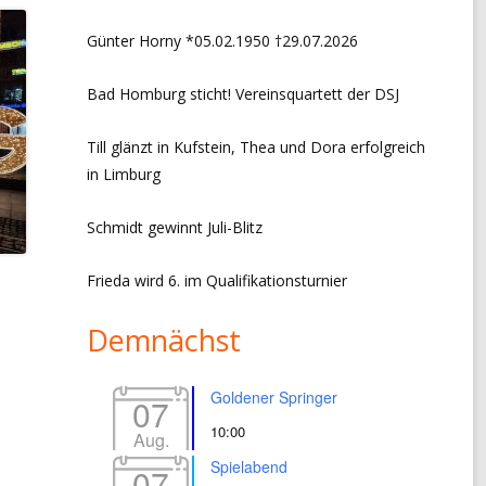
CHRONIK VORSITZ + EVENTS
Günter Horny *05.02.1950 †29.07.2026
LINKS
Bad Homburg sticht! Vereinsquartett der DSJ
IMPRESSUM
Till glänzt in Kufstein, Thea und Dora erfolgreich
DATENSCHUTZERKLÄRUNG
in Limburg
Schmidt gewinnt Juli-Blitz
Frieda wird 6. im Qualifikationsturnier
Demnächst
Goldener Springer
07
10:00
Aug.
Spielabend
07