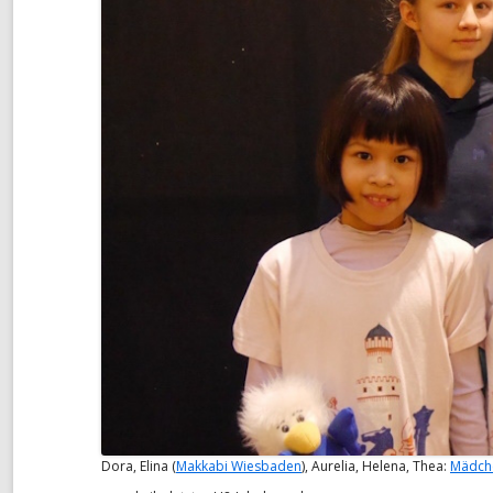
Dora, Elina (
Makkabi Wiesbaden
), Aurelia, Helena, Thea:
Mädch