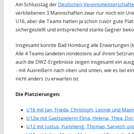
Am Schlusstag der
Deutschen Vereinsmeisterschaft
MONATS-BLITZMEISTERSCHAF
verbliebenen 3 Mannschaften zwar nur noch ein Une
U16, aber die Teams hatten ja schon zuvor gute Pla
TURNIER-SIMULTAN
sichergestellt und entsprechend starke Gegner be
SCHNELLSCHACH-MEISTERSCH
Insgesamt konnte Bad Homburg alle Erwartungen (k
CHESS960-MEISTERSCHAFT
Alle 4 Teams landeten mindestens auf ihrem Setzran
TANDEM-BLITZ-MEISTERSCHAF
auch die DWZ-Ergebnisse zeigen insgesamt ein ausg
- mit Ausreißern nach oben und unten, wie es bei ei
FRÜHSOMMER-CUP
nicht anders zu erwarten ist.
Die Platzierungen:
U16 mit Jan, Frieda, Christoph, Leonie und Maxi
U12w mit Gastspielerin Elina, Helena, Thea, Dor
U12 mit Justus, Yunsheng, Thomas, Sarvesh und