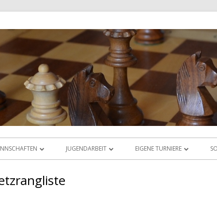
NNSCHAFTEN
JUGENDARBEIT
EIGENE TURNIERE
SO
IGABETRIEB
ÜBERSICHT
RHEIN-MAIN-OPEN
etzrangliste
AS LIGAORAKEL
JUGEND-VEREINSMEISTERSCHAFT
JUGEND-ABC & DWZ-CUP
JUGEND-BLITZMEISTERSCHAFT
ABC-CUP SEPTEMBER 2025