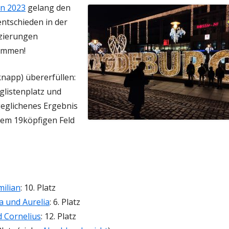
en 2023
gelang den
T
TURNIERFAHRTEN
ntschieden in der
tzierungen
KONTAKTANFRAGE JUGENDBEREICH
kommen!
AFT
napp) übererfüllen:
glistenplatz und
T
eglichenes Ergebnis
nem 19köpfigen Feld
milian
: 10. Platz
a und Aurelia
: 6. Platz
 Cornelius
: 12. Platz