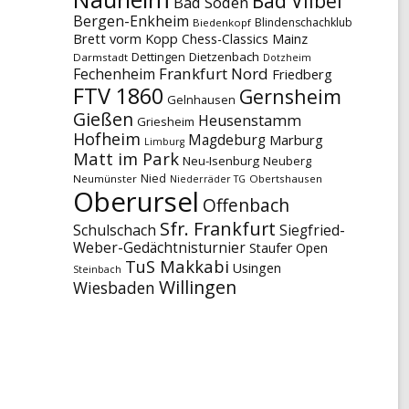
Bad Vilbel
Bad Soden
Bergen-Enkheim
Blindenschachklub
Biedenkopf
Brett vorm Kopp
Chess-Classics Mainz
Dettingen
Dietzenbach
Darmstadt
Dotzheim
Frankfurt Nord
Fechenheim
Friedberg
FTV 1860
Gernsheim
Gelnhausen
Gießen
Heusenstamm
Griesheim
Hofheim
Magdeburg
Marburg
Limburg
Matt im Park
Neu-Isenburg
Neuberg
Nied
Neumünster
Obertshausen
Niederräder TG
Oberursel
Offenbach
Sfr. Frankfurt
Schulschach
Siegfried-
Weber-Gedächtnisturnier
Staufer Open
TuS Makkabi
Usingen
Steinbach
Willingen
Wiesbaden