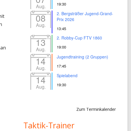
19:30
Aug.
2. Bergsträßer Jugend-Grand-
08
it
Prix 2026
n
Aug.
13:45
2. Robby-Cup FTV 1860
13
19:00
Jan
Aug.
Jugendtraining (2 Gruppen)
14
17:45
Aug.
Spielabend
14
19:30
Aug.
Zum Terminkalender
Taktik-Trainer