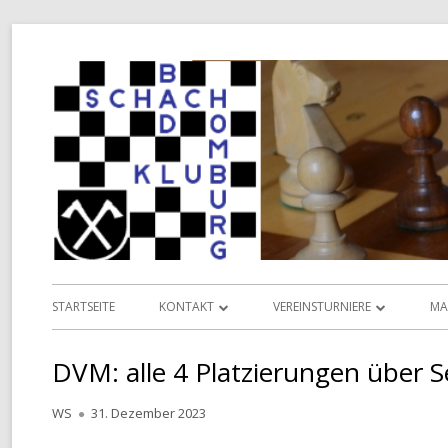
Springe
zum
Inhalt
Primäres
STARTSEITE
KONTAKT
VEREINSTURNIERE
MA
Menü
INFORMATIONEN
VEREINSMEISTERSCHAFT
L
DVM: alle 4 Platzierungen über S
VORSTAND
POKALMEISTERSCHAFT
D
Autor
Veröffentlicht
WS
31. Dezember 2023
TERMINKALENDER
SENIOREN-MEISTERSCHAFT
am