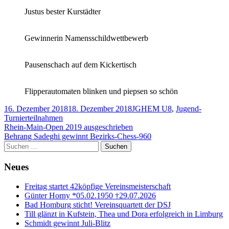
Justus bester Kurstädter
Gewinnerin Namensschildwettbewerb
Pausenschach auf dem Kickertisch
Flipperautomaten blinken und piepsen so schön
Veröffentlicht
Autor
Kategorien
16. Dezember 2018
18. Dezember 2018
JG
HEM U8
,
Jugend-
am
Turnierteilnahmen
Beitragsnavigation
Vorheriger
Rhein-Main-Open 2019 ausgeschrieben
Beitrag:
Nächster
Behrang Sadeghi gewinnt Bezirks-Chess-960
Beitrag
Haupt-
Suchen
nach:
Seitenleiste
Neues
Freitag startet 42köpfige Vereinsmeisterschaft
Günter Horny *05.02.1950 †29.07.2026
Bad Homburg sticht! Vereinsquartett der DSJ
Till glänzt in Kufstein, Thea und Dora erfolgreich in Limburg
Schmidt gewinnt Juli-Blitz