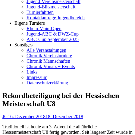
Jugend-Vereinsmeisterschaft
Jugend-Blitzmeisterschaft
Turnierfahrten
Kontaktanfrage Jugendbereich
Eigene Turniere
Rhein-Main-Open
Jugend-ABC & DWZ-Cup
ABC-Cup September 2025
Sonstiges
Alle Veranstaltungen
Chronik Vereinsturniere
Chronik Mannschaften
Chronik Vorsitz + Events
Links
Impressum
Datenschutzerklärung
Rekordbeteiligung bei der Hessischen
Meisterschaft U8
Autor
Veröffentlicht
JG
16. Dezember 2018
18. Dezember 2018
am
Traditionell ist heute am 3. Advent die alljährliche
Hessenmeisterschaft U8 fertig geworden. Seit längerer Zeit wurde in