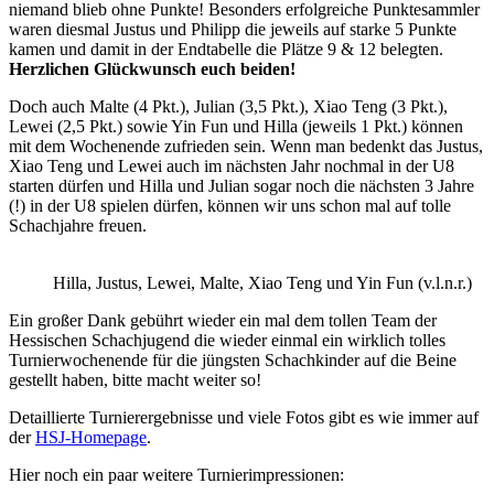
niemand blieb ohne Punkte! Besonders erfolgreiche Punktesammler
waren diesmal Justus und Philipp die jeweils auf starke 5 Punkte
kamen und damit in der Endtabelle die Plätze 9 & 12 belegten.
Herzlichen Glückwunsch euch beiden!
Doch auch Malte (4 Pkt.), Julian (3,5 Pkt.), Xiao Teng (3 Pkt.),
Lewei (2,5 Pkt.) sowie Yin Fun und Hilla (jeweils 1 Pkt.) können
mit dem Wochenende zufrieden sein. Wenn man bedenkt das Justus,
Xiao Teng und Lewei auch im nächsten Jahr nochmal in der U8
starten dürfen und Hilla und Julian sogar noch die nächsten 3 Jahre
(!) in der U8 spielen dürfen, können wir uns schon mal auf tolle
Schachjahre freuen.
Hilla, Justus, Lewei, Malte, Xiao Teng und Yin Fun (v.l.n.r.)
Ein großer Dank gebührt wieder ein mal dem tollen Team der
Hessischen Schachjugend die wieder einmal ein wirklich tolles
Turnierwochenende für die jüngsten Schachkinder auf die Beine
gestellt haben, bitte macht weiter so!
Detaillierte Turnierergebnisse und viele Fotos gibt es wie immer auf
der
HSJ-Homepage
.
Hier noch ein paar weitere Turnierimpressionen: