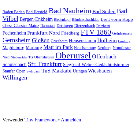
Bad Nauheim
Bad
Bad Soden
Baden Baden
Bad Hersfeld
Vilbel
Bergen-Enkheim
Brett vorm Kopp
Blindenschachklub
Biedenkopf
Chess-Classics Mainz
Dietzenbach
Dettingen
Darmstadt
Dotzheim
FTV 1860
Frankfurt Nord
Fechenheim
Friedberg
Gelnhausen
Gernsheim
Gießen
Hofheim
Heusenstamm
Griesheim
Limburg
Matt im Park
Magdeburg
Marburg
Neu-Isenburg
Neuberg
Neumünster
Oberursel
Offenbach
Nied
Obertshausen
Niederräder TG
Sfr. Frankfurt
Schulschach
Siegfried-Weber-Gedächtnisturnier
TuS Makkabi
Wiesbaden
Staufer Open
Usingen
Steinbach
Willingen
Footer
Inhalt
Verwendet
Tiny Framework
•
Anmelden