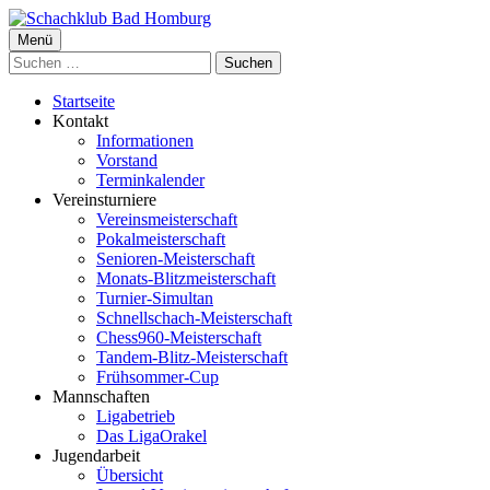
Springe
zum
Primäres
Menü
Schachklub Bad Homburg
Inhalt
Suchen
Menü
nach:
Startseite
Kontakt
Informationen
Vorstand
Terminkalender
Vereinsturniere
Vereinsmeisterschaft
Pokalmeisterschaft
Senioren-Meisterschaft
Monats-Blitzmeisterschaft
Turnier-Simultan
Schnellschach-Meisterschaft
Chess960-Meisterschaft
Tandem-Blitz-Meisterschaft
Frühsommer-Cup
Mannschaften
Ligabetrieb
Das LigaOrakel
Jugendarbeit
Übersicht