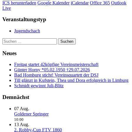
ICS herunterladen
Google Kalender
iCalendar
Office 365
Outlook
Live
Veranstaltungstyp
Jugendschach
Haupt-
Suchen
nach:
Seitenleiste
Neues
Freitag startet 42köpfige Vereinsmeisterschaft
Günter Horny *05.02.1950 †29.07.2026
Bad Homburg sticht! Vereinsquartett der DSJ
Till glänzt in Kufstein, Thea und Dora erfolgreich in Limburg
Schmidt gewinnt Juli-Blitz
Demnächst
07
Aug.
Goldener Springer
10:00
13
Aug.
2. Robby-Cup FTV 1860