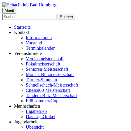
Springe
zum
Primäres
Menü
Schachklub Bad Homburg
Inhalt
Suchen
Menü
nach:
Startseite
Kontakt
Informationen
Vorstand
Terminkalender
Vereinsturniere
Vereinsmeisterschaft
Pokalmeisterschaft
Senioren-Meisterschaft
Monats-Blitzmeisterschaft
Turnier-Simultan
Schnellschach-Meisterschaft
Chess960-Meisterschaft
Tandem-Blitz-Meisterschaft
Frühsommer-Cup
Mannschaften
Ligabetrieb
Das LigaOrakel
Jugendarbeit
Übersicht