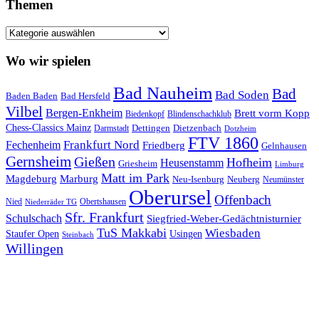
Themen
Themen
Wo wir spielen
Bad Nauheim
Bad
Bad Soden
Baden Baden
Bad Hersfeld
Vilbel
Bergen-Enkheim
Brett vorm Kopp
Blindenschachklub
Biedenkopf
Chess-Classics Mainz
Dietzenbach
Dettingen
Darmstadt
Dotzheim
FTV 1860
Frankfurt Nord
Fechenheim
Friedberg
Gelnhausen
Gernsheim
Gießen
Hofheim
Heusenstamm
Griesheim
Limburg
Matt im Park
Magdeburg
Marburg
Neu-Isenburg
Neuberg
Neumünster
Oberursel
Offenbach
Nied
Obertshausen
Niederräder TG
Sfr. Frankfurt
Schulschach
Siegfried-Weber-Gedächtnisturnier
TuS Makkabi
Wiesbaden
Staufer Open
Usingen
Steinbach
Willingen
Footer
Inhalt