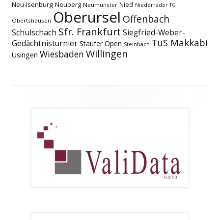
Neu-Isenburg
Neuberg
Nied
Neumünster
Niederräder TG
Oberursel
Offenbach
Obertshausen
Sfr. Frankfurt
Schulschach
Siegfried-Weber-
TuS Makkabi
Gedächtnisturnier
Staufer Open
Steinbach
Willingen
Wiesbaden
Usingen
Footer
Inhalt