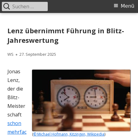
Suchen
Primäres
Menü
nach:
Menü
Springe
Schachklub Bad Homburg
zum
Lenz übernimmt Führung in Blitz-
Inhalt
Jahreswertung
Autor
Veröffentlicht
WS
27. September 2025
am
Jonas
Lenz,
der die
Blitz-
Meister
schaft
schon
mehrfac
(
© Michael Hofmann, Kitzingen, Wikipedia
)