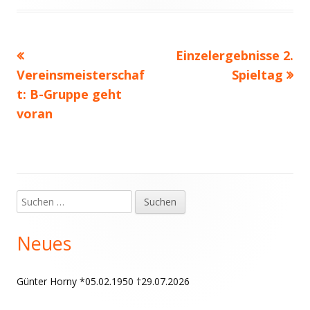
am
Vorheriger
Nächster
Einzelergebnisse 2.
Beitragsnavigation
Beitrag:
Beitrag
Vereinsmeisterschaf
Spieltag
t: B-Gruppe geht
voran
Suchen
Haupt-
nach:
Seitenleiste
Neues
Günter Horny *05.02.1950 †29.07.2026