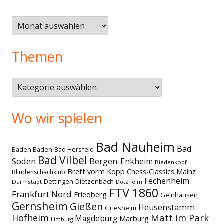
Älteres
Themen
Themen
Wo wir spielen
Bad Nauheim
Bad
Baden Baden
Bad Hersfeld
Bad Vilbel
Soden
Bergen-Enkheim
Biedenkopf
Brett vorm Kopp
Chess-Classics Mainz
Blindenschachklub
Fechenheim
Dettingen
Dietzenbach
Darmstadt
Dotzheim
FTV 1860
Frankfurt Nord
Friedberg
Gelnhausen
Gernsheim
Gießen
Heusenstamm
Griesheim
Matt im Park
Hofheim
Magdeburg
Marburg
Limburg