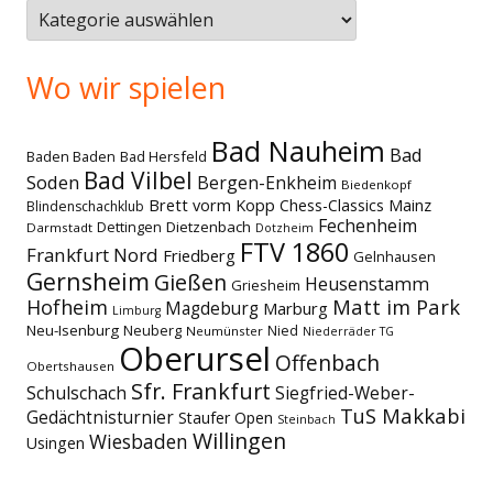
Themen
Wo wir spielen
Bad Nauheim
Bad
Baden Baden
Bad Hersfeld
Bad Vilbel
Soden
Bergen-Enkheim
Biedenkopf
Brett vorm Kopp
Chess-Classics Mainz
Blindenschachklub
Fechenheim
Dettingen
Dietzenbach
Darmstadt
Dotzheim
FTV 1860
Frankfurt Nord
Friedberg
Gelnhausen
Gernsheim
Gießen
Heusenstamm
Griesheim
Matt im Park
Hofheim
Magdeburg
Marburg
Limburg
Neu-Isenburg
Neuberg
Nied
Neumünster
Niederräder TG
Oberursel
Offenbach
Obertshausen
Sfr. Frankfurt
Schulschach
Siegfried-Weber-
TuS Makkabi
Gedächtnisturnier
Staufer Open
Steinbach
Willingen
Wiesbaden
Usingen