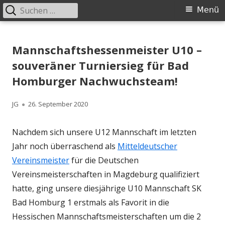
Suchen
Primäres
Menü
nach:
Menü
Springe
Schachklub Bad Homburg
zum
Mannschaftshessenmeister U10 –
Inhalt
souveräner Turniersieg für Bad
Homburger Nachwuchsteam!
Autor
Veröffentlicht
JG
26. September 2020
am
Nachdem sich unsere U12 Mannschaft im letzten
Jahr noch überraschend als
Mitteldeutscher
Vereinsmeister
für die Deutschen
Vereinsmeisterschaften in Magdeburg qualifiziert
hatte, ging unsere diesjährige U10 Mannschaft SK
Bad Homburg 1 erstmals als Favorit in die
Hessischen Mannschaftsmeisterschaften um die 2