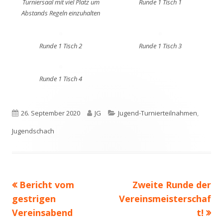
Turniersaal mit viel Platz um
Runde 1 Tisch 1
öffnen
Abstands Regeln einzuhalten
Runde 1 Tisch 2
Runde 1 Tisch 3
Runde 1 Tisch 4
Veröffentlicht
Autor
Kategorien
26. September 2020
JG
Jugend-Turnierteilnahmen
,
am
Jugendschach
Vorheriger
Nächster
Bericht vom
Zweite Runde der
Beitragsnavigation
Beitrag:
Beitrag
gestrigen
Vereinsmeisterschaf
Vereinsabend
t!