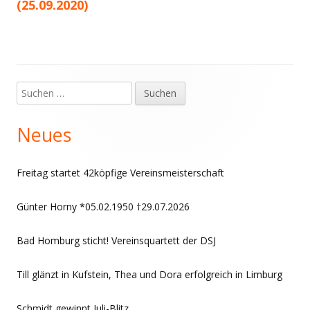
(25.09.2020)
Suchen
Haupt-
nach:
Seitenleiste
Neues
Freitag startet 42köpfige Vereinsmeisterschaft
Günter Horny *05.02.1950 †29.07.2026
Bad Homburg sticht! Vereinsquartett der DSJ
Till glänzt in Kufstein, Thea und Dora erfolgreich in Limburg
Schmidt gewinnt Juli-Blitz