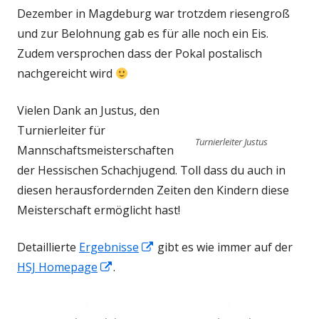
Dezember in Magdeburg war trotzdem riesengroß
und zur Belohnung gab es für alle noch ein Eis.
Zudem versprochen dass der Pokal postalisch
nachgereicht wird
Vielen Dank an Justus, den
Turnierleiter für
Turnierleiter Justus
Mannschaftsmeisterschaften
der Hessischen Schachjugend. Toll dass du auch in
diesen herausfordernden Zeiten den Kindern diese
Meisterschaft ermöglicht hast!
In
Detaillierte
Ergebnisse
gibt es wie immer auf der
In
neuem
HSJ Homepage
.
neuem
Fenster
Fenster
öffnen