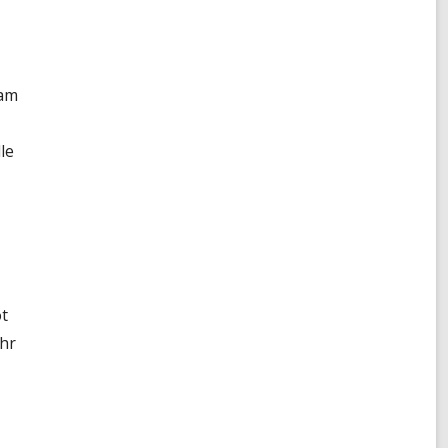
kam
le
ot
hr