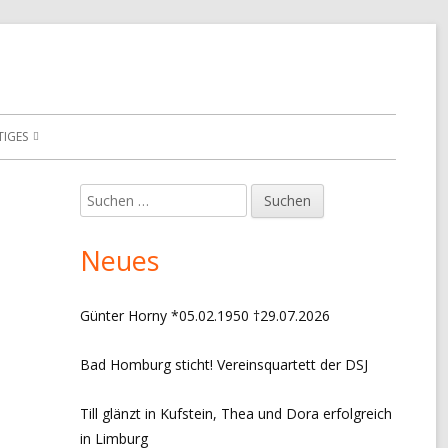
TIGES
E VERANSTALTUNGEN
Suchen
Haupt-
nach:
ONIK VEREINSTURNIERE
Seitenleiste
Neues
ONIK MANNSCHAFTEN
ONIK VORSITZ + EVENTS
Günter Horny *05.02.1950 †29.07.2026
S
Bad Homburg sticht! Vereinsquartett der DSJ
RESSUM
Till glänzt in Kufstein, Thea und Dora erfolgreich
ENSCHUTZERKLÄRUNG
in Limburg