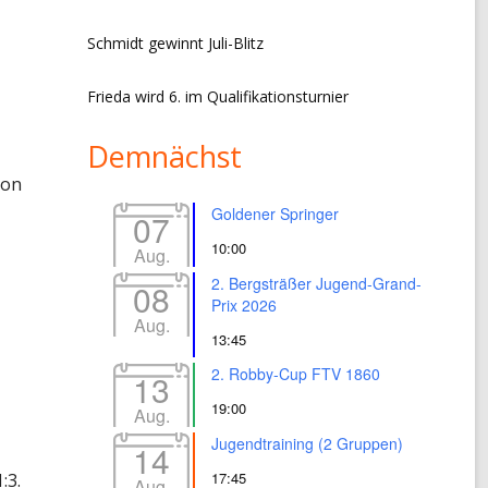
Schmidt gewinnt Juli-Blitz
Frieda wird 6. im Qualifikationsturnier
Demnächst
von
Goldener Springer
07
10:00
Aug.
2. Bergsträßer Jugend-Grand-
08
Prix 2026
Aug.
13:45
2. Robby-Cup FTV 1860
13
19:00
Aug.
Jugendtraining (2 Gruppen)
14
17:45
:3.
Aug.