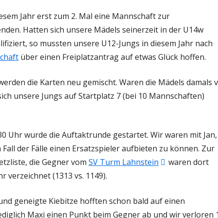
T
esem Jahr erst zum 2. Mal eine Mannschaft zur
den. Hatten sich unsere Mädels seinerzeit in der U14w
ifiziert, so mussten unsere U12-Jungs in diesem Jahr nach
chaft
über einen Freiplatzantrag auf etwas Glück hoffen.
 werden die Karten neu gemischt. Waren die Mädels damals 
ich unsere Jungs auf Startplatz 7 (bei 10 Mannschaften)
0 Uhr wurde die Auftaktrunde gestartet. Wir waren mit Jan,
 Fall der Fälle einen Ersatzspieler aufbieten zu können. Zur
In
etzliste, die Gegner vom
SV Turm Lahnstein
waren dort
neuem
 verzeichnet (1313 vs. 1149).
Fenster
nd geneigte Kiebitze hofften schon bald auf einen
öffnen
iglich Maxi einen Punkt beim Gegner ab und wir verloren 1