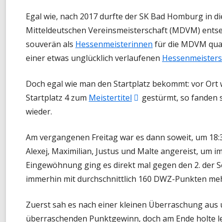
TANDEM-BLITZ-MEISTERSCHAF
Egal wie, nach 2017 durfte der SK Bad Homburg in di
Mitteldeutschen Vereinsmeisterschaft (MDVM) entsen
FRÜHSOMMER-CUP
souverän als
Hessenmeisterinnen
für die MDVM qual
einer etwas unglücklich verlaufenen
Hessenmeisters
Doch egal wie man den Startplatz bekommt: vor Ort
In
Startplatz 4 zum
Meistertitel
gestürmt, so fanden s
neuem
wieder.
Fenster
Am vergangenen Freitag war es dann soweit, um 18:3
öffnen
Alexej, Maximilian, Justus und Malte angereist, um im
Eingewöhnung ging es direkt mal gegen den 2. der S
immerhin mit durchschnittlich 160 DWZ-Punkten mehr
Zuerst sah es nach einer kleinen Überraschung aus u
überraschenden Punktgewinn, doch am Ende holte led