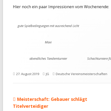
neuem
Hier noch ein paar Impressionen vom Wochenende:
Fenster
öffnen
gute Spielbedingungen mit ausreichend Licht
Maxi
abendliches Tandemturnier
Schachturniere fö
Veröffentlicht
Autor
Kategorien
27. August 2019
JG
Deutsche Vereinsmeisterschaften
am
Vorheriger
Meisterschaft: Gebauer schlägt
Beitragsnavigation
Beitrag:
Titelverteidiger