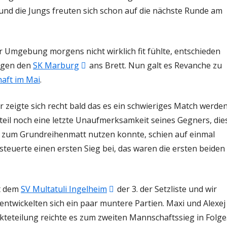
nd die Jungs freuten sich schon auf die nächste Runde am
r Umgebung morgens nicht wirklich fit fühlte, entschieden
In
gegen den
SK Marburg
ans Brett. Nun galt es Revanche zu
neuem
aft im Mai
.
Fenster
er zeigte sich recht bald das es ein schwieriges Match werde
öffnen
eil noch eine letzte Unaufmerksamkeit seines Gegners, die
zum Grundreihenmatt nutzen konnte, schien auf einmal
 steuerte einen ersten Sieg bei, das waren die ersten beiden
In
t dem
SV Multatuli Ingelheim
der 3. der Setzliste und wir
neuem
entwickelten sich ein paar muntere Partien. Maxi und Alexej
Fenster
nkteteilung reichte es zum zweiten Mannschaftssieg in Folge