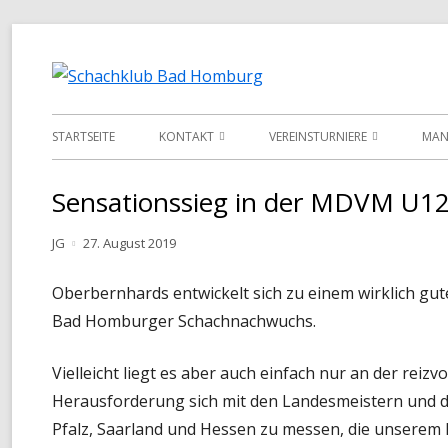
Springe
zum
Schachklub 
Inhalt
Primäres
STARTSEITE
KONTAKT
VEREINSTURNIERE
MAN
Menü
INFORMATIONEN
VEREINSMEISTERSCHAFT
LI
Sensationssieg in der MDVM U1
VORSTAND
POKALMEISTERSCHAFT
DA
Autor
Veröffentlicht
JG
27. August 2019
TERMINKALENDER
SENIOREN-MEISTERSCHAFT
am
Oberbernhards entwickelt sich zu einem wirklich gute
MONATS-BLITZMEISTERSCHAFT
Bad Homburger Schachnachwuchs.
TURNIER-SIMULTAN
Vielleicht liegt es aber auch einfach nur an der reizvo
SCHNELLSCHACH-MEISTERSCHA
Herausforderung sich mit den Landesmeistern und 
Pfalz, Saarland und Hessen zu messen, die unserem 
CHESS960-MEISTERSCHAFT