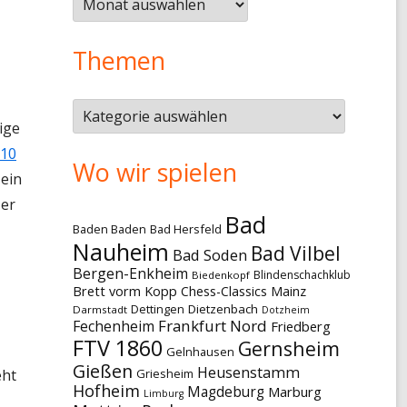
Themen
Themen
ige
 10
Wo wir spielen
 ein
 er
Bad
Baden Baden
Bad Hersfeld
Nauheim
Bad Vilbel
Bad Soden
Bergen-Enkheim
Blindenschachklub
Biedenkopf
Brett vorm Kopp
Chess-Classics Mainz
Dettingen
Dietzenbach
Darmstadt
Dotzheim
Frankfurt Nord
Fechenheim
Friedberg
FTV 1860
Gernsheim
Gelnhausen
Gießen
Heusenstamm
eht
Griesheim
Hofheim
Magdeburg
Marburg
Limburg