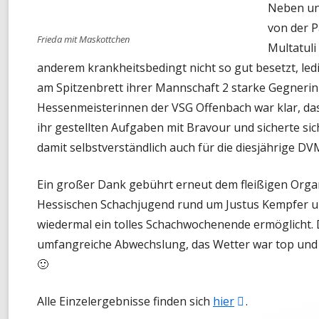
Neben uns
öffnen
von der P
Frieda mit Maskottchen
Multatuli
anderem krankheitsbedingt nicht so gut besetzt, le
am Spitzenbrett ihrer Mannschaft 2 starke Gegneri
Hessenmeisterinnen der VSG Offenbach war klar, dass 
ihr gestellten Aufgaben mit Bravour und sicherte sic
damit selbstverständlich auch für die diesjährige DV
Ein großer Dank gebührt erneut dem fleißigen Orga
Hessischen Schachjugend rund um Justus Kempfer un
wiedermal ein tolles Schachwochenende ermöglicht. D
umfangreiche Abwechslung, das Wetter war top und 
🙂
In
Alle Einzelergebnisse finden sich
hier
.