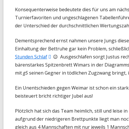
Konsequenterweise bedeutete dies für uns am näc
Turnierfavoriten und ungeschlagenen Tabellenführ
der Unterschied der durchschnittlichen Wertungszah
Dementsprechend ernst nahmen unsere Jungs diese 
Einhaltung der Bettruhe gar kein Problem, schließli
In
Stunden Schlaf
😉 Ausgeschlafen sorgt Justus recht
neuem
bärenstarkes Spitzenbrett Wimars in der Diagrammst
Fenster
mit
g5
seinen Gegner in tödlichen Zugzwang bringt, i
öffnen
Ein Unentschieden gegen Weimar ist schon ein stark
beisteuert bricht richtiger Jubel aus!
Plötzlich hat sich das Team heimlich, still und leise i
aufgrund der niedrigeren Brettpunkte liegt man noch
gleich aus 4 Mannschaften mit nur jeweils 1 Mannsch