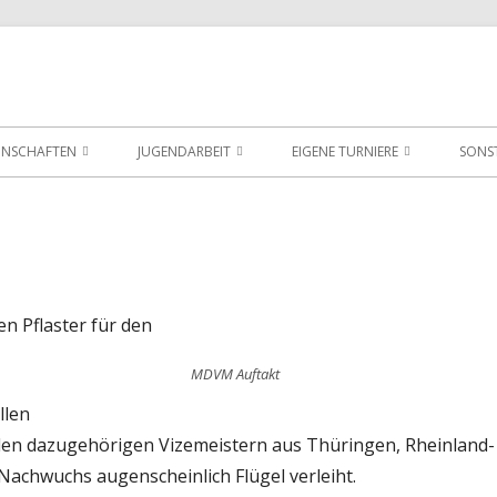
Bad Homburg
NSCHAFTEN
JUGENDARBEIT
EIGENE TURNIERE
SONS
GABETRIEB
ÜBERSICHT
RHEIN-MAIN-OPEN
ALL
2
S LIGAORAKEL
JUGEND-VEREINSMEISTERSCHAFT
JUGEND-ABC & DWZ-CUP
CHR
JUGEND-BLITZMEISTERSCHAFT
ABC-CUP SEPTEMBER 2025
CHR
n Pflaster für den
TURNIERFAHRTEN
CHR
MDVM Auftakt
KONTAKTANFRAGE JUGENDBEREICH
LINK
llen
FT
IMP
den dazugehörigen Vizemeistern aus Thüringen, Rheinland-
Nachwuchs augenscheinlich Flügel verleiht.
DAT