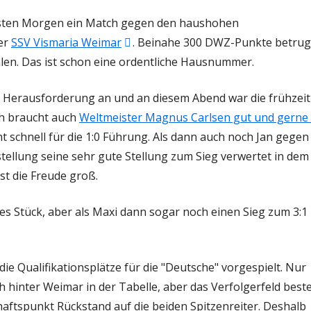
öffnen
hsten Morgen ein Match gegen den haushohen
In
er
SSV Vismaria Weimar
. Beinahe 300 DWZ-Punkte betrug
neuem
len. Das ist schon eine ordentliche Hausnummer.
Fenster
Herausforderung an und an diesem Abend war die frühzeit
öffnen
ch braucht auch
Weltmeister Magnus Carlsen gut und gerne
 schnell für die 1:0 Führung. Als dann auch noch Jan gegen
ellung seine sehr gute Stellung zum Sieg verwertet in dem
st die Freude groß.
es Stück, aber als Maxi dann sogar noch einen Sieg zum 3:1
n die Qualifikationsplätze für die "Deutsche" vorgespielt. Nur
 hinter Weimar in der Tabelle, aber das Verfolgerfeld best
aftspunkt Rückstand auf die beiden Spitzenreiter. Deshalb