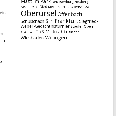
Matt im Park
Neu-Isenburg
Neuberg
Nied
Neumünster
Obertshausen
Niederräder TG
Oberursel
ein
Offenbach
Sfr. Frankfurt
Schulschach
Siegfried-
Weber-Gedächtnisturnier
Staufer Open
TuS Makkabi
Usingen
en-
Steinbach
Willingen
Wiesbaden
ein
e