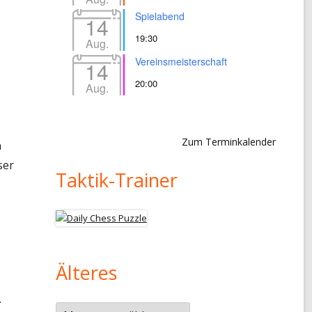
Spielabend
14
19:30
Aug.
Vereinsmeisterschaft
14
20:00
Aug.
Zum Terminkalender
n
ser
Taktik-Trainer
Älteres
.
Älteres