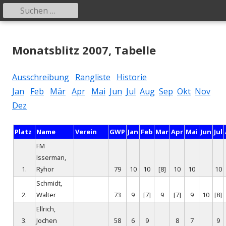
Suchen
Primäres
nach:
Menü
Springe
Schachklub Bad Homburg
zum
Monatsblitz 2007, Tabelle
Inhalt
Ausschreibung
Rangliste
Historie
Jan
Feb
Mär
Apr
Mai
Jun
Jul
Aug
Sep
Okt
Nov
Dez
Platz
Name
Verein
GWP
Jan
Feb
Mar
Apr
Mai
Jun
Jul
FM
Isserman,
1.
Ryhor
79
10
10
[8]
10
10
10
Schmidt,
2.
Walter
73
9
[7]
9
[7]
9
10
[8]
Ellrich,
3.
Jochen
58
6
9
8
7
9