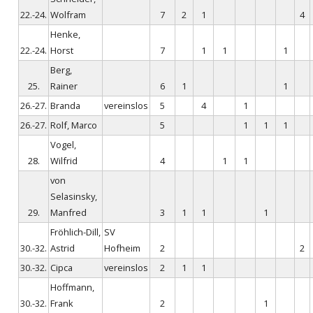
22.-24.
Wolfram
7
2
1
4
Henke,
22.-24.
Horst
7
1
1
1
Berg,
25.
Rainer
6
1
1
26.-27.
Branda
vereinslos
5
4
1
26.-27.
Rolf, Marco
5
1
1
1
Vogel,
28.
Wilfrid
4
1
1
von
Selasinsky,
29.
Manfred
3
1
1
1
Fröhlich-Dill,
SV
30.-32.
Astrid
Hofheim
2
2
30.-32.
Cipca
vereinslos
2
1
1
Hoffmann,
30.-32.
Frank
2
1