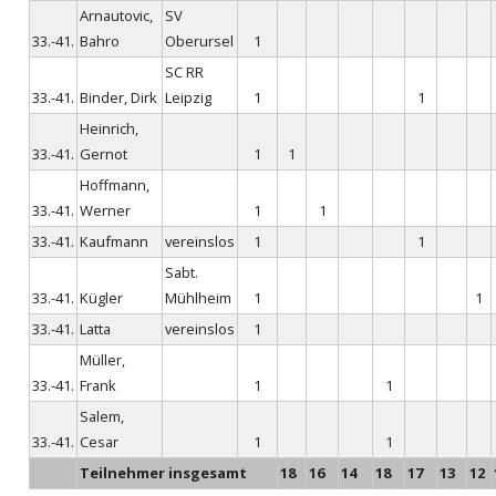
Arnautovic,
SV
33.-41.
Bahro
Oberursel
1
SC RR
33.-41.
Binder, Dirk
Leipzig
1
1
Heinrich,
33.-41.
Gernot
1
1
Hoffmann,
33.-41.
Werner
1
1
33.-41.
Kaufmann
vereinslos
1
1
Sabt.
33.-41.
Kügler
Mühlheim
1
1
33.-41.
Latta
vereinslos
1
Müller,
33.-41.
Frank
1
1
Salem,
33.-41.
Cesar
1
1
Teilnehmer insgesamt
18
16
14
18
17
13
12