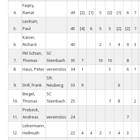
Faqiry,
4.
Ramat
49
[2]
[1]
5
[2]
[1]
6
7
Lenhart,
5.
Paul
45
[4]
6
5
5
[2]
[2]
7
Kaiser,
6.
Richard
40
2
1
4
9
3
FM Schian,
SC
7.
Thomas
Steinbach
35
7
10
10
8
8.
Haus, Peter
vereinslos
34
1
5
6
1
Sfr.
9.
Drill, Frank
Neuberg
33
9
6
Biegel,
SC
10.
Thomas
Steinbach
25
7
8
2
Prebeck,
11.
Andreas
vereinslos
24
7
Lebermann,
12.
Hellmuth
22
4
4
2
1
4
3