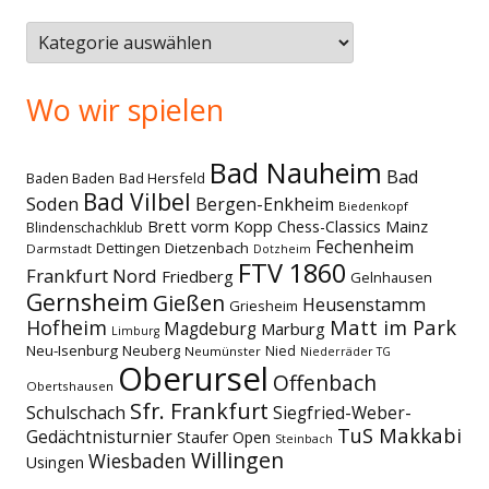
Themen
Wo wir spielen
Bad Nauheim
Bad
Baden Baden
Bad Hersfeld
Bad Vilbel
Soden
Bergen-Enkheim
Biedenkopf
Brett vorm Kopp
Chess-Classics Mainz
Blindenschachklub
Fechenheim
Dettingen
Dietzenbach
Darmstadt
Dotzheim
FTV 1860
Frankfurt Nord
Friedberg
Gelnhausen
Gernsheim
Gießen
Heusenstamm
Griesheim
Matt im Park
Hofheim
Magdeburg
Marburg
Limburg
Neu-Isenburg
Neuberg
Nied
Neumünster
Niederräder TG
Oberursel
Offenbach
Obertshausen
Sfr. Frankfurt
Schulschach
Siegfried-Weber-
TuS Makkabi
Gedächtnisturnier
Staufer Open
Steinbach
Willingen
Wiesbaden
Usingen