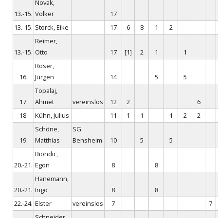
Novak,
13.-15.
Volker
17
13.-15.
Storck, Eike
17
6
8
1
2
Reimer,
13.-15.
Otto
17
[1]
2
1
1
Roser,
16.
Jürgen
14
5
5
Topalaj,
17.
Ahmet
vereinslos
12
2
6
18.
Kühn, Julius
11
1
1
1
2
2
Schöne,
SG
19.
Matthias
Bensheim
10
5
5
Biondic,
20.-21.
Egon
8
8
Hanemann,
20.-21.
Ingo
8
8
22.-24.
Elster
vereinslos
7
7
Schneider,