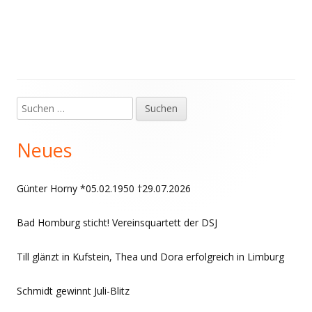
Suchen
Haupt-
nach:
Seitenleiste
Neues
Günter Horny *05.02.1950 †29.07.2026
Bad Homburg sticht! Vereinsquartett der DSJ
Till glänzt in Kufstein, Thea und Dora erfolgreich in Limburg
Schmidt gewinnt Juli-Blitz