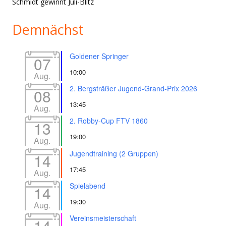
Schmidt gewinnt Juli-Blitz
Demnächst
Goldener Springer
07
10:00
Aug.
2. Bergsträßer Jugend-Grand-Prix 2026
08
13:45
Aug.
2. Robby-Cup FTV 1860
13
19:00
Aug.
Jugendtraining (2 Gruppen)
14
17:45
Aug.
Spielabend
14
19:30
Aug.
Vereinsmeisterschaft
14