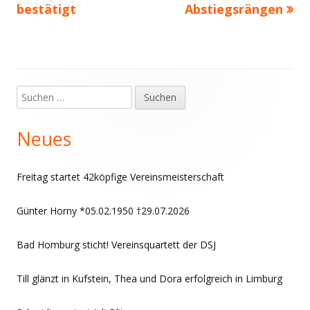
bestätigt
Abstiegsrängen
Suchen
Haupt-
nach:
Seitenleiste
Neues
Freitag startet 42köpfige Vereinsmeisterschaft
Günter Horny *05.02.1950 †29.07.2026
Bad Homburg sticht! Vereinsquartett der DSJ
Till glänzt in Kufstein, Thea und Dora erfolgreich in Limburg