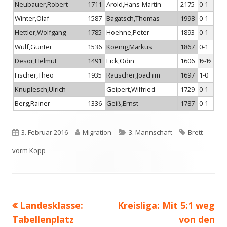
Neubauer,Robert
1711
Arold,Hans-Martin
2175
0-1
Winter,Olaf
1587
Bagatsch,Thomas
1998
0-1
Hettler,Wolfgang
1785
Hoehne,Peter
1893
0-1
Wulf,Günter
1536
Koenig,Markus
1867
0-1
Desor,Helmut
1491
Eick,Odin
1606
½-½
Fischer,Theo
1935
Rauscher,Joachim
1697
1-0
Knuplesch,Ulrich
----
Geipert,Wilfried
1729
0-1
Berg,Rainer
1336
Geiß,Ernst
1787
0-1
Veröffentlicht
Autor
Kategorien
Schlagwörte
3. Februar 2016
Migration
3. Mannschaft
Brett
am
vorm Kopp
Vorheriger
Nächster
Landesklasse:
Kreisliga: Mit 5:1 weg
Beitragsnavigation
Beitrag:
Beitrag
Tabellenplatz
von den