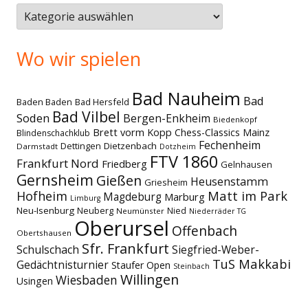
Themen
Wo wir spielen
Bad Nauheim
Bad
Baden Baden
Bad Hersfeld
Bad Vilbel
Soden
Bergen-Enkheim
Biedenkopf
Brett vorm Kopp
Chess-Classics Mainz
Blindenschachklub
Fechenheim
Dettingen
Dietzenbach
Darmstadt
Dotzheim
FTV 1860
Frankfurt Nord
Friedberg
Gelnhausen
Gernsheim
Gießen
Heusenstamm
Griesheim
Matt im Park
Hofheim
Magdeburg
Marburg
Limburg
Neu-Isenburg
Neuberg
Nied
Neumünster
Niederräder TG
Oberursel
Offenbach
Obertshausen
Sfr. Frankfurt
Schulschach
Siegfried-Weber-
TuS Makkabi
Gedächtnisturnier
Staufer Open
Steinbach
Willingen
Wiesbaden
Usingen