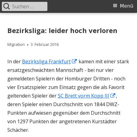
Suchen
Primäres
Menü
nach:
Menü
Springe
Schachklub Bad Homburg
zum
Bezirksliga: leider hoch verloren
Inhalt
Autor
Veröffentlicht
Migration
3. Februar 2016
am
In
In der
Bezirksliga Frankfurt
kamen mit einer stark
neuem
ersatzgeschwächten Mannschaft - bei nur vier
Fenster
gemeldeten Spielern der Homburger Dritten - noch
öffnen
vier Ersatzspieler zum Einsatz gegen die als Favorit
In
geltenden Spieler der
SC Brett vorm Kopp III
,
neuem
deren Spieler einen Durchschnitt von 1844 DWZ-
Fenster
Punkten aufwiesen gegenüber dem Durchschnitt
öffnen
von 1297 Punkten der angetretenen Kurstädter
Schächer.