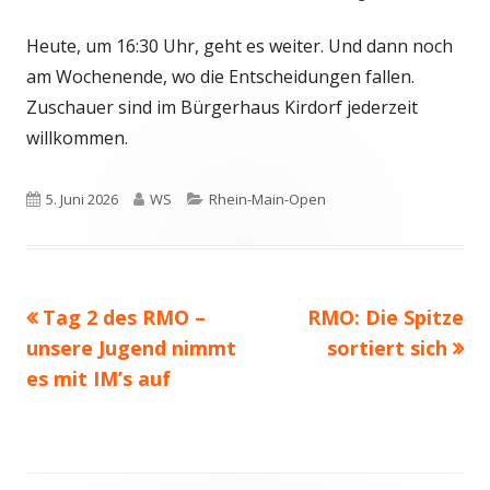
Heute, um 16:30 Uhr, geht es weiter. Und dann noch
am Wochenende, wo die Entscheidungen fallen.
Zuschauer sind im Bürgerhaus Kirdorf jederzeit
willkommen.
Veröffentlicht
Autor
Kategorien
5. Juni 2026
WS
Rhein-Main-Open
am
Vorheriger
Nächster
Tag 2 des RMO –
RMO: Die Spitze
Beitragsnavigation
Beitrag:
Beitrag
unsere Jugend nimmt
sortiert sich
es mit IM’s auf