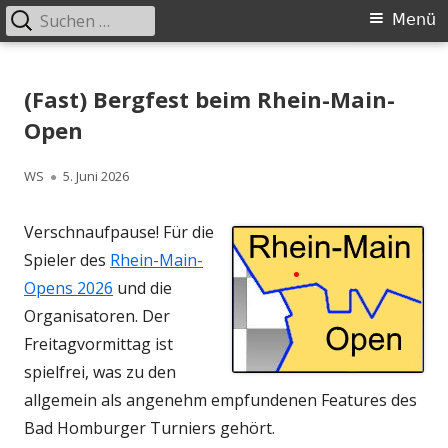
Suchen
Primäres
Menü
nach:
Menü
Springe
Schachklub Bad Homburg
zum
(Fast) Bergfest beim Rhein-Main-
Inhalt
Open
Autor
Veröffentlicht
WS
5. Juni 2026
am
Verschnaufpause! Für die
Spieler des
Rhein-Main-
Opens 2026
und die
Organisatoren. Der
Freitagvormittag ist
spielfrei, was zu den
allgemein als angenehm empfundenen Features des
Bad Homburger Turniers gehört.