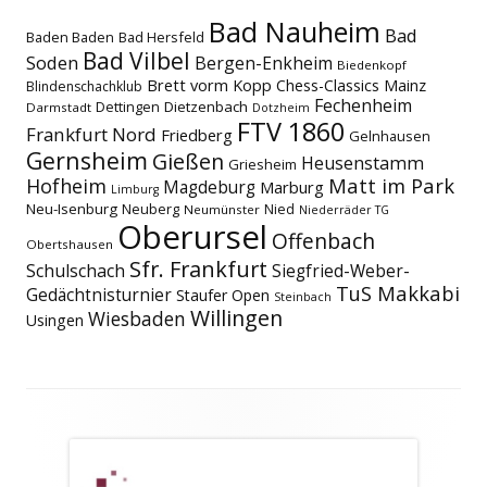
Bad Nauheim
Bad
Baden Baden
Bad Hersfeld
Bad Vilbel
Soden
Bergen-Enkheim
Biedenkopf
Brett vorm Kopp
Chess-Classics Mainz
Blindenschachklub
Fechenheim
Dettingen
Dietzenbach
Darmstadt
Dotzheim
FTV 1860
Frankfurt Nord
Friedberg
Gelnhausen
Gernsheim
Gießen
Heusenstamm
Griesheim
Matt im Park
Hofheim
Magdeburg
Marburg
Limburg
Neu-Isenburg
Neuberg
Nied
Neumünster
Niederräder TG
Oberursel
Offenbach
Obertshausen
Sfr. Frankfurt
Schulschach
Siegfried-Weber-
TuS Makkabi
Gedächtnisturnier
Staufer Open
Steinbach
Willingen
Wiesbaden
Usingen
Footer
Inhalt