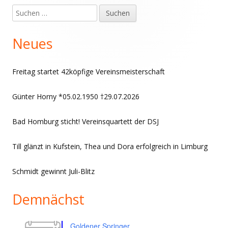
Suchen
Haupt-
nach:
Seitenleiste
Neues
Freitag startet 42köpfige Vereinsmeisterschaft
Günter Horny *05.02.1950 †29.07.2026
Bad Homburg sticht! Vereinsquartett der DSJ
Till glänzt in Kufstein, Thea und Dora erfolgreich in Limburg
Schmidt gewinnt Juli-Blitz
Demnächst
Goldener Springer