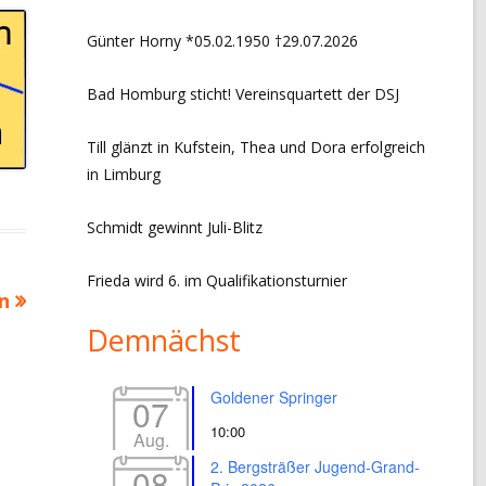
CHRONIK VORSITZ + EVENTS
Günter Horny *05.02.1950 †29.07.2026
LINKS
Bad Homburg sticht! Vereinsquartett der DSJ
IMPRESSUM
Till glänzt in Kufstein, Thea und Dora erfolgreich
DATENSCHUTZERKLÄRUNG
in Limburg
Schmidt gewinnt Juli-Blitz
Frieda wird 6. im Qualifikationsturnier
n
Demnächst
Goldener Springer
07
10:00
Aug.
2. Bergsträßer Jugend-Grand-
08