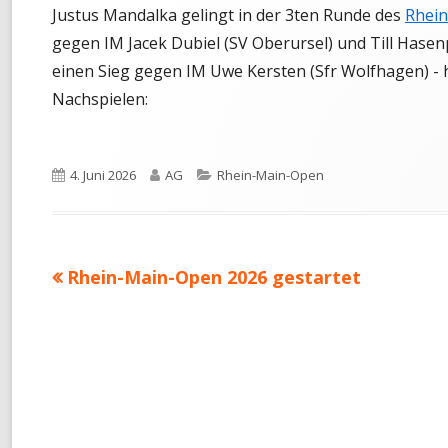
Justus Mandalka gelingt in der 3ten Runde des
Rhei
MONATS-BLITZMEISTERSCHAF
gegen IM Jacek Dubiel (SV Oberursel) und Till Hasenp
einen Sieg gegen IM Uwe Kersten (Sfr Wolfhagen) - h
TURNIER-SIMULTAN
Nachspielen:
SCHNELLSCHACH-MEISTERSCH
CHESS960-MEISTERSCHAFT
Veröffentlicht
Autor
Kategorien
4. Juni 2026
AG
Rhein-Main-Open
TANDEM-BLITZ-MEISTERSCHAF
am
FRÜHSOMMER-CUP
Vorheriger
Rhein-Main-Open 2026 gestartet
Beitragsnavigation
Beitrag: