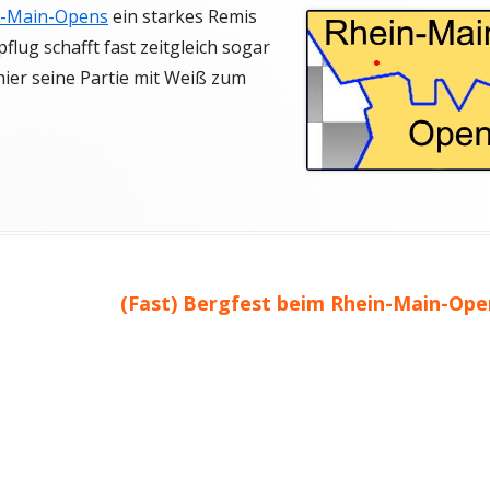
n-Main-Opens
ein starkes Remis
T
TURNIERFAHRTEN
flug schafft fast zeitgleich sogar
ier seine Partie mit Weiß zum
KONTAKTANFRAGE JUGENDBEREICH
AFT
T
Nächster
(Fast) Bergfest beim Rhein-Main-Ope
Beitrag