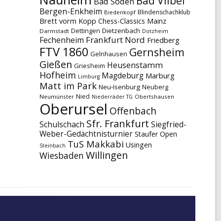
Bad Vilbel
Bad Soden
Bergen-Enkheim
Blindenschachklub
Biedenkopf
Brett vorm Kopp
Chess-Classics Mainz
Dettingen
Dietzenbach
Darmstadt
Dotzheim
Frankfurt Nord
Fechenheim
Friedberg
FTV 1860
Gernsheim
Gelnhausen
Gießen
Heusenstamm
Griesheim
Hofheim
Magdeburg
Marburg
Limburg
Matt im Park
Neu-Isenburg
Neuberg
Nied
Neumünster
Obertshausen
Niederräder TG
Oberursel
Offenbach
Sfr. Frankfurt
Schulschach
Siegfried-
Weber-Gedächtnisturnier
Staufer Open
TuS Makkabi
Usingen
Steinbach
Willingen
Wiesbaden