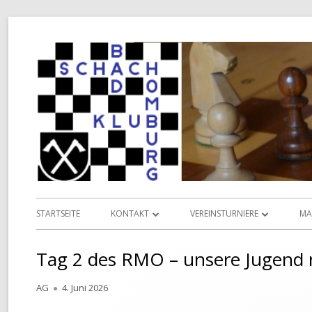
Springe
zum
Inhalt
Primäres
STARTSEITE
KONTAKT
VEREINSTURNIERE
MA
Menü
INFORMATIONEN
VEREINSMEISTERSCHAFT
L
Tag 2 des RMO – unsere Jugend 
VORSTAND
POKALMEISTERSCHAFT
D
Autor
Veröffentlicht
AG
4. Juni 2026
TERMINKALENDER
SENIOREN-MEISTERSCHAFT
am