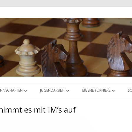
NNSCHAFTEN
JUGENDARBEIT
EIGENE TURNIERE
SO
IGABETRIEB
ÜBERSICHT
RHEIN-MAIN-OPEN
nimmt es mit IM’s auf
AS LIGAORAKEL
JUGEND-VEREINSMEISTERSCHAFT
JUGEND-ABC & DWZ-CUP
JUGEND-BLITZMEISTERSCHAFT
ABC-CUP SEPTEMBER 2025