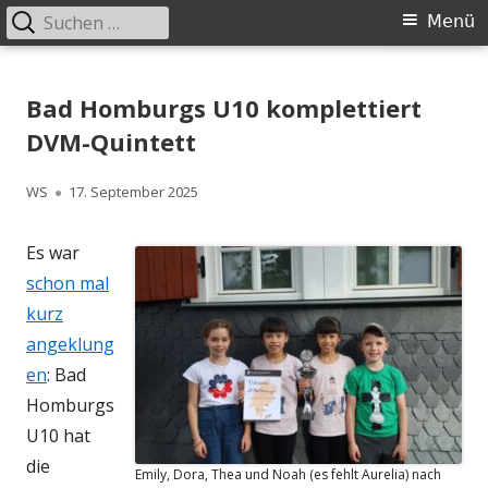
Suchen
Primäres
Menü
nach:
Menü
Springe
Schachklub Bad Homburg
zum
Bad Homburgs U10 komplettiert
Inhalt
DVM-Quintett
Autor
Veröffentlicht
WS
17. September 2025
am
Es war
schon mal
kurz
angeklung
en
: Bad
Homburgs
U10 hat
die
Emily, Dora, Thea und Noah (es fehlt Aurelia) nach