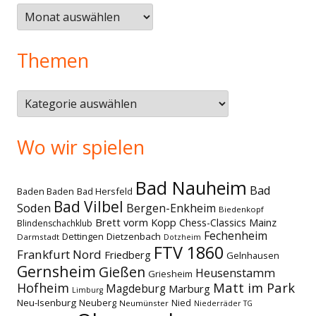
Älteres
Themen
Themen
Wo wir spielen
Bad Nauheim
Bad
Baden Baden
Bad Hersfeld
Bad Vilbel
Soden
Bergen-Enkheim
Biedenkopf
Brett vorm Kopp
Chess-Classics Mainz
Blindenschachklub
Fechenheim
Dettingen
Dietzenbach
Darmstadt
Dotzheim
FTV 1860
Frankfurt Nord
Friedberg
Gelnhausen
Gernsheim
Gießen
Heusenstamm
Griesheim
Matt im Park
Hofheim
Magdeburg
Marburg
Limburg
Neu-Isenburg
Neuberg
Nied
Neumünster
Niederräder TG