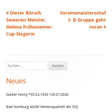
Vorheriger
Nächster
Dieter Börsch
Vereinsmeisterschaf
Beitragsnavigation
Beitrag:
Beitrag
Senioren-Meister,
t: B-Gruppe geht
Helena Frühsommer-
voran
Cup-Siegerin
Suchen
Haupt-
nach:
Seitenleiste
Neues
Günter Horny *05.02.1950 †29.07.2026
Bad Homburg sticht! Vereinsquartett der DSJ