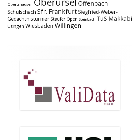
Oberursel
Offenbach
Obertshausen
Sfr. Frankfurt
Schulschach
Siegfried-Weber-
TuS Makkabi
Gedächtnisturnier
Staufer Open
Steinbach
Willingen
Wiesbaden
Usingen
Footer
Inhalt