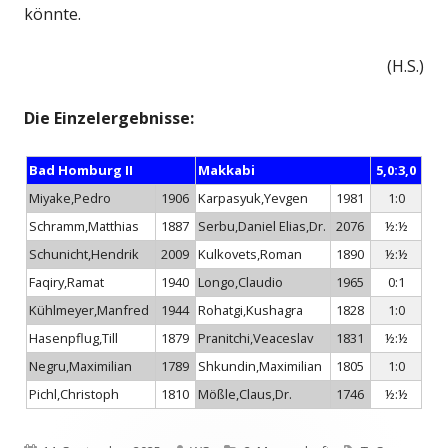
könnte.
(H.S.)
Die Einzelergebnisse:
Bad Homburg II
Makkabi
5,0:3,0
Miyake,Pedro
1906
Karpasyuk,Yevgen
1981
1:0
Schramm,Matthias
1887
Serbu,Daniel Elias,Dr.
2076
½:½
Schunicht,Hendrik
2009
Kulkovets,Roman
1890
½:½
Faqiry,Ramat
1940
Longo,Claudio
1965
0:1
Kühlmeyer,Manfred
1944
Rohatgi,Kushagra
1828
1:0
Hasenpflug,Till
1879
Pranitchi,Veaceslav
1831
½:½
Negru,Maximilian
1789
Shkundin,Maximilian
1805
1:0
Pichl,Christoph
1810
Mößle,Claus,Dr.
1746
½:½