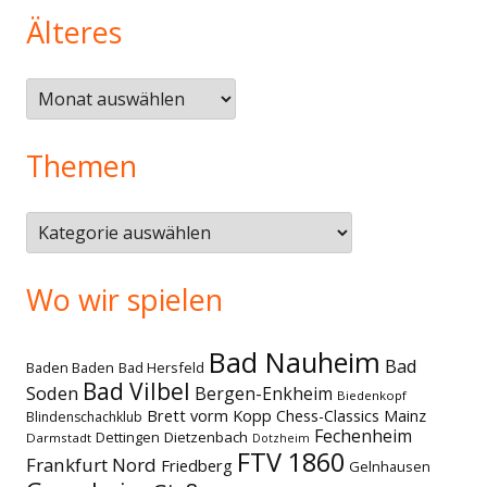
Älteres
Älteres
Themen
Themen
Wo wir spielen
Bad Nauheim
Bad
Baden Baden
Bad Hersfeld
Bad Vilbel
Soden
Bergen-Enkheim
Biedenkopf
Brett vorm Kopp
Chess-Classics Mainz
Blindenschachklub
Fechenheim
Dettingen
Dietzenbach
Darmstadt
Dotzheim
FTV 1860
Frankfurt Nord
Friedberg
Gelnhausen