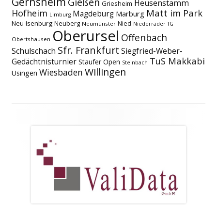
Gernsheim
Gießen
Heusenstamm
Griesheim
Matt im Park
Hofheim
Magdeburg
Marburg
Limburg
Neu-Isenburg
Neuberg
Nied
Neumünster
Niederräder TG
Oberursel
Offenbach
Obertshausen
Sfr. Frankfurt
Schulschach
Siegfried-Weber-
TuS Makkabi
Gedächtnisturnier
Staufer Open
Steinbach
Willingen
Wiesbaden
Usingen
Footer
Inhalt