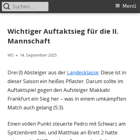
Suchen
Primäres
Menü
nach:
Menü
Springe
Schachklub Bad Homburg
zum
Wichtiger Auftaktsieg für die II.
Inhalt
Mannschaft
Autor
Veröffentlicht
WS
14. September 2025
am
Drei (!) Absteiger aus der
Landesklasse
: Diese ist in
dieser Saison ein heißes Pflaster. Darum sollte im
Auftaktspiel gegen den Aufsteiger Makkabi
Frankfurt ein Sieg her – was in einem umkämpften
Match auch gelang (5:3).
Einen vollen Punkt steuerte Pedro mit Schwarz am
Spitzenbrett bei, und Matthias an Brett 2 hatte