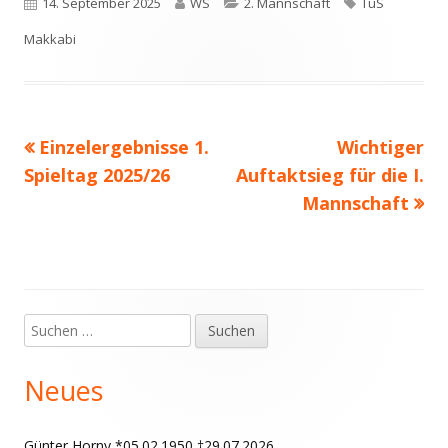
Veröffentlicht
Autor
Kategorien
Schlagwörter
14. September 2025
WS
2. Mannschaft
TuS
am
Makkabi
Vorheriger
Nächster
Einzelergebnisse 1.
Wichtiger
Beitragsnavigation
Beitrag:
Beitrag
Spieltag 2025/26
Auftaktsieg für die I.
Mannschaft
Suchen
Haupt-
nach:
Seitenleiste
Neues
Günter Horny *05.02.1950 †29.07.2026