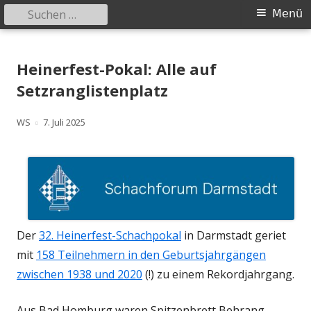
Suchen
Primäres
Menü
nach:
Menü
Springe
Schachklub Bad Homburg
zum
Heinerfest-Pokal: Alle auf
Inhalt
Setzranglistenplatz
Autor
Veröffentlicht
WS
7. Juli 2025
am
Der
32. Heinerfest-Schachpokal
in Darmstadt geriet
mit
158 Teilnehmern in den Geburtsjahrgängen
zwischen 1938 und 2020
(!) zu einem Rekordjahrgang.
Aus Bad Homburg waren Spitzenbrett Behrang