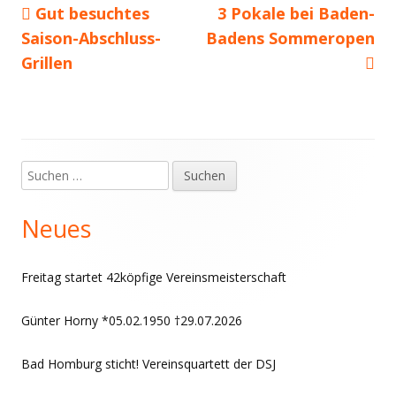
Vorheriger
Nächster
Gut besuchtes
3 Pokale bei Baden-
Beitragsnavigation
Beitrag:
Beitrag
Saison-Abschluss-
Badens Sommeropen
Grillen
Suchen
Haupt-
nach:
Seitenleiste
Neues
Freitag startet 42köpfige Vereinsmeisterschaft
Günter Horny *05.02.1950 †29.07.2026
Bad Homburg sticht! Vereinsquartett der DSJ