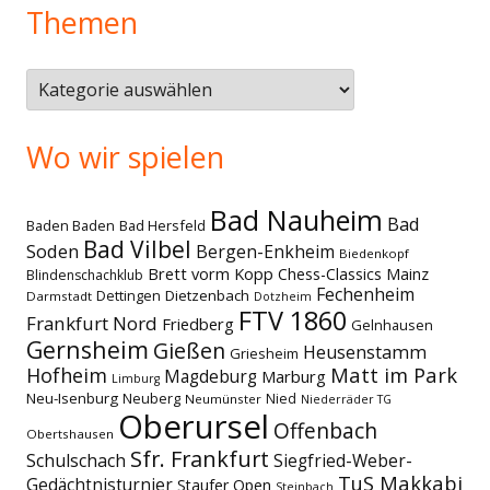
Themen
Themen
Wo wir spielen
Bad Nauheim
Bad
Baden Baden
Bad Hersfeld
Bad Vilbel
Soden
Bergen-Enkheim
Biedenkopf
Brett vorm Kopp
Chess-Classics Mainz
Blindenschachklub
Fechenheim
Dettingen
Dietzenbach
Darmstadt
Dotzheim
FTV 1860
Frankfurt Nord
Friedberg
Gelnhausen
Gernsheim
Gießen
Heusenstamm
Griesheim
Matt im Park
Hofheim
Magdeburg
Marburg
Limburg
Neu-Isenburg
Neuberg
Nied
Neumünster
Niederräder TG
Oberursel
Offenbach
Obertshausen
Sfr. Frankfurt
Schulschach
Siegfried-Weber-
TuS Makkabi
Gedächtnisturnier
Staufer Open
Steinbach