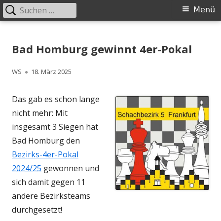
Suchen
Primäres
Menü
nach:
Menü
Springe
Schachklub Bad Homburg
zum
Bad Homburg gewinnt 4er-Pokal
Inhalt
Autor
Veröffentlicht
WS
18. März 2025
am
Das gab es schon lange
nicht mehr: Mit
insgesamt 3 Siegen hat
Bad Homburg den
Bezirks-4er-Pokal
2024/25
gewonnen und
sich damit gegen 11
andere Bezirksteams
durchgesetzt!