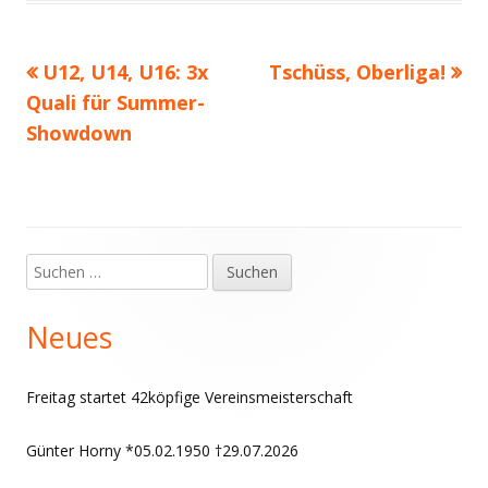
Vorheriger
Nächster
U12, U14, U16: 3x
Tschüss, Oberliga!
Beitragsnavigation
Beitrag:
Beitrag
Quali für Summer-
Showdown
Suchen
Haupt-
nach:
Seitenleiste
Neues
Freitag startet 42köpfige Vereinsmeisterschaft
Günter Horny *05.02.1950 †29.07.2026