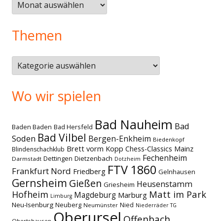
Älteres
Themen
Themen
Wo wir spielen
Bad Nauheim
Bad
Baden Baden
Bad Hersfeld
Bad Vilbel
Soden
Bergen-Enkheim
Biedenkopf
Brett vorm Kopp
Chess-Classics Mainz
Blindenschachklub
Fechenheim
Dettingen
Dietzenbach
Darmstadt
Dotzheim
FTV 1860
Frankfurt Nord
Friedberg
Gelnhausen
Gernsheim
Gießen
Heusenstamm
Griesheim
Matt im Park
Hofheim
Magdeburg
Marburg
Limburg
Neu-Isenburg
Neuberg
Nied
Neumünster
Niederräder TG
Oberursel
Offenbach
Obertshausen