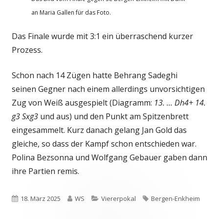
an Maria Gallen für das Foto.
Das Finale wurde mit 3:1 ein überraschend kurzer
Prozess.
Schon nach 14 Zügen hatte Behrang Sadeghi
seinen Gegner nach einem allerdings unvorsichtigen
Zug von Weiß ausgespielt (Diagramm:
13. ... Dh4+ 14.
g3 Sxg3
und aus) und den Punkt am Spitzenbrett
eingesammelt. Kurz danach gelang Jan Gold das
gleiche, so dass der Kampf schon entschieden war.
Polina Bezsonna und Wolfgang Gebauer gaben dann
ihre Partien remis.
Veröffentlicht
Autor
Kategorien
Schlagwörter
18. März 2025
WS
Viererpokal
Bergen-Enkheim
am