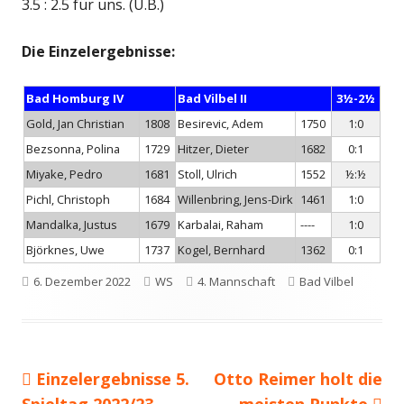
3.5 : 2.5 für uns. (U.B.)
Die Einzelergebnisse:
Bad Homburg IV
Bad Vilbel II
3½-2½
Gold, Jan Christian
1808
Besirevic, Adem
1750
1:0
Bezsonna, Polina
1729
Hitzer, Dieter
1682
0:1
Miyake, Pedro
1681
Stoll, Ulrich
1552
½:½
Pichl, Christoph
1684
Willenbring, Jens-Dirk
1461
1:0
Mandalka, Justus
1679
Karbalai, Raham
----
1:0
Björknes, Uwe
1737
Kogel, Bernhard
1362
0:1
Veröffentlicht
Autor
Kategorien
Schlagwörter
6. Dezember 2022
WS
4. Mannschaft
Bad Vilbel
am
Vorheriger
Nächster
Einzelergebnisse 5.
Otto Reimer holt die
Beitragsnavigation
Beitrag:
Beitrag