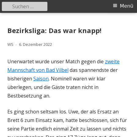
Suchen
Primäres
Menü
nach:
Menü
Springe
Schachklub Bad Homburg
zum
Bezirksliga: Das war knapp!
Inhalt
Autor
Veröffentlicht
WS
6. Dezember 2022
am
Unerwartet wurde unser Match gegen die
zweite
Mannschaft von Bad Vilbel
das spannendste der
bisherigen
Saison
. Nominell waren wir klar
überlegen, und die Gäste traten nicht in
Bestbesetzung an.
Es ging schon seltsam los. Uwe, der als Ersatz an
Brett 6 zum Einsatz kam, hatte beschlossen, sich für
seine Partie endlich einmal Zeit zu lassen und nichts