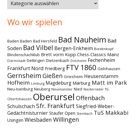
Themen
Wo wir spielen
Bad Nauheim
Bad
Baden Baden
Bad Hersfeld
Bad Vilbel
Soden
Bergen-Enkheim
Biedenkopf
Brett vorm Kopp
Chess-Classics Mainz
Blindenschachklub
Fechenheim
Dettingen
Dietzenbach
Darmstadt
Dotzheim
FTV 1860
Frankfurt Nord
Friedberg
Gelnhausen
Gernsheim
Gießen
Heusenstamm
Griesheim
Matt im Park
Hofheim
Magdeburg
Marburg
Limburg
Neu-Isenburg
Neuberg
Nied
Neumünster
Niederräder TG
Oberursel
Offenbach
Obertshausen
Sfr. Frankfurt
Schulschach
Siegfried-Weber-
TuS Makkabi
Gedächtnisturnier
Staufer Open
Steinbach
Willingen
Wiesbaden
Usingen