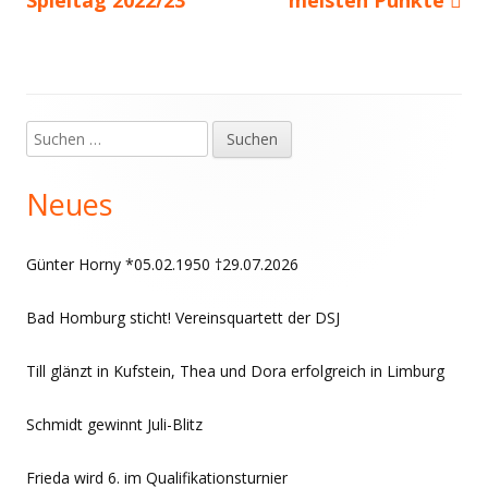
Spieltag 2022/23
meisten Punkte
Suchen
Haupt-
nach:
Seitenleiste
Neues
Günter Horny *05.02.1950 †29.07.2026
Bad Homburg sticht! Vereinsquartett der DSJ
Till glänzt in Kufstein, Thea und Dora erfolgreich in Limburg
Schmidt gewinnt Juli-Blitz
Frieda wird 6. im Qualifikationsturnier