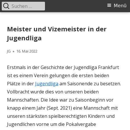
Suchen
Primäres
Menü
nach:
Menü
Springe
Schachklub Bad Homburg
zum
Meister und Vizemeister in der
Inhalt
Jugendliga
Autor
Veröffentlicht
JG
16. Mai 2022
am
Erstmals in der Geschichte der Jugendliga Frankfurt
ist es einem Verein gelungen die ersten beiden
Plätze in der
Jugendliga
am Saisonende zu besetzen.
Vollbracht wurde dies von unseren beiden
Mannschaften. Die Idee war zu Saisonbeginn vor
knapp einem Jahr (Sept. 2021) eine Mannschaft mit
unseren stärksten spielberechtigten Kindern und
Jugendlichen vorne um die Pokalvergabe