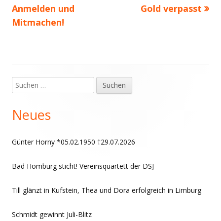
Beitrag:
Beitrag
Anmelden und
Gold verpasst
Mitmachen!
Suchen
Haupt-
nach:
Seitenleiste
Neues
Günter Horny *05.02.1950 †29.07.2026
Bad Homburg sticht! Vereinsquartett der DSJ
Till glänzt in Kufstein, Thea und Dora erfolgreich in Limburg
Schmidt gewinnt Juli-Blitz