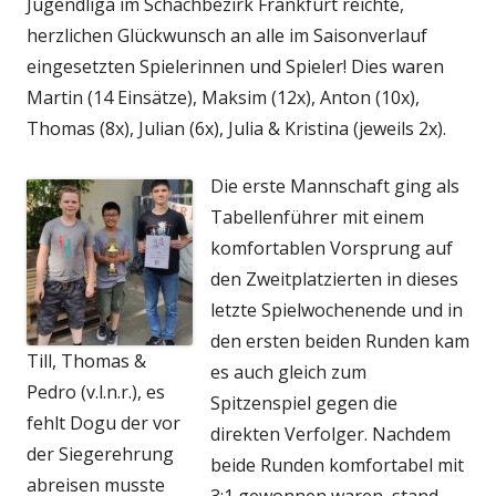
Jugendliga im Schachbezirk Frankfurt reichte,
herzlichen Glückwunsch an alle im Saisonverlauf
eingesetzten Spielerinnen und Spieler! Dies waren
Martin (14 Einsätze), Maksim (12x), Anton (10x),
Thomas (8x), Julian (6x), Julia & Kristina (jeweils 2x).
Die erste Mannschaft ging als
Tabellenführer mit einem
komfortablen Vorsprung auf
den Zweitplatzierten in dieses
letzte Spielwochenende und in
den ersten beiden Runden kam
Till, Thomas &
es auch gleich zum
Pedro (v.l.n.r.), es
Spitzenspiel gegen die
fehlt Dogu der vor
direkten Verfolger. Nachdem
der Siegerehrung
beide Runden komfortabel mit
abreisen musste