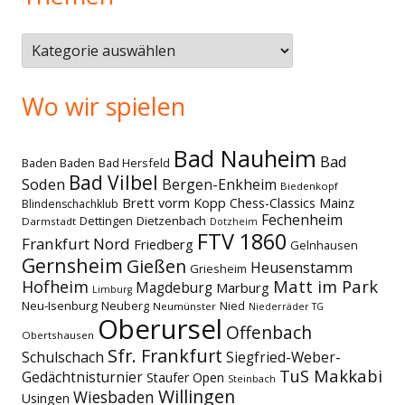
Themen
Wo wir spielen
Bad Nauheim
Bad
Baden Baden
Bad Hersfeld
Bad Vilbel
Soden
Bergen-Enkheim
Biedenkopf
Brett vorm Kopp
Chess-Classics Mainz
Blindenschachklub
Fechenheim
Dettingen
Dietzenbach
Darmstadt
Dotzheim
FTV 1860
Frankfurt Nord
Friedberg
Gelnhausen
Gernsheim
Gießen
Heusenstamm
Griesheim
Matt im Park
Hofheim
Magdeburg
Marburg
Limburg
Neu-Isenburg
Neuberg
Nied
Neumünster
Niederräder TG
Oberursel
Offenbach
Obertshausen
Sfr. Frankfurt
Schulschach
Siegfried-Weber-
TuS Makkabi
Gedächtnisturnier
Staufer Open
Steinbach
Willingen
Wiesbaden
Usingen