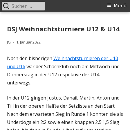
Suchen
Primäres
Menü
nach:
Menü
Springe
Schachklub Bad Homburg
zum
DSJ Weihnachtsturniere U12 & U14
Inhalt
Autor
Veröffentlicht
JG
1. Januar 2022
am
Nach den bisherigen
Weihnachtsturnieren der U10
und U16
war der Schachklub noch am Mittwoch und
Donnerstag in der U12 respektive der U14
unterwegs.
In der U12 gingen Justus, Danail, Martin, Anton und
Till in der oberen Hälfte der Setzliste an den Start.
Nach dem erwarteten Sieg in Runde 1 konnten sie als
Underdogs ein 2:2 sowie einen knappen 2,5:1,5 Sieg