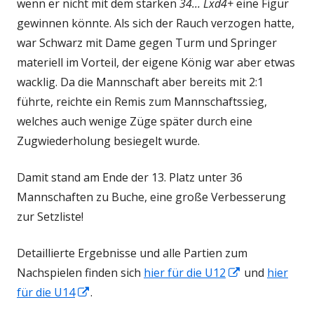
wenn er nicht mit dem starken
34… Lxd4+
eine Figur
gewinnen könnte. Als sich der Rauch verzogen hatte,
war Schwarz mit Dame gegen Turm und Springer
materiell im Vorteil, der eigene König war aber etwas
wacklig. Da die Mannschaft aber bereits mit 2:1
führte, reichte ein Remis zum Mannschaftssieg,
welches auch wenige Züge später durch eine
Zugwiederholung besiegelt wurde.
Damit stand am Ende der 13. Platz unter 36
Mannschaften zu Buche, eine große Verbesserung
zur Setzliste!
Detaillierte Ergebnisse und alle Partien zum
In
Nachspielen finden sich
hier für die U12
und
hier
In
neuem
für die U14
.
neuem
Fenster