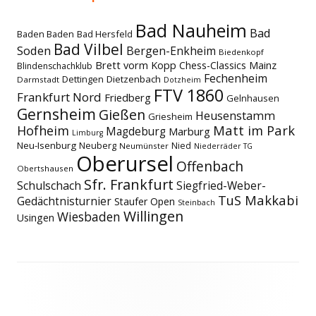
Bad Nauheim
Bad
Baden Baden
Bad Hersfeld
Bad Vilbel
Soden
Bergen-Enkheim
Biedenkopf
Brett vorm Kopp
Chess-Classics Mainz
Blindenschachklub
Fechenheim
Dettingen
Dietzenbach
Darmstadt
Dotzheim
FTV 1860
Frankfurt Nord
Friedberg
Gelnhausen
Gernsheim
Gießen
Heusenstamm
Griesheim
Matt im Park
Hofheim
Magdeburg
Marburg
Limburg
Neu-Isenburg
Neuberg
Nied
Neumünster
Niederräder TG
Oberursel
Offenbach
Obertshausen
Sfr. Frankfurt
Schulschach
Siegfried-Weber-
TuS Makkabi
Gedächtnisturnier
Staufer Open
Steinbach
Willingen
Wiesbaden
Usingen
Footer
Inhalt