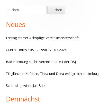
Suchen
Haupt-
nach:
Seitenleiste
Neues
Freitag startet 42köpfige Vereinsmeisterschaft
Günter Horny *05.02.1950 †29.07.2026
Bad Homburg sticht! Vereinsquartett der DSJ
Till glänzt in Kufstein, Thea und Dora erfolgreich in Limburg
Schmidt gewinnt Juli-Blitz
Demnächst