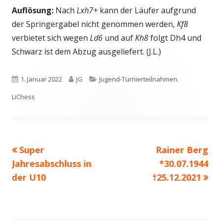
Auflösung:
Nach
Lxh7+
kann der Läufer aufgrund
Fenster
öffnen
der Springergabel nicht genommen werden,
Kf8
öffnen
verbietet sich wegen
Ld6
und auf
Kh8
folgt Dh4 und
Schwarz ist dem Abzug ausgeliefert. (J.L.)
Veröffentlicht
Autor
Kategorien
1. Januar 2022
JG
Jugend-Turnierteilnahmen
,
am
LiChess
Vorheriger
Nächster
Super
Rainer Berg
Beitragsnavigation
Beitrag:
Beitrag
Jahresabschluss in
*30.07.1944
der U10
†25.12.2021