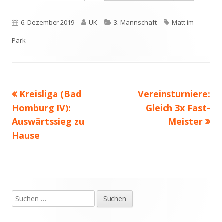
Veröffentlicht
Autor
Kategorien
Schlagwörter
6. Dezember 2019
UK
3. Mannschaft
Matt im
am
Park
Vorheriger
Nächster
Kreisliga (Bad
Vereinsturniere:
Beitragsnavigation
Beitrag:
Beitrag
Homburg IV):
Gleich 3x Fast-
Auswärtssieg zu
Meister
Hause
Suchen
Haupt-
nach:
Seitenleiste