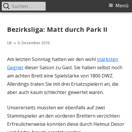
Suchen
Primäres
Menü
nach:
Menü
Springe
Schachklub Bad Homburg
zum
Bezirksliga: Matt durch Park II
Inhalt
Autor
Veröffentlicht
UK
6. Dezember 2019
am
Am letzten Sonntag hatten wir den wohl
stärksten
Gegner
dieser Saison zu Gast. Sie haben selbst noch
am achten Brett eine Spielstärke von 1800 DWZ.
Allerdings traten Sie mit drei Ersatzspielern an, die
aber auch kaum schlechter gewertet waren.
Unsererseits mussten wir ebenfalls auf zwei
Stammspieler an den vorderen Brettern verzichten.
Erfreulicherweise konnten diese durch Helmut Desor