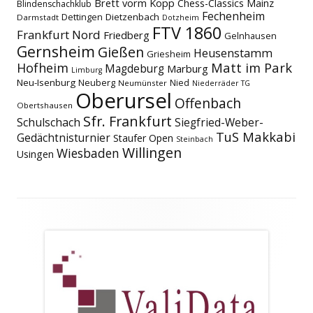
Brett vorm Kopp
Chess-Classics Mainz
Blindenschachklub
Fechenheim
Dettingen
Dietzenbach
Darmstadt
Dotzheim
FTV 1860
Frankfurt Nord
Friedberg
Gelnhausen
Gernsheim
Gießen
Heusenstamm
Griesheim
Matt im Park
Hofheim
Magdeburg
Marburg
Limburg
Neu-Isenburg
Neuberg
Nied
Neumünster
Niederräder TG
Oberursel
Offenbach
Obertshausen
Sfr. Frankfurt
Schulschach
Siegfried-Weber-
TuS Makkabi
Gedächtnisturnier
Staufer Open
Steinbach
Willingen
Wiesbaden
Usingen
Footer
Inhalt