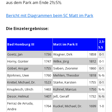
aus dem Park am Ende 2½:5½.
Bericht mit Diagrammen beim SC Matt im Park
Die Einzelergebnisse:
2,5-
Bad Homburg III
Matt im Park II
5,5
Goetz, Jan
1736
Wagner, Dirk
1858
0-1
Horny, Günter
1747
Wilke, Jörg
1812
0-1
Göbel, Ansgar
1755
Sviben, Zvonimir
1860
0-1
Björknes, Uwe
1760
Mehlen, Theodor
1818
½-½
Knittel, Michael, Dr.
1523
Stärke, Karsten
1755
0-1
Knuplesch, Ulrich
1463
Kühnel, Marcus
1750
½-½
Desor, Helmut
1407
Jeß, Geralf
1732
½-½
Ferraz de Arruda,
1764
Kuckel, Michael, Dr.
1699
1-0
Andre