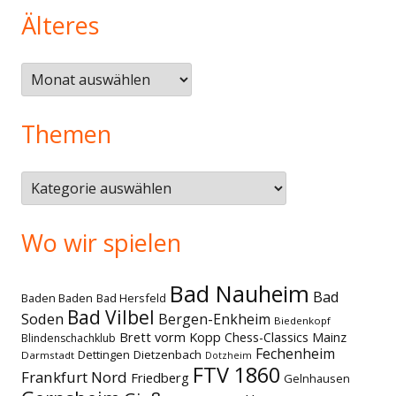
Älteres
Älteres
Themen
Themen
Wo wir spielen
Bad Nauheim
Bad
Baden Baden
Bad Hersfeld
Bad Vilbel
Soden
Bergen-Enkheim
Biedenkopf
Brett vorm Kopp
Chess-Classics Mainz
Blindenschachklub
Fechenheim
Dettingen
Dietzenbach
Darmstadt
Dotzheim
FTV 1860
Frankfurt Nord
Friedberg
Gelnhausen