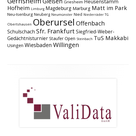
Gernsheim
Gießen
Heusenstamm
Griesheim
Matt im Park
Hofheim
Magdeburg
Marburg
Limburg
Neu-Isenburg
Neuberg
Nied
Neumünster
Niederräder TG
Oberursel
Offenbach
Obertshausen
Sfr. Frankfurt
Schulschach
Siegfried-Weber-
TuS Makkabi
Gedächtnisturnier
Staufer Open
Steinbach
Willingen
Wiesbaden
Usingen
Footer
Inhalt