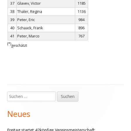
37
Glavev, Victor
1185
38
Thaler, Regina
1136
39
Peter, Eric
984
40
Schaack, Frank
896
41
Peter, Marco
767
(*)
geschätzt
Suchen
Haupt-
nach:
Seitenleiste
Neues
Freitag startet 42köpfige Vereinsmeisterschaft