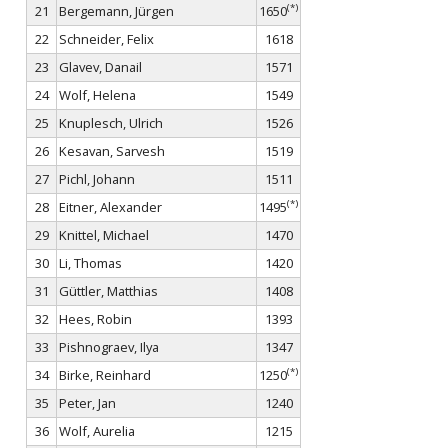
(*)
21
Bergemann, Jürgen
1650
22
Schneider, Felix
1618
23
Glavev, Danail
1571
24
Wolf, Helena
1549
25
Knuplesch, Ulrich
1526
26
Kesavan, Sarvesh
1519
27
Pichl, Johann
1511
(*)
28
Eitner, Alexander
1495
29
Knittel, Michael
1470
30
Li, Thomas
1420
31
Güttler, Matthias
1408
32
Hees, Robin
1393
33
Pishnograev, Ilya
1347
(*)
34
Birke, Reinhard
1250
35
Peter, Jan
1240
36
Wolf, Aurelia
1215