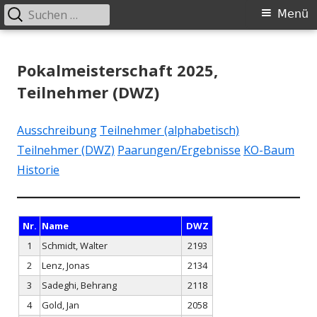
Suchen
Primäres
Menü
nach:
Menü
Springe
Schachklub Bad Homburg
zum
Pokalmeisterschaft 2025,
Inhalt
Teilnehmer (DWZ)
Ausschreibung
Teilnehmer (alphabetisch)
Teilnehmer (DWZ)
Paarungen/Ergebnisse
KO-Baum
Historie
Nr.
Name
DWZ
1
Schmidt, Walter
2193
2
Lenz, Jonas
2134
3
Sadeghi, Behrang
2118
4
Gold, Jan
2058