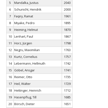
5
Mandalka, Justus
2043
6
Schunicht, Hendrik
2000
7
Faqiry, Ramat
1961
8
Miyake, Pedro
1895
9
Heiming, Helmut
1870
10
Lenhart, Paul
1867
11
Horz, Jürgen
1798
12
Negru, Maximilian
1763
13
Kurtz, Cornelius
1757
14
Lebermann, Hellmuth
1742
15
Göbel, Ansgar
1741
16
Reimer, Otto
1735
17
Heil, Walter
1729
18
Hettinger, Heinrich
1712
19
Hasenpflug, Till
1685
20
Börsch, Dieter
1651