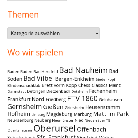
Themen
Themen
Wo wir spielen
Bad Nauheim
Bad
Baden Baden
Bad Hersfeld
Bad Vilbel
Soden
Bergen-Enkheim
Biedenkopf
Brett vorm Kopp
Chess-Classics Mainz
Blindenschachklub
Fechenheim
Dettingen
Dietzenbach
Darmstadt
Dotzheim
FTV 1860
Frankfurt Nord
Friedberg
Gelnhausen
Gernsheim
Gießen
Heusenstamm
Griesheim
Matt im Park
Hofheim
Magdeburg
Marburg
Limburg
Neu-Isenburg
Neuberg
Nied
Neumünster
Niederräder TG
Oberursel
Offenbach
Obertshausen
Sfr. Frankfurt
Schulschach
Siegfried-Weber-