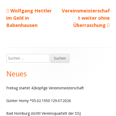
Vorheriger
Nächster
Wolfgang Hettler
Vereinsmeisterschaf
Beitragsnavigation
Beitrag:
Beitrag
im Geld in
t weiter ohne
Babenhausen
Überraschung
Suchen
Haupt-
nach:
Seitenleiste
Neues
Freitag startet 42köpfige Vereinsmeisterschaft
Günter Horny *05.02.1950 †29.07.2026
Bad Homburg sticht! Vereinsquartett der DSJ