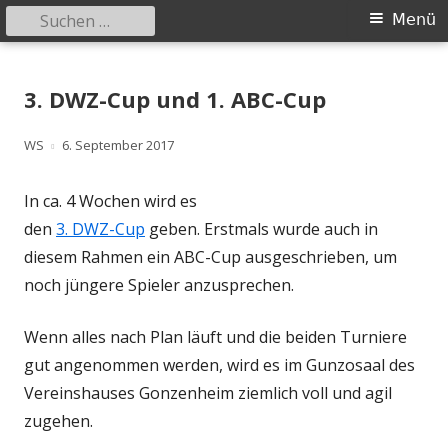
Suchen
Primäres
Menü
nach:
Menü
Springe
Schachklub Bad Homburg
zum
3. DWZ-Cup und 1. ABC-Cup
Inhalt
Autor
Veröffentlicht
WS
6. September 2017
am
In ca. 4 Wochen wird es
den
3. DWZ-Cup
geben. Erstmals wurde auch in
diesem Rahmen ein ABC-Cup ausgeschrieben, um
noch jüngere Spieler anzusprechen.
Wenn alles nach Plan läuft und die beiden Turniere
gut angenommen werden, wird es im Gunzosaal des
Vereinshauses Gonzenheim ziemlich voll und agil
zugehen.