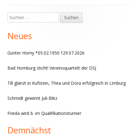
Suchen
Haupt-
nach:
Seitenleiste
Neues
Günter Horny *05.02.1950 †29.07.2026
Bad Homburg sticht! Vereinsquartett der DSJ
Till glänzt in Kufstein, Thea und Dora erfolgreich in Limburg
Schmidt gewinnt Juli-Blitz
Frieda wird 6. im Qualifikationsturnier
Demnächst