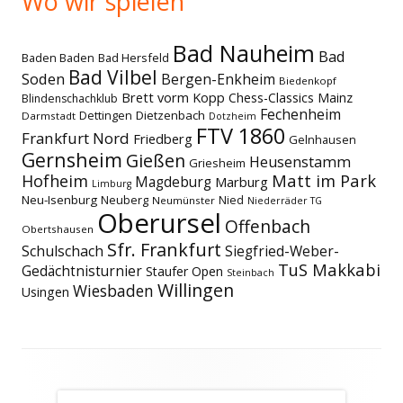
Wo wir spielen
Bad Nauheim
Bad
Baden Baden
Bad Hersfeld
Bad Vilbel
Soden
Bergen-Enkheim
Biedenkopf
Brett vorm Kopp
Chess-Classics Mainz
Blindenschachklub
Fechenheim
Dettingen
Dietzenbach
Darmstadt
Dotzheim
FTV 1860
Frankfurt Nord
Friedberg
Gelnhausen
Gernsheim
Gießen
Heusenstamm
Griesheim
Matt im Park
Hofheim
Magdeburg
Marburg
Limburg
Neu-Isenburg
Neuberg
Nied
Neumünster
Niederräder TG
Oberursel
Offenbach
Obertshausen
Sfr. Frankfurt
Schulschach
Siegfried-Weber-
TuS Makkabi
Gedächtnisturnier
Staufer Open
Steinbach
Willingen
Wiesbaden
Usingen
Footer
Inhalt