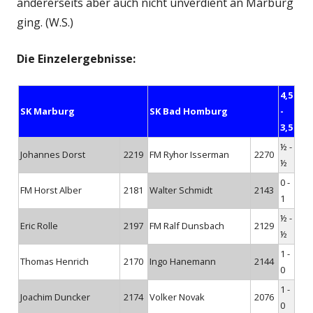
andererseits aber auch nicht unverdient an Marburg
ging. (W.S.)
Die Einzelergebnisse:
4,5
SK Marburg
SK Bad Homburg
-
3,5
½ -
Johannes Dorst
2219
FM Ryhor Isserman
2270
½
0 -
FM Horst Alber
2181
Walter Schmidt
2143
1
½ -
Eric Rolle
2197
FM Ralf Dunsbach
2129
½
1 -
Thomas Henrich
2170
Ingo Hanemann
2144
0
1 -
Joachim Duncker
2174
Volker Novak
2076
0