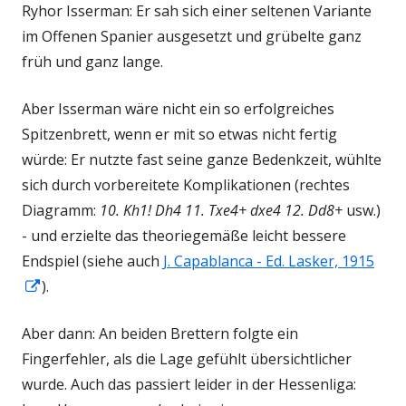
Ryhor Isserman: Er sah sich einer seltenen Variante
im Offenen Spanier ausgesetzt und grübelte ganz
früh und ganz lange.
Aber Isserman wäre nicht ein so erfolgreiches
Spitzenbrett, wenn er mit so etwas nicht fertig
würde: Er nutzte fast seine ganze Bedenkzeit, wühlte
sich durch vorbereitete Komplikationen (rechtes
Diagramm:
10. Kh1! Dh4 11. Txe4+ dxe4 12. Dd8+
usw.)
- und erzielte das theoriegemäße leicht bessere
Endspiel (siehe auch
J. Capablanca - Ed. Lasker, 1915
In
).
neuem
Aber dann: An beiden Brettern folgte ein
Fenster
Fingerfehler, als die Lage gefühlt übersichtlicher
öffnen
wurde. Auch das passiert leider in der Hessenliga: