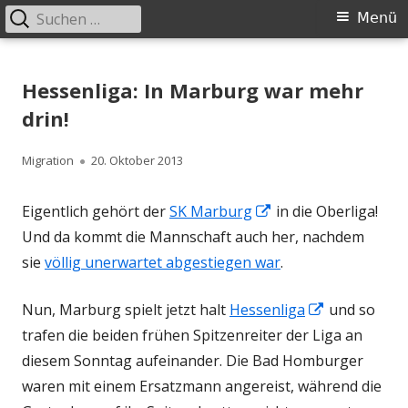
Suchen
Primäres
Menü
nach:
Menü
Springe
Schachklub Bad Homburg
zum
Hessenliga: In Marburg war mehr
Inhalt
drin!
Autor
Veröffentlicht
Migration
20. Oktober 2013
am
In
Eigentlich gehört der
SK Marburg
in die Oberliga!
neuem
Und da kommt die Mannschaft auch her, nachdem
Fenster
sie
völlig unerwartet abgestiegen war
.
öffnen
In
Nun, Marburg spielt jetzt halt
Hessenliga
und so
neuem
trafen die beiden frühen Spitzenreiter der Liga an
Fenster
diesem Sonntag aufeinander. Die Bad Homburger
öffnen
waren mit einem Ersatzmann angereist, während die