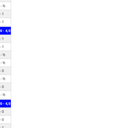
 - ½
- 1
- 1
0 - 4,0
- 1
- 1
 - ½
 - ½
- 0
 - ½
- 0
 - ½
0 - 4,0
- 0
- 0
- 1