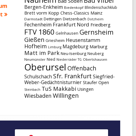
Bad Vilbel
Bad Soden
zum
Bergen-Enkheim
Blindenschachklub
Biedenkopf
Brett vorm Kopp
Chess-Classics Mainz
t
Dettingen
Dietzenbach
Darmstadt
Dotzheim
Frankfurt Nord
Fechenheim
Friedberg
FTV 1860
Gernsheim
Gelnhausen
Gießen
Heusenstamm
Griesheim
Hofheim
Magdeburg
Marburg
Limburg
Matt im Park
Neu-Isenburg
Neuberg
Nied
Neumünster
Obertshausen
Niederräder TG
Oberursel
Offenbach
Sfr. Frankfurt
Schulschach
Siegfried-
Weber-Gedächtnisturnier
Staufer Open
TuS Makkabi
Usingen
Steinbach
Willingen
Wiesbaden