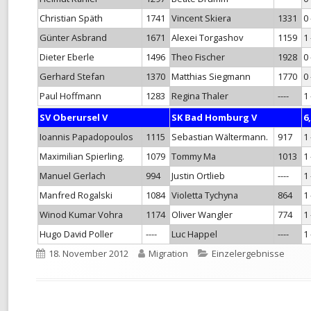
Christian Späth
1741
Vincent Skiera
1331
0 
Günter Asbrand
1671
Alexei Torgashov
1159
1 
Dieter Eberle
1496
Theo Fischer
1928
0 
Gerhard Stefan
1370
Matthias Siegmann
1770
0 
Paul Hoffmann
1283
Regina Thaler
----
1 
SV Oberursel V
SK Bad Homburg V
6,
Ioannis Papadopoulos
1115
Sebastian Wältermann.
917
1 
Maximilian Spierling.
1079
Tommy Ma
1013
1 
Manuel Gerlach
994
Justin Ortlieb
----
1 
Manfred Rogalski
1084
Violetta Tychyna
864
1 
Winod Kumar Vohra
1174
Oliver Wangler
774
1 
Hugo David Poller
----
Luc Happel
----
1 
Veröffentlicht
Autor
Kategorien
18. November 2012
Migration
Einzelergebnisse
am