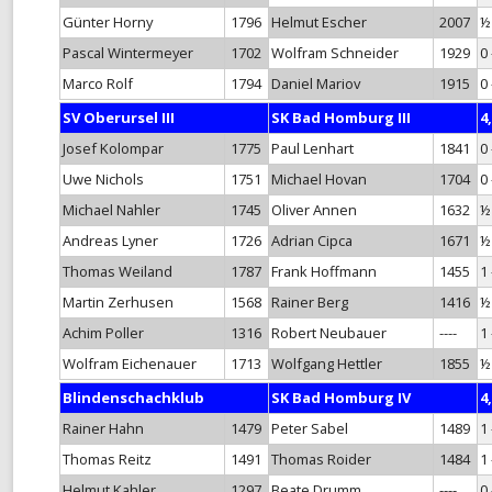
Günter Horny
1796
Helmut Escher
2007
½
Pascal Wintermeyer
1702
Wolfram Schneider
1929
0 
Marco Rolf
1794
Daniel Mariov
1915
0 
SV Oberursel III
SK Bad Homburg III
4,
Josef Kolompar
1775
Paul Lenhart
1841
0 
Uwe Nichols
1751
Michael Hovan
1704
0 
Michael Nahler
1745
Oliver Annen
1632
½
Andreas Lyner
1726
Adrian Cipca
1671
½
Thomas Weiland
1787
Frank Hoffmann
1455
1 
Martin Zerhusen
1568
Rainer Berg
1416
½
Achim Poller
1316
Robert Neubauer
----
1 
Wolfram Eichenauer
1713
Wolfgang Hettler
1855
½
Blindenschachklub
SK Bad Homburg IV
4,
Rainer Hahn
1479
Peter Sabel
1489
1 
Thomas Reitz
1491
Thomas Roider
1484
1 
Helmut Kahler
1297
Beate Drumm
----
0 