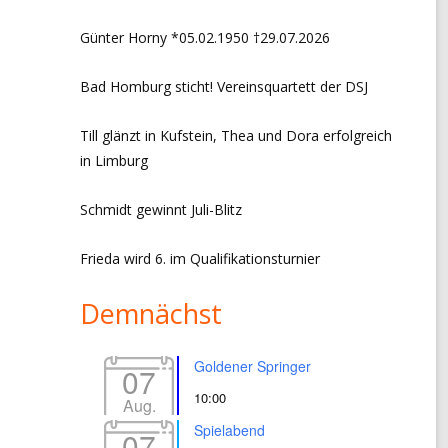
CHRONIK VORSITZ + EVENTS
Günter Horny *05.02.1950 †29.07.2026
LINKS
Bad Homburg sticht! Vereinsquartett der DSJ
IMPRESSUM
Till glänzt in Kufstein, Thea und Dora erfolgreich
DATENSCHUTZERKLÄRUNG
in Limburg
Schmidt gewinnt Juli-Blitz
Frieda wird 6. im Qualifikationsturnier
Demnächst
Goldener Springer
07
10:00
Aug.
Spielabend
07