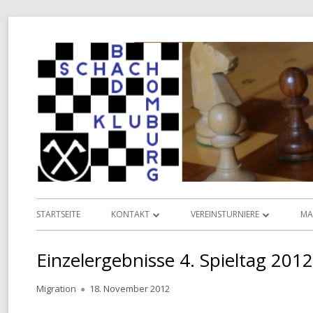
Springe
zum
Inhalt
Primäres
STARTSEITE
KONTAKT
VEREINSTURNIERE
MA
Menü
INFORMATIONEN
VEREINSMEISTERSCHAFT
L
Einzelergebnisse 4. Spieltag 201
VORSTAND
POKALMEISTERSCHAFT
D
Autor
Veröffentlicht
Migration
18. November 2012
TERMINKALENDER
SENIOREN-MEISTERSCHAFT
am