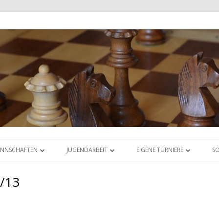
NNSCHAFTEN
JUGENDARBEIT
EIGENE TURNIERE
SO
IGABETRIEB
ÜBERSICHT
RHEIN-MAIN-OPEN
2/13
AS LIGAORAKEL
JUGEND-VEREINSMEISTERSCHAFT
JUGEND-ABC & DWZ-CUP
JUGEND-BLITZMEISTERSCHAFT
ABC-CUP SEPTEMBER 2025