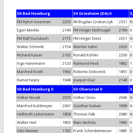
MONATS-BLITZMEISTERSCHAF
SK Bad Homburg
SV Griesheim (DA) II
3,
TURNIER-SIMULTAN
FM Ryhor Isserman
2250
IM Bogdan Grabarczyk
2331
½
Egon Merkle
2149
FM Holger Nothnagel
2194
0 
SCHNELLSCHACH-MEISTERSCH
FM Ralf Dunsbach
2115
FM Holger Dietz
2251
½
CHESS960-MEISTERSCHAFT
Walter Schmidt
2154
Werner Hahn
2020
1 
Richard Kaiser
2102
Ronald Köhler
2200
0 
TANDEM-BLITZ-MEISTERSCHAF
Ingo Hanemann
2120
Raimund Höck
1862
1 
FRÜHSOMMER-CUP
Manfred Kroth
1992
Roberto Debortoli
1891
0 
Ramat Faqiry
1948
Joaquin Diaz
2148
0 
SK Bad Homburg II
SV Oberursel II
3,
Volker Novak
2070
Volker Gries
2046
½
Manfred Kühlmeyer
2067
Günther Kuban
1999
½
Hellmuth Lebermann
1858
Thomas Falk
2080
½
Walter Heil
1803
Marc Nichols
1983
0 
Otto Reimer
1763
Frank Schindelmeiser
1885
1 