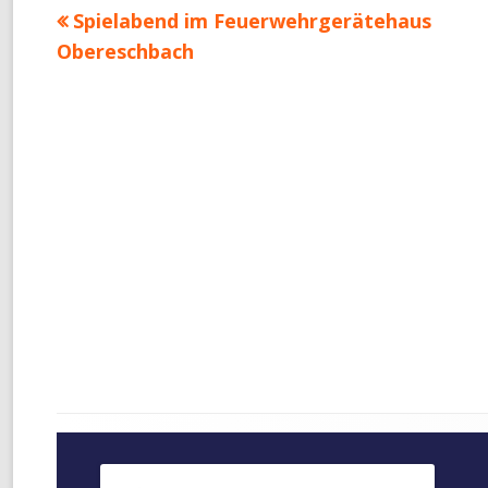
Vorheriger
Spielabend im Feuerwehrgerätehaus
Beitragsnavigation
Beitrag:
Obereschbach
Footer
Inhalt