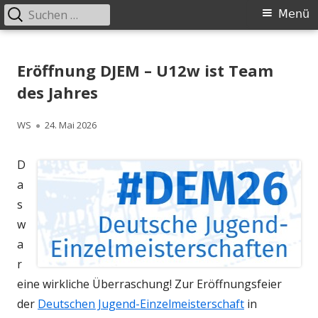
Suchen
Primäres
Menü
nach:
Menü
Springe
Schachklub Bad Homburg
zum
Eröffnung DJEM – U12w ist Team
Inhalt
des Jahres
Autor
Veröffentlicht
WS
24. Mai 2026
am
D
a
s
w
a
r
eine wirkliche Überraschung! Zur Eröffnungsfeier
der
Deutschen Jugend-Einzelmeisterschaft
in