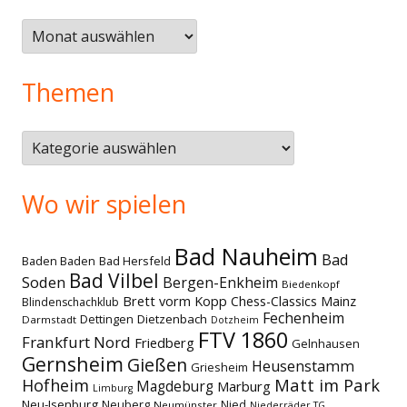
Älteres
Themen
Themen
Wo wir spielen
Bad Nauheim
Bad
Baden Baden
Bad Hersfeld
Bad Vilbel
Soden
Bergen-Enkheim
Biedenkopf
Brett vorm Kopp
Chess-Classics Mainz
Blindenschachklub
Fechenheim
Dettingen
Dietzenbach
Darmstadt
Dotzheim
FTV 1860
Frankfurt Nord
Friedberg
Gelnhausen
Gernsheim
Gießen
Heusenstamm
Griesheim
Matt im Park
Hofheim
Magdeburg
Marburg
Limburg
Neu-Isenburg
Neuberg
Nied
Neumünster
Niederräder TG