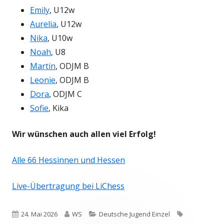
Emily
, U12w
Aurelia
, U12w
Nika
, U10w
Noah
, U8
Martin
, ODJM B
Leonie
, ODJM B
Dora
, ODJM C
Sofie
, Kika
Wir wünschen auch allen viel Erfolg!
Alle 66 Hessinnen und Hessen
Live-Übertragung bei LiChess
Veröffentlicht
Autor
Kategorien
Schlagwörte
24. Mai 2026
WS
Deutsche Jugend Einzel