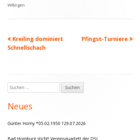
am
Willingen
Vorheriger
Nächster
Kreiling dominiert
Pfingst-Turniere
Beitragsnavigation
Beitrag:
Beitrag
Schnellschach
Suchen
Haupt-
nach:
Seitenleiste
Neues
Günter Horny *05.02.1950 †29.07.2026
Bad Homburg sticht! Vereinsquartett der DSJ