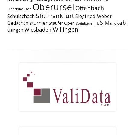
Oberursel
Offenbach
Obertshausen
Sfr. Frankfurt
Schulschach
Siegfried-Weber-
TuS Makkabi
Gedächtnisturnier
Staufer Open
Steinbach
Willingen
Wiesbaden
Usingen
Footer
Inhalt