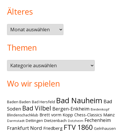
Älteres
Älteres
Themen
Themen
Wo wir spielen
Bad Nauheim
Bad
Baden Baden
Bad Hersfeld
Bad Vilbel
Soden
Bergen-Enkheim
Biedenkopf
Brett vorm Kopp
Chess-Classics Mainz
Blindenschachklub
Fechenheim
Dettingen
Dietzenbach
Darmstadt
Dotzheim
FTV 1860
Frankfurt Nord
Friedberg
Gelnhausen