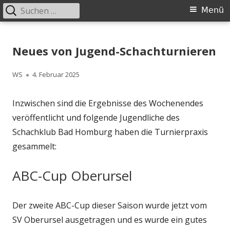
Suchen
Primäres
Menü
nach:
Menü
Springe
Schachklub Bad Homburg
zum
Neues von Jugend-Schachturnieren
Inhalt
Autor
Veröffentlicht
WS
4. Februar 2025
am
Inzwischen sind die Ergebnisse des Wochenendes
veröffentlicht und folgende Jugendliche des
Schachklub Bad Homburg haben die Turnierpraxis
gesammelt:
ABC-Cup Oberursel
Der zweite ABC-Cup dieser Saison wurde jetzt vom
SV Oberursel ausgetragen und es wurde ein gutes