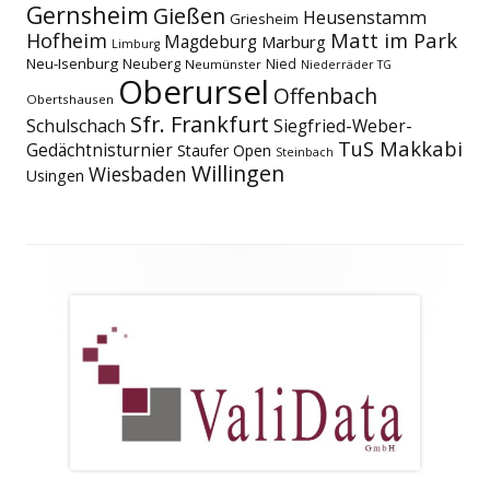
Gernsheim
Gießen
Heusenstamm
Griesheim
Matt im Park
Hofheim
Magdeburg
Marburg
Limburg
Neu-Isenburg
Neuberg
Nied
Neumünster
Niederräder TG
Oberursel
Offenbach
Obertshausen
Sfr. Frankfurt
Schulschach
Siegfried-Weber-
TuS Makkabi
Gedächtnisturnier
Staufer Open
Steinbach
Willingen
Wiesbaden
Usingen
Footer
Inhalt