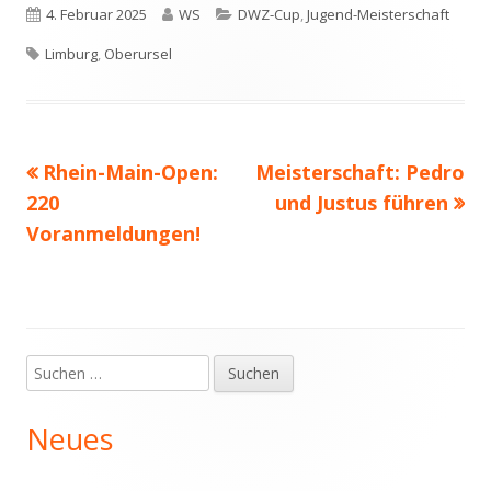
Veröffentlicht
Autor
Kategorien
4. Februar 2025
WS
DWZ-Cup
,
Jugend-Meisterschaft
Schlagwörter
am
Limburg
,
Oberursel
Vorheriger
Nächster
Rhein-Main-Open:
Meisterschaft: Pedro
Beitragsnavigation
Beitrag:
Beitrag
220
und Justus führen
Voranmeldungen!
Suchen
Haupt-
nach:
Seitenleiste
Neues