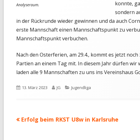
konnte, ga
Analyseraum.
sondern a
in der Rückrunde wieder gewinnen und da auch Corne
erste Mannschaft einen Mannschaftspunkt zu verbuc
Mannschaftspunkt verbuchen.
Nach den Osterferien, am 29.4., kommt es jetzt noch
Partien an einem Tag mit. In diesem Jahr dürfen wir
laden alle 9 Mannschaften zu uns ins Vereinshaus G
Veröffentlicht
Autor
Kategorien
13. März 2023
JG
Jugendliga
am
Vorheriger
Erfolg beim RKST U8w in Karlsruhe
Beitragsnavigation
Beitrag: