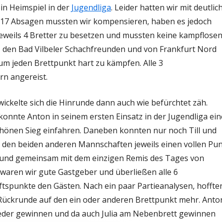
in Heimspiel in der
Jugendliga
. Leider hatten wir mit deutlic
T
TURNIERFAHRTEN
 17 Absagen mussten wir kompensieren, haben es jedoch
eweils 4 Bretter zu besetzen und mussten keine kampflose
KONTAKTANFRAGE JUGENDBEREICH
, den Bad Vilbeler Schachfreunden und von Frankfurt Nord
AFT
 um jeden Brettpunkt hart zu kämpfen. Alle 3
rn angereist.
T
wickelte sich die Hinrunde dann auch wie befürchtet zäh.
onnte Anton in seinem ersten Einsatz in der Jugendliga ei
chönen Sieg einfahren. Daneben konnten nur noch Till und
 den beiden anderen Mannschaften jeweils einen vollen Pu
 und gemeinsam mit dem einzigen Remis des Tages von
 waren wir gute Gastgeber und überließen alle 6
spunkte den Gästen. Nach ein paar Partieanalysen, hoffte
 Rückrunde auf den ein oder anderen Brettpunkt mehr. Anto
eder gewinnen und da auch Julia am Nebenbrett gewinnen