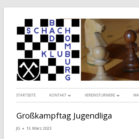
Springe
zum
Inhalt
Primäres
STARTSEITE
KONTAKT
VEREINSTURNIERE
MA
Menü
INFORMATIONEN
VEREINSMEISTERSCHAFT
L
Großkampftag Jugendliga
VORSTAND
POKALMEISTERSCHAFT
D
Autor
Veröffentlicht
JG
13. März 2023
TERMINKALENDER
SENIOREN-MEISTERSCHAFT
am