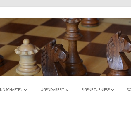
NNSCHAFTEN
JUGENDARBEIT
EIGENE TURNIERE
SO
IGABETRIEB
ÜBERSICHT
RHEIN-MAIN-OPEN
AS LIGAORAKEL
JUGEND-VEREINSMEISTERSCHAFT
JUGEND-ABC & DWZ-CUP
JUGEND-BLITZMEISTERSCHAFT
ABC-CUP SEPTEMBER 2025