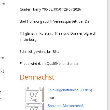
hen
CHRONIK VORSITZ + EVENTS
Günter Horny *05.02.1950 †29.07.2026
n
LINKS
Bad Homburg sticht! Vereinsquartett der DSJ
IMPRESSUM
Till glänzt in Kufstein, Thea und Dora erfolgreich
DATENSCHUTZERKLÄRUNG
in Limburg
Schmidt gewinnt Juli-Blitz
nen
Frieda wird 6. im Qualifikationsturnier
nkt
Demnächst
Kein Jugendtraining (Ferien)
07
n
0:00
n
Aug.
Senioren-Meisterschaft
07