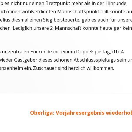
b es nicht nur einen Brettpunkt mehr als in der Hinrunde,
uch einen wohlverdienten Mannschaftspunkt. Till konnte a
lius diesmal einen Sieg beisteuerte, gab es auch für unser
hen. Lediglich unsere 2. Mannschaft konnte heute gar kei
 zur zentralen Endrunde mit einem Doppelspieltag, d.h. 4
 wieder Gastgeber dieses schönen Abschlussspieltags sein u
onzenheim ein. Zuschauer sind herzlich willkommen.
Nächster
Oberliga: Vorjahresergebnis wiederhol
Beitrag