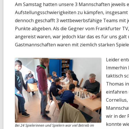
Am Samstag hatten unsere 3 Mannschaften jeweils e
MONATS-BLITZMEISTERSCHAF
Aufstellungsschwierigkeiten zu kämpfen, insgesamt
dennoch geschafft 3 wettbewerbsfähige Teams mit j
TURNIER-SIMULTAN
Punkte abgeben. Als die Gegner vom Frankfurter TV
SCHNELLSCHACH-MEISTERSCH
angereist waren, war jedoch klar das es für uns galt
Gastmannschaften waren mit ziemlich starken Spiele
CHESS960-MEISTERSCHAFT
TANDEM-BLITZ-MEISTERSCHAF
Leider ent
Immerhin k
FRÜHSOMMER-CUP
taktisch s
Thomas in
einfahren
Cornelius,
Mannschaft
wir in der
konnte wi
Bei 24 Spielerinnen und Spielern war viel Betrieb im