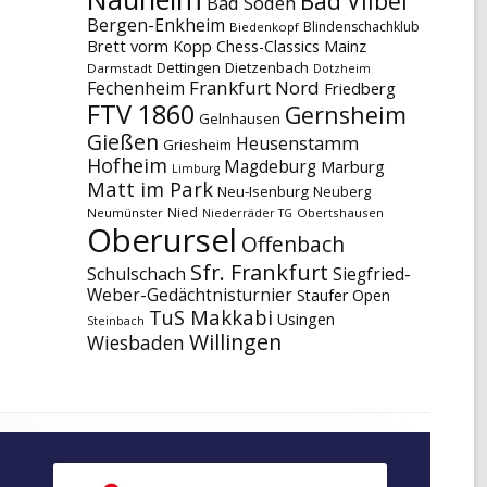
Bad Vilbel
Bad Soden
Bergen-Enkheim
Blindenschachklub
Biedenkopf
Brett vorm Kopp
Chess-Classics Mainz
Dettingen
Dietzenbach
Darmstadt
Dotzheim
Frankfurt Nord
Fechenheim
Friedberg
FTV 1860
Gernsheim
Gelnhausen
Gießen
Heusenstamm
Griesheim
Hofheim
Magdeburg
Marburg
Limburg
Matt im Park
Neu-Isenburg
Neuberg
Nied
Neumünster
Obertshausen
Niederräder TG
Oberursel
Offenbach
Sfr. Frankfurt
Schulschach
Siegfried-
Weber-Gedächtnisturnier
Staufer Open
TuS Makkabi
Usingen
Steinbach
Willingen
Wiesbaden