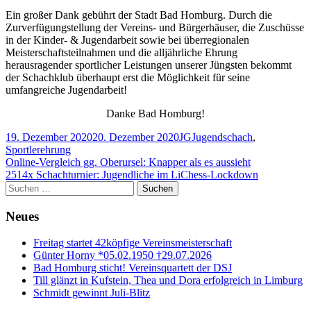
Ein großer Dank gebührt der Stadt Bad Homburg. Durch die
Zurverfügungstellung der Vereins- und Bürgerhäuser, die Zuschüsse
in der Kinder- & Jugendarbeit sowie bei überregionalen
Meisterschaftsteilnahmen und die alljährliche Ehrung
herausragender sportlicher Leistungen unserer Jüngsten bekommt
der Schachklub überhaupt erst die Möglichkeit für seine
umfangreiche Jugendarbeit!
Danke Bad Homburg!
Veröffentlicht
Autor
Kategorien
19. Dezember 2020
20. Dezember 2020
JG
Jugendschach
,
am
Sportlerehrung
Beitragsnavigation
Vorheriger
Online-Vergleich gg. Oberursel: Knapper als es aussieht
Beitrag:
Nächster
2514x Schachturnier: Jugendliche im LiChess-Lockdown
Beitrag
Haupt-
Suchen
nach:
Seitenleiste
Neues
Freitag startet 42köpfige Vereinsmeisterschaft
Günter Horny *05.02.1950 †29.07.2026
Bad Homburg sticht! Vereinsquartett der DSJ
Till glänzt in Kufstein, Thea und Dora erfolgreich in Limburg
Schmidt gewinnt Juli-Blitz