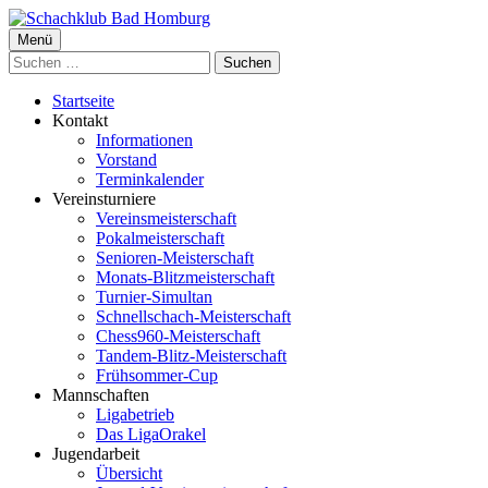
Springe
zum
Primäres
Menü
Schachklub Bad Homburg
Inhalt
Suchen
Menü
nach:
Startseite
Kontakt
Informationen
Vorstand
Terminkalender
Vereinsturniere
Vereinsmeisterschaft
Pokalmeisterschaft
Senioren-Meisterschaft
Monats-Blitzmeisterschaft
Turnier-Simultan
Schnellschach-Meisterschaft
Chess960-Meisterschaft
Tandem-Blitz-Meisterschaft
Frühsommer-Cup
Mannschaften
Ligabetrieb
Das LigaOrakel
Jugendarbeit
Übersicht