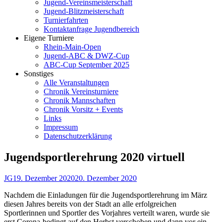
Jugend-Vereinsmeisterschaft
Jugend-Blitzmeisterschaft
Turnierfahrten
Kontaktanfrage Jugendbereich
Eigene Turniere
Rhein-Main-Open
Jugend-ABC & DWZ-Cup
ABC-Cup September 2025
Sonstiges
Alle Veranstaltungen
Chronik Vereinsturniere
Chronik Mannschaften
Chronik Vorsitz + Events
Links
Impressum
Datenschutzerklärung
Jugendsportlerehrung 2020 virtuell
Autor
Veröffentlicht
JG
19. Dezember 2020
20. Dezember 2020
am
Nachdem die Einladungen für die Jugendsportlerehrung im März
diesen Jahres bereits von der Stadt an alle erfolgreichen
Sportlerinnen und Sportler des Vorjahres verteilt waren, wurde sie
erst Corona-bedingt auf den Herbst verschoben und dann vor ein