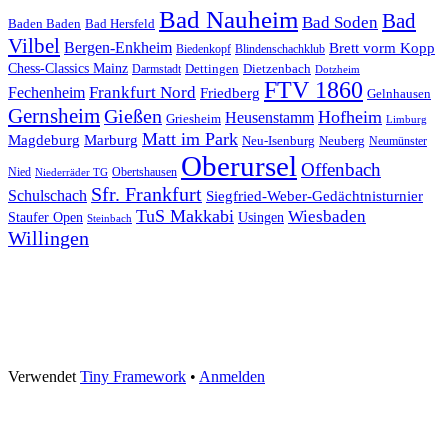
Bad Nauheim
Bad
Bad Soden
Baden Baden
Bad Hersfeld
Vilbel
Bergen-Enkheim
Brett vorm Kopp
Blindenschachklub
Biedenkopf
Chess-Classics Mainz
Dietzenbach
Dettingen
Darmstadt
Dotzheim
FTV 1860
Frankfurt Nord
Fechenheim
Friedberg
Gelnhausen
Gernsheim
Gießen
Hofheim
Heusenstamm
Griesheim
Limburg
Matt im Park
Magdeburg
Marburg
Neu-Isenburg
Neuberg
Neumünster
Oberursel
Offenbach
Nied
Obertshausen
Niederräder TG
Sfr. Frankfurt
Schulschach
Siegfried-Weber-Gedächtnisturnier
TuS Makkabi
Wiesbaden
Staufer Open
Usingen
Steinbach
Willingen
Footer
Inhalt
Verwendet
Tiny Framework
•
Anmelden