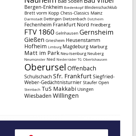
Bad Vilbel
Bad Soden
Bergen-Enkheim
Blindenschachklub
Biedenkopf
Brett vorm Kopp
Chess-Classics Mainz
Dettingen
Dietzenbach
Darmstadt
Dotzheim
Frankfurt Nord
Fechenheim
Friedberg
FTV 1860
Gernsheim
Gelnhausen
Gießen
Heusenstamm
Griesheim
Hofheim
Magdeburg
Marburg
Limburg
Matt im Park
Neu-Isenburg
Neuberg
Nied
Neumünster
Obertshausen
Niederräder TG
Oberursel
Offenbach
Sfr. Frankfurt
Schulschach
Siegfried-
Weber-Gedächtnisturnier
Staufer Open
TuS Makkabi
Usingen
Steinbach
Willingen
Wiesbaden