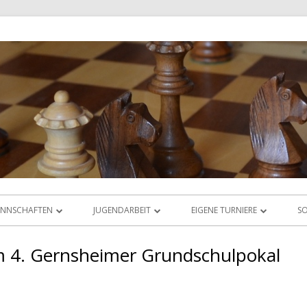
NNSCHAFTEN
JUGENDARBEIT
EIGENE TURNIERE
SO
IGABETRIEB
ÜBERSICHT
RHEIN-MAIN-OPEN
im 4. Gernsheimer Grundschulpokal
AS LIGAORAKEL
JUGEND-VEREINSMEISTERSCHAFT
JUGEND-ABC & DWZ-CUP
JUGEND-BLITZMEISTERSCHAFT
ABC-CUP SEPTEMBER 2025