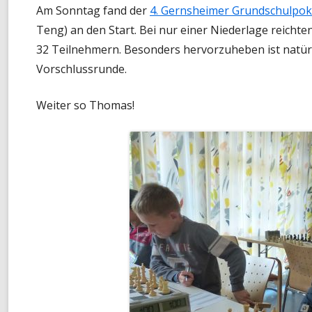
Am Sonntag fand der
4. Gernsheimer Grundschulpok
MONATS-BLITZMEISTERSCHAF
Teng) an den Start. Bei nur einer Niederlage reichte
32 Teilnehmern. Besonders hervorzuheben ist natürli
TURNIER-SIMULTAN
Vorschlussrunde.
SCHNELLSCHACH-MEISTERSCH
Weiter so Thomas!
CHESS960-MEISTERSCHAFT
TANDEM-BLITZ-MEISTERSCHAF
FRÜHSOMMER-CUP