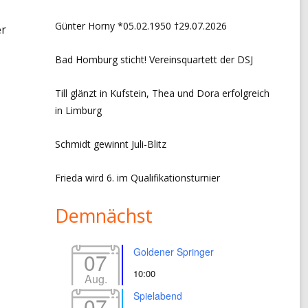
CHRONIK VORSITZ + EVENTS
Günter Horny *05.02.1950 †29.07.2026
er
LINKS
Bad Homburg sticht! Vereinsquartett der DSJ
IMPRESSUM
Till glänzt in Kufstein, Thea und Dora erfolgreich
DATENSCHUTZERKLÄRUNG
in Limburg
Schmidt gewinnt Juli-Blitz
Frieda wird 6. im Qualifikationsturnier
Demnächst
Goldener Springer
07
10:00
Aug.
Spielabend
07