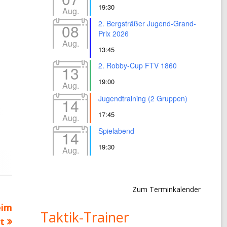
19:30
Aug.
2. Bergsträßer Jugend-Grand-
08
Prix 2026
Aug.
13:45
2. Robby-Cup FTV 1860
13
19:00
Aug.
Jugendtraining (2 Gruppen)
14
17:45
Aug.
Spielabend
14
19:30
Aug.
Zum Terminkalender
eim
Taktik-Trainer
t