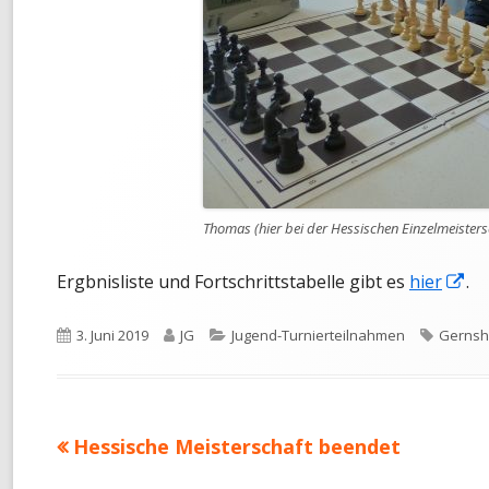
Thomas (hier bei der Hessischen Einzelmeisters
In
Ergbnisliste und Fortschrittstabelle gibt es
hier
.
ne
Veröffentlicht
Autor
Kategorien
Schlagw
3. Juni 2019
JG
Jugend-Turnierteilnahmen
Gernsh
Fe
am
öf
Vorheriger
Hessische Meisterschaft beendet
Beitragsnavigation
Beitrag: