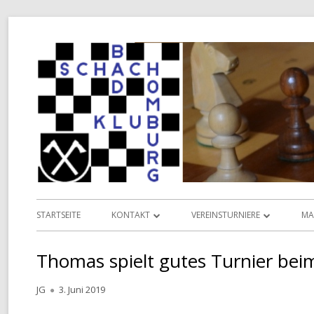
Springe
zum
Inhalt
Primäres
STARTSEITE
KONTAKT
VEREINSTURNIERE
MA
Menü
INFORMATIONEN
VEREINSMEISTERSCHAFT
L
Thomas spielt gutes Turnier be
VORSTAND
POKALMEISTERSCHAFT
D
Autor
Veröffentlicht
JG
3. Juni 2019
TERMINKALENDER
SENIOREN-MEISTERSCHAFT
am