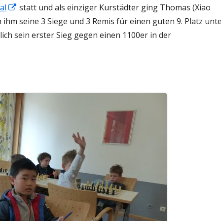
In
al
statt und als einziger Kurstädter ging Thomas (Xiao
T
TURNIERFAHRTEN
neuem
n ihm seine 3 Siege und 3 Remis für einen guten 9. Platz unt
Fenster
ch sein erster Sieg gegen einen 1100er in der
KONTAKTANFRAGE JUGENDBEREICH
öffnen
AFT
T