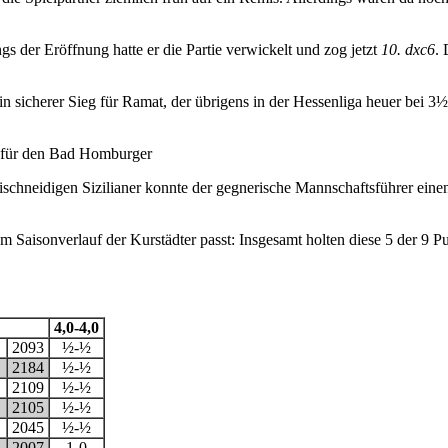
s der Eröffnung hatte er die Partie verwickelt und zog jetzt
10. dxc6
. 
in sicherer Sieg für Ramat, der übrigens in der Hessenliga heuer bei 3½
e für den Bad Homburger
ischneidigen Sizilianer konnte der gegnerische Mannschaftsführer ein
 Saisonverlauf der Kurstädter passt: Insgesamt holten diese 5 der 9 
4,0-4,0
2093
½-½
2184
½-½
2109
½-½
2105
½-½
2045
½-½
2007
1-0