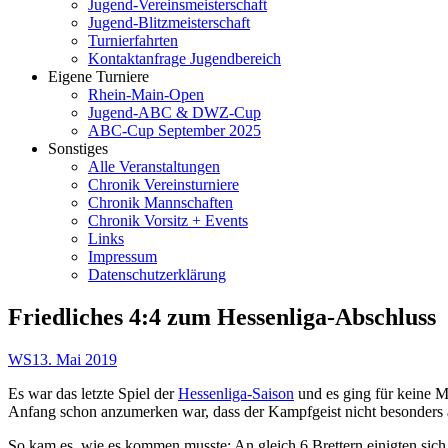
Jugend-Vereinsmeisterschaft
Jugend-Blitzmeisterschaft
Turnierfahrten
Kontaktanfrage Jugendbereich
Eigene Turniere
Rhein-Main-Open
Jugend-ABC & DWZ-Cup
ABC-Cup September 2025
Sonstiges
Alle Veranstaltungen
Chronik Vereinsturniere
Chronik Mannschaften
Chronik Vorsitz + Events
Links
Impressum
Datenschutzerklärung
Friedliches 4:4 zum Hessenliga-Abschluss
Autor
Veröffentlicht
WS
13. Mai 2019
am
Es war das letzte Spiel der
Hessenliga-Saison
und es ging für keine 
Anfang schon anzumerken war, dass der Kampfgeist nicht besonders 
So kam es, wie es kommen musste: An gleich 6 Brettern einigten sich 