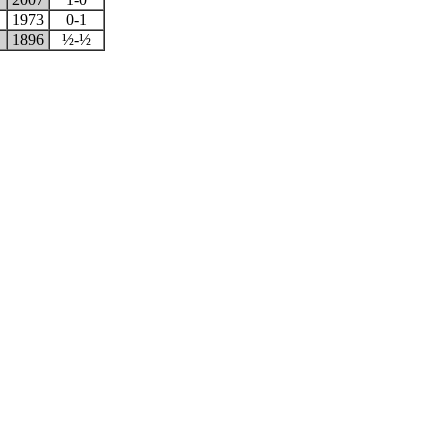
1973
0-1
1896
½-½