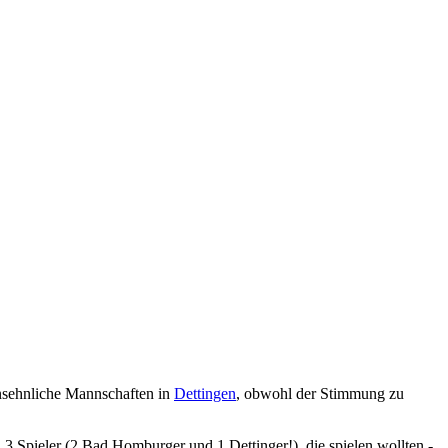
nsehnliche Mannschaften in
Dettingen
, obwohl der Stimmung zu
 3 Spieler (2 Bad Homburger und 1 Dettinger!), die spielen wollten -