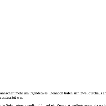
Mannschaft mehr um irgendetwas. Dennoch trafen sich zwei durchaus a
ausgeprägt war.
die Spielpartner ziemlich früh auf ein Remis. Allerdings waren da noch