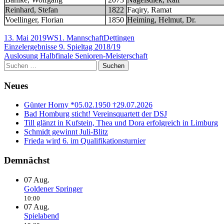
Reinhard, Stefan
1822
Faqiry, Ramat
Voellinger, Florian
1850
Heiming, Helmut, Dr.
Veröffentlicht
Autor
Kategorien
Schlagwörter
13. Mai 2019
WS
1. Mannschaft
Dettingen
am
Beitragsnavigation
Vorheriger
Einzelergebnisse 9. Spieltag 2018/19
Beitrag:
Nächster
Auslosung Halbfinale Senioren-Meisterschaft
Beitrag
Haupt-
Suchen
nach:
Seitenleiste
Neues
Günter Horny *05.02.1950 †29.07.2026
Bad Homburg sticht! Vereinsquartett der DSJ
Till glänzt in Kufstein, Thea und Dora erfolgreich in Limburg
Schmidt gewinnt Juli-Blitz
Frieda wird 6. im Qualifikationsturnier
Demnächst
07
Aug.
Goldener Springer
10:00
07
Aug.
Spielabend