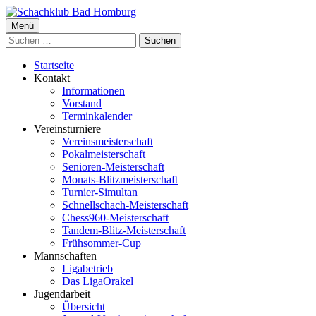
Springe
zum
Primäres
Menü
Schachklub Bad Homburg
Inhalt
Suchen
Menü
nach:
Startseite
Kontakt
Informationen
Vorstand
Terminkalender
Vereinsturniere
Vereinsmeisterschaft
Pokalmeisterschaft
Senioren-Meisterschaft
Monats-Blitzmeisterschaft
Turnier-Simultan
Schnellschach-Meisterschaft
Chess960-Meisterschaft
Tandem-Blitz-Meisterschaft
Frühsommer-Cup
Mannschaften
Ligabetrieb
Das LigaOrakel
Jugendarbeit
Übersicht