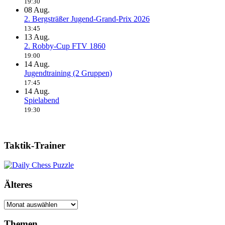
19:30
08
Aug.
2. Bergsträßer Jugend-Grand-Prix 2026
13:45
13
Aug.
2. Robby-Cup FTV 1860
19:00
14
Aug.
Jugendtraining (2 Gruppen)
17:45
14
Aug.
Spielabend
19:30
Taktik-Trainer
Älteres
Älteres
Themen