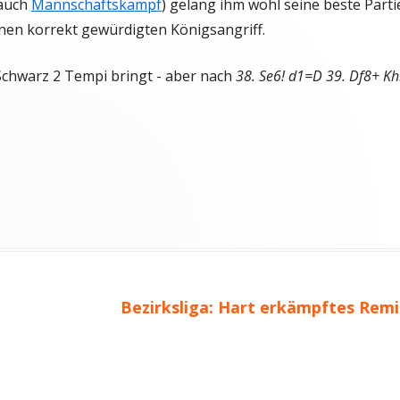
 auch
Mannschaftskampf
) gelang ihm wohl seine beste Parti
T
nen korrekt gewürdigten Königsangriff.
chwarz 2 Tempi bringt - aber nach
38. Se6! d1=D 39. Df8+ K
Nächster
Bezirksliga: Hart erkämpftes Remi
Beitrag