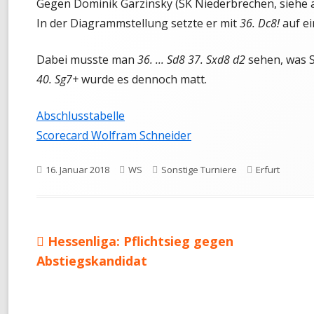
Gegen Dominik Garzinsky (SK Niederbrechen, siehe
TANDEM-BLITZ-MEISTERSCHAF
In der Diagrammstellung setzte er mit
36. Dc8!
auf ei
FRÜHSOMMER-CUP
Dabei musste man
36. ... Sd8 37. Sxd8 d2
sehen, was S
40. Sg7+
wurde es dennoch matt.
Abschlusstabelle
Scorecard Wolfram Schneider
Veröffentlicht
Autor
Kategorien
Schlagwörter
16. Januar 2018
WS
Sonstige Turniere
Erfurt
am
Vorheriger
Hessenliga: Pflichtsieg gegen
Beitragsnavigation
Beitrag:
Abstiegskandidat