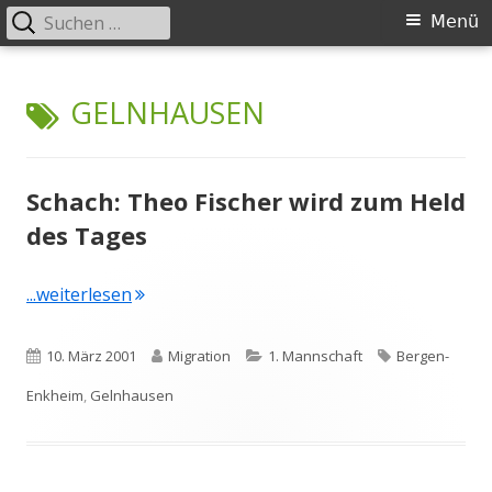
Suchen
Primäres
Menü
nach:
Menü
Springe
Schachklub Bad Homburg
zum
SCHLAGWORT:
GELNHAUSEN
Inhalt
Schach: Theo Fischer wird zum Held
des Tages
"Schach: Theo Fischer wird zum Held des Ta
...weiterlesen
Veröffentlicht
Autor
Kategorien
Schlagwörter
10. März 2001
Migration
1. Mannschaft
Bergen-
am
Enkheim
,
Gelnhausen