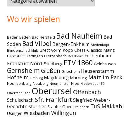
Wo wir spielen
Bad Nauheim
Bad
Baden Baden
Bad Hersfeld
Bad Vilbel
Soden
Bergen-Enkheim
Biedenkopf
Brett vorm Kopp
Chess-Classics Mainz
Blindenschachklub
Fechenheim
Dettingen
Dietzenbach
Darmstadt
Dotzheim
FTV 1860
Frankfurt Nord
Friedberg
Gelnhausen
Gernsheim
Gießen
Heusenstamm
Griesheim
Matt im Park
Hofheim
Magdeburg
Marburg
Limburg
Neu-Isenburg
Neuberg
Nied
Neumünster
Niederräder TG
Oberursel
Offenbach
Obertshausen
Sfr. Frankfurt
Schulschach
Siegfried-Weber-
TuS Makkabi
Gedächtnisturnier
Staufer Open
Steinbach
Willingen
Wiesbaden
Usingen