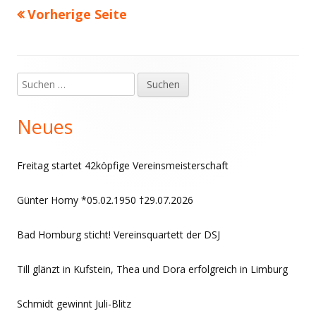
Vorherige Seite
Seitennummerierung
der
Beiträge
Suchen
Haupt-
nach:
Seitenleiste
Neues
Freitag startet 42köpfige Vereinsmeisterschaft
Günter Horny *05.02.1950 †29.07.2026
Bad Homburg sticht! Vereinsquartett der DSJ
Till glänzt in Kufstein, Thea und Dora erfolgreich in Limburg
Schmidt gewinnt Juli-Blitz