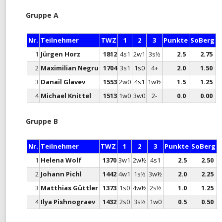
MONATS-BLITZMEISTERSCHAF
Gruppe A
TURNIER-SIMULTAN
Nr.
Teilnehmer
TWZ
1
2
3
Punkte
SoBerg
1
Jürgen Horz
1812
4s1
2w1
3s½
2.5
2.75
SCHNELLSCHACH-MEISTERSCH
2
Maximilian Negru
1704
3s1
1s0
4+
2.0
1.50
CHESS960-MEISTERSCHAFT
3
Danail Glavev
1553
2w0
4s1
1w½
1.5
1.25
4
Michael Knittel
1513
1w0
3w0
2-
0.0
0.00
TANDEM-BLITZ-MEISTERSCHAF
FRÜHSOMMER-CUP
Gruppe B
Nr.
Teilnehmer
TWZ
1
2
3
Punkte
SoBerg
1
Helena Wolf
1370
3w1
2w½
4s1
2.5
2.50
2
Johann Pichl
1442
4w1
1s½
3w½
2.0
2.25
3
Matthias Güttler
1373
1s0
4w½
2s½
1.0
1.25
4
Ilya Pishnograev
1432
2s0
3s½
1w0
0.5
0.50