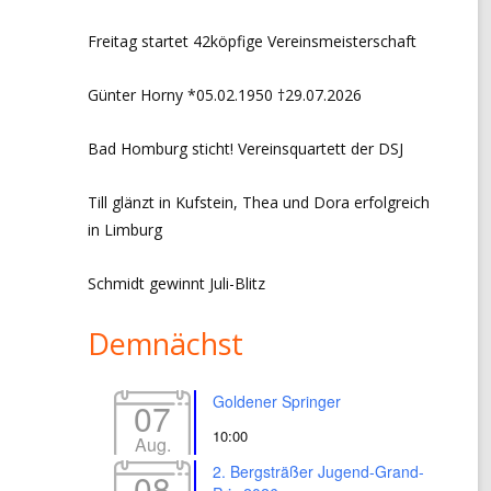
CHRONIK VORSITZ + EVENTS
Freitag startet 42köpfige Vereinsmeisterschaft
LINKS
Günter Horny *05.02.1950 †29.07.2026
IMPRESSUM
Bad Homburg sticht! Vereinsquartett der DSJ
DATENSCHUTZERKLÄRUNG
Till glänzt in Kufstein, Thea und Dora erfolgreich
in Limburg
Schmidt gewinnt Juli-Blitz
Demnächst
Goldener Springer
07
10:00
Aug.
2. Bergsträßer Jugend-Grand-
08