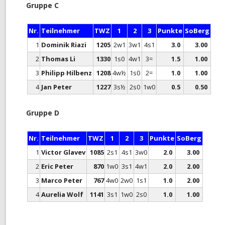
Gruppe C
Nr.
Teilnehmer
TWZ
1
2
3
Punkte
SoBerg
1
Dominik Riazi
1205
2w1
3w1
4s1
3.0
3.00
2
Thomas Li
1330
1s0
4w1
3=
1.5
1.00
3
Philipp Hilbenz
1208
4w½
1s0
2=
1.0
1.00
4
Jan Peter
1227
3s½
2s0
1w0
0.5
0.50
Gruppe D
Nr.
Teilnehmer
TWZ
1
2
3
Punkte
SoBerg
1
Victor Glavev
1085
2s1
4s1
3w0
2.0
3.00
2
Eric Peter
870
1w0
3s1
4w1
2.0
2.00
3
Marco Peter
767
4w0
2w0
1s1
1.0
2.00
4
Aurelia Wolf
1141
3s1
1w0
2s0
1.0
1.00