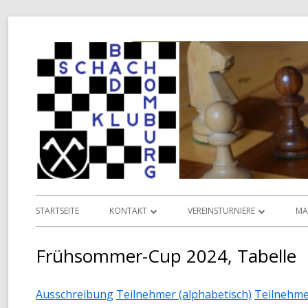
Springe
zum
Inhalt
Primäres
STARTSEITE
KONTAKT
VEREINSTURNIERE
MA
Menü
INFORMATIONEN
VEREINSMEISTERSCHAFT
L
Frühsommer-Cup 2024, Tabelle
VORSTAND
POKALMEISTERSCHAFT
D
Ausschreibung
Teilnehmer (alphabetisch)
Teilnehme
TERMINKALENDER
SENIOREN-MEISTERSCHAFT