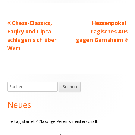
am
Vorheriger
Nächster
Chess-Classics,
Hessenpokal:
Beitragsnavigation
Beitrag:
Beitrag
Faqiry und Cipca
Tragisches Aus
schlagen sich über
gegen Gernsheim
Wert
Suchen
Haupt-
nach:
Seitenleiste
Neues
Freitag startet 42köpfige Vereinsmeisterschaft