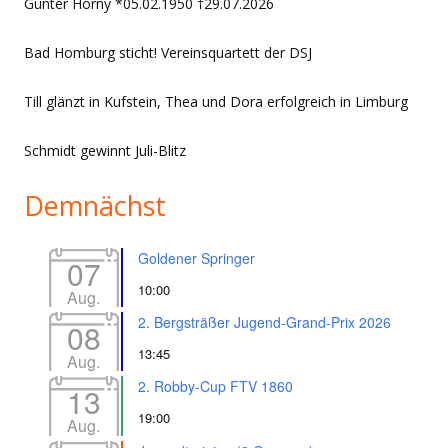
Günter Horny *05.02.1950 †29.07.2026
Bad Homburg sticht! Vereinsquartett der DSJ
Till glänzt in Kufstein, Thea und Dora erfolgreich in Limburg
Schmidt gewinnt Juli-Blitz
Demnächst
Goldener Springer
07
10:00
Aug.
2. Bergsträßer Jugend-Grand-Prix 2026
08
13:45
Aug.
2. Robby-Cup FTV 1860
13
19:00
Aug.