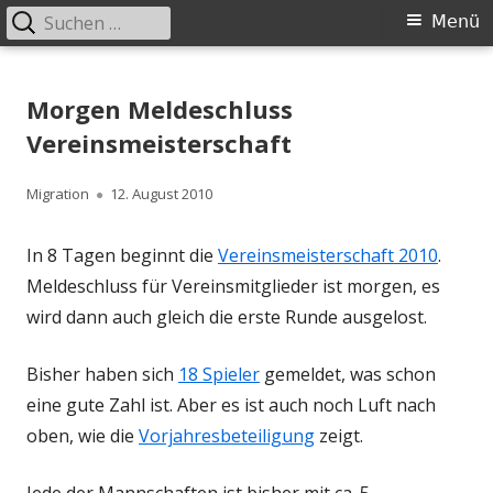
Suchen
Primäres
Menü
nach:
Menü
Springe
Schachklub Bad Homburg
zum
Morgen Meldeschluss
Inhalt
Vereinsmeisterschaft
Autor
Veröffentlicht
Migration
12. August 2010
am
In 8 Tagen beginnt die
Vereinsmeisterschaft 2010
.
Meldeschluss für Vereinsmitglieder ist morgen, es
wird dann auch gleich die erste Runde ausgelost.
Bisher haben sich
18 Spieler
gemeldet, was schon
eine gute Zahl ist. Aber es ist auch noch Luft nach
oben, wie die
Vorjahresbeteiligung
zeigt.