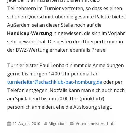
Jede der Mannschaften ist bisher mit ca. 5
Teilnehmern im Turnier vertreten, so dass es einen
schönen Querschnitt über die gesamte Palette bietet.
Außerdem sei an dieser Stelle noch auf die
Handicap-Wertung
hingewiesen, die sich im Vorjahr
sehr bewährt hat: Die besten drei Überperformer in
der DWZ-Wertung erhalten ebenfalls Preise.
Turnierleister Paul Lenhart nimmt die Anmeldungen
gerne bis morgen 14:00 Uhr per email an
turnierleiter@schachklub-bac-homburg.de
oder per
Telefon entgegen. Notfalls kann man sich auch noch
am Spielabend bis um 20:00 Uhr (pünktlich!)
persönlich anmelden, ehe die Auslosung steigt.
Veröffentlicht
Autor
Kategorien
12. August 2010
Migration
Vereinsmeisterschaft