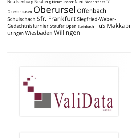
Neu-Isenburg
Neuberg
Nied
Neumünster
Niederräder TG
Oberursel
Offenbach
Obertshausen
Sfr. Frankfurt
Schulschach
Siegfried-Weber-
TuS Makkabi
Gedächtnisturnier
Staufer Open
Steinbach
Willingen
Wiesbaden
Usingen
Footer
Inhalt