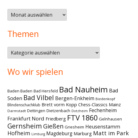
Älteres
Themen
Themen
Wo wir spielen
Bad Nauheim
Bad
Baden Baden
Bad Hersfeld
Bad Vilbel
Soden
Bergen-Enkheim
Biedenkopf
Brett vorm Kopp
Chess-Classics Mainz
Blindenschachklub
Fechenheim
Dettingen
Dietzenbach
Darmstadt
Dotzheim
FTV 1860
Frankfurt Nord
Friedberg
Gelnhausen
Gernsheim
Gießen
Heusenstamm
Griesheim
Matt im Park
Hofheim
Magdeburg
Marburg
Limburg