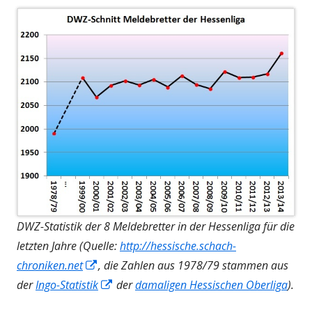
öffnen
DWZ-Statistik der 8 Meldebretter in der Hessenliga für die
letzten Jahre (Quelle:
http://hessische.schach-
In
chroniken.net
, die Zahlen aus 1978/79 stammen aus
neuem
In
der
Ingo-Statistik
der
damaligen Hessischen Oberliga
).
Fenster
neuem