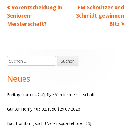
Vorheriger
Nächster
Vorentscheidung in
FM Schmitzer und
Beitragsnavigation
Beitrag:
Beitrag
Senioren-
Schmidt gewinnen
Meisterschaft?
Bltz
Suchen
Haupt-
nach:
Seitenleiste
Neues
Freitag startet 42köpfige Vereinsmeisterschaft
Günter Horny *05.02.1950 †29.07.2026
Bad Homburg sticht! Vereinsquartett der DSJ