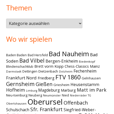
Themen
Themen
Wo wir spielen
Bad Nauheim
Bad
Baden Baden
Bad Hersfeld
Bad Vilbel
Soden
Bergen-Enkheim
Biedenkopf
Brett vorm Kopp
Chess-Classics Mainz
Blindenschachklub
Fechenheim
Dettingen
Dietzenbach
Darmstadt
Dotzheim
FTV 1860
Frankfurt Nord
Friedberg
Gelnhausen
Gernsheim
Gießen
Heusenstamm
Griesheim
Matt im Park
Hofheim
Magdeburg
Marburg
Limburg
Neu-Isenburg
Neuberg
Nied
Neumünster
Niederräder TG
Oberursel
Offenbach
Obertshausen
Sfr. Frankfurt
Schulschach
Siegfried-Weber-