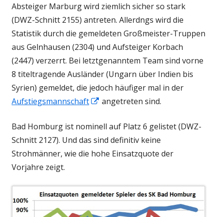
Absteiger Marburg wird ziemlich sicher so stark
öffnen
Fenster
(DWZ-Schnitt 2155) antreten. Allerdngs wird die
öffnen
Statistik durch die gemeldeten Großmeister-Truppen
aus Gelnhausen (2304) und Aufsteiger Korbach
(2447) verzerrt. Bei letztgenanntem Team sind vorne
8 titeltragende Ausländer (Ungarn über Indien bis
Syrien) gemeldet, die jedoch häufiger mal in der
In
Aufstiegsmannschaft
angetreten sind.
neuem
Bad Homburg ist nominell auf Platz 6 gelistet (DWZ-
Fenster
Schnitt 2127). Und das sind definitiv keine
öffnen
Strohmänner, wie die hohe Einsatzquote der
Vorjahre zeigt.