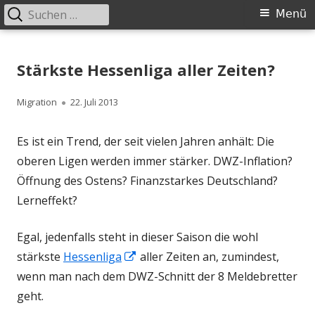
Suchen
Primäres
Menü
nach:
Menü
Springe
Schachklub Bad Homburg
zum
Stärkste Hessenliga aller Zeiten?
Inhalt
Autor
Veröffentlicht
Migration
22. Juli 2013
am
Es ist ein Trend, der seit vielen Jahren anhält: Die
oberen Ligen werden immer stärker. DWZ-Inflation?
Öffnung des Ostens? Finanzstarkes Deutschland?
Lerneffekt?
Egal, jedenfalls steht in dieser Saison die wohl
In
stärkste
Hessenliga
aller Zeiten an, zumindest,
neuem
wenn man nach dem DWZ-Schnitt der 8 Meldebretter
Fenster
geht.