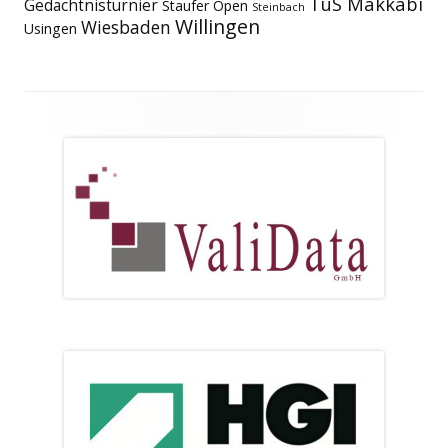
TuS Makkabi
Gedächtnisturnier
Staufer Open
Steinbach
Willingen
Wiesbaden
Usingen
Footer
Inhalt