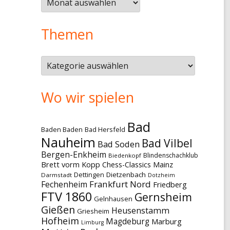
Themen
Themen
Wo wir spielen
Bad
Baden Baden
Bad Hersfeld
Nauheim
Bad Vilbel
Bad Soden
Bergen-Enkheim
Blindenschachklub
Biedenkopf
Brett vorm Kopp
Chess-Classics Mainz
Dettingen
Dietzenbach
Darmstadt
Dotzheim
Frankfurt Nord
Fechenheim
Friedberg
FTV 1860
Gernsheim
Gelnhausen
Gießen
Heusenstamm
Griesheim
Hofheim
Magdeburg
Marburg
Limburg