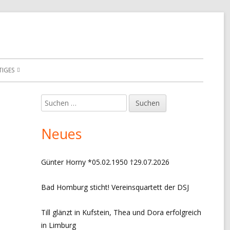
TIGES
E VERANSTALTUNGEN
Suchen
Haupt-
nach:
ONIK VEREINSTURNIERE
Seitenleiste
Neues
ONIK MANNSCHAFTEN
ONIK VORSITZ + EVENTS
Günter Horny *05.02.1950 †29.07.2026
S
Bad Homburg sticht! Vereinsquartett der DSJ
RESSUM
Till glänzt in Kufstein, Thea und Dora erfolgreich
ffice 365
Outlook Live
ENSCHUTZERKLÄRUNG
in Limburg