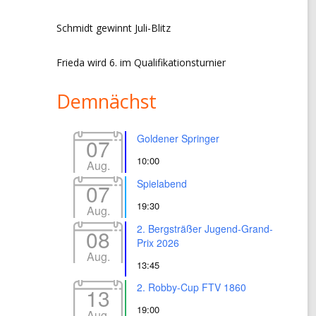
Schmidt gewinnt Juli-Blitz
Frieda wird 6. im Qualifikationsturnier
Demnächst
Goldener Springer
07
10:00
Aug.
Spielabend
07
19:30
Aug.
2. Bergsträßer Jugend-Grand-
08
Prix 2026
Aug.
13:45
2. Robby-Cup FTV 1860
13
19:00
Aug.