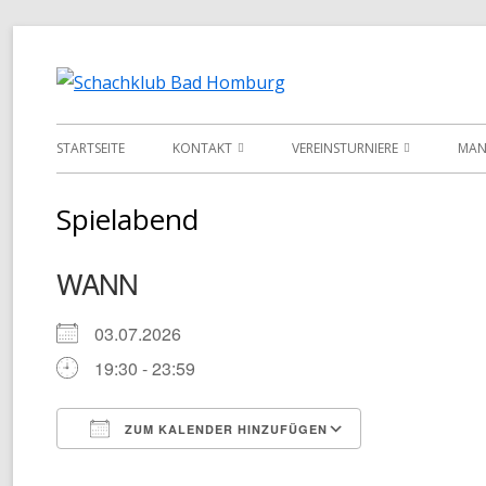
Springe
zum
Schachklub 
Inhalt
Primäres
STARTSEITE
KONTAKT
VEREINSTURNIERE
MAN
Menü
INFORMATIONEN
VEREINSMEISTERSCHAFT
LI
Spielabend
VORSTAND
POKALMEISTERSCHAFT
DA
WANN
TERMINKALENDER
SENIOREN-MEISTERSCHAFT
03.07.2026
MONATS-BLITZMEISTERSCHAFT
19:30 - 23:59
TURNIER-SIMULTAN
SCHNELLSCHACH-MEISTERSCHA
ZUM KALENDER HINZUFÜGEN
ICS herunterladen
Google Kale
CHESS960-MEISTERSCHAFT