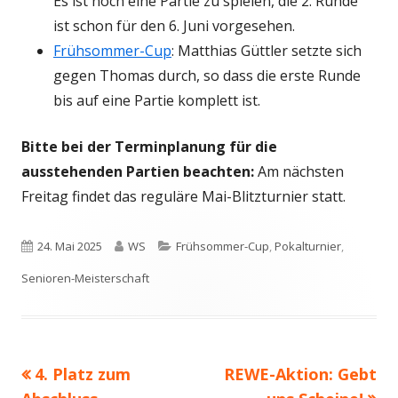
Es ist noch eine Partie zu spielen, die 2. Runde
ist schon für den 6. Juni vorgesehen.
Frühsommer-Cup
: Matthias Güttler setzte sich
gegen Thomas durch, so dass die erste Runde
bis auf eine Partie komplett ist.
Bitte bei der Terminplanung für die
ausstehenden Partien beachten:
Am nächsten
Freitag findet das reguläre Mai-Blitzturnier statt.
Veröffentlicht
Autor
Kategorien
24. Mai 2025
WS
Frühsommer-Cup
,
Pokalturnier
,
am
Senioren-Meisterschaft
Vorheriger
Nächster
4. Platz zum
REWE-Aktion: Gebt
Beitragsnavigation