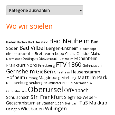
Themen
Wo wir spielen
Bad Nauheim
Bad
Baden Baden
Bad Hersfeld
Bad Vilbel
Soden
Bergen-Enkheim
Biedenkopf
Brett vorm Kopp
Chess-Classics Mainz
Blindenschachklub
Fechenheim
Dettingen
Dietzenbach
Darmstadt
Dotzheim
FTV 1860
Frankfurt Nord
Friedberg
Gelnhausen
Gernsheim
Gießen
Heusenstamm
Griesheim
Matt im Park
Hofheim
Magdeburg
Marburg
Limburg
Neu-Isenburg
Neuberg
Nied
Neumünster
Niederräder TG
Oberursel
Offenbach
Obertshausen
Sfr. Frankfurt
Schulschach
Siegfried-Weber-
TuS Makkabi
Gedächtnisturnier
Staufer Open
Steinbach
Willingen
Wiesbaden
Usingen