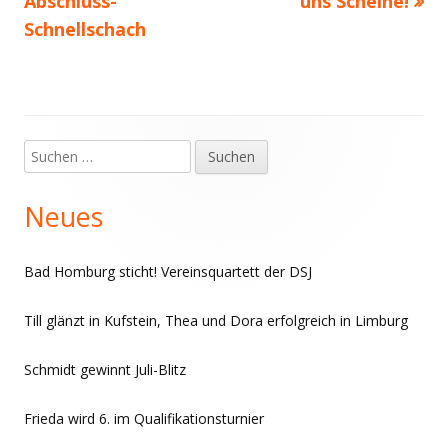
Beitrag:
Beitrag
Abschluss-
uns Scheine!
Schnellschach
Suchen
Haupt-
nach:
Seitenleiste
Neues
Bad Homburg sticht! Vereinsquartett der DSJ
Till glänzt in Kufstein, Thea und Dora erfolgreich in Limburg
Schmidt gewinnt Juli-Blitz
Frieda wird 6. im Qualifikationsturnier