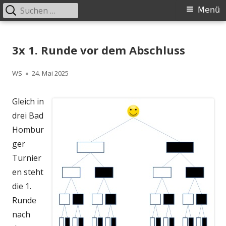
Suchen
Primäres
Menü
nach:
Menü
Springe
Schachklub Bad Homburg
zum
3x 1. Runde vor dem Abschluss
Inhalt
Autor
Veröffentlicht
WS
24. Mai 2025
am
Gleich in
drei Bad
Hombur
ger
Turnier
en steht
die 1.
Runde
nach