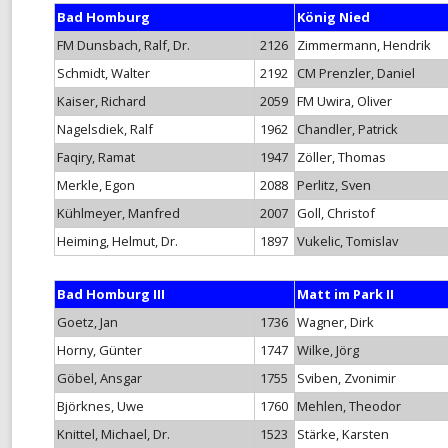
Bad Homburg
König Nied
MONATS-BLITZMEISTERSCHAF
FM Dunsbach, Ralf, Dr.
2126
Zimmermann, Hendrik
TURNIER-SIMULTAN
Schmidt, Walter
2192
CM Prenzler, Daniel
Kaiser, Richard
2059
FM Uwira, Oliver
SCHNELLSCHACH-MEISTERSCH
Nagelsdiek, Ralf
1962
Chandler, Patrick
CHESS960-MEISTERSCHAFT
Faqiry, Ramat
1947
Zöller, Thomas
Merkle, Egon
2088
Perlitz, Sven
TANDEM-BLITZ-MEISTERSCHAF
Kühlmeyer, Manfred
2007
Goll, Christof
FRÜHSOMMER-CUP
Heiming, Helmut, Dr.
1897
Vukelic, Tomislav
Bad Homburg III
Matt im Park II
Goetz, Jan
1736
Wagner, Dirk
Horny, Günter
1747
Wilke, Jörg
Göbel, Ansgar
1755
Sviben, Zvonimir
Björknes, Uwe
1760
Mehlen, Theodor
Knittel, Michael, Dr.
1523
Stärke, Karsten