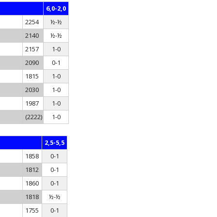
6,0-2,0
T
TURNIERFAHRTEN
2254
½-½
KONTAKTANFRAGE JUGENDBEREICH
2140
½-½
2157
1-0
AFT
2090
0-1
1815
1-0
2030
1-0
T
1987
1-0
(2222)
1-0
2,5-5,5
1858
0-1
1812
0-1
1860
0-1
1818
½-½
1755
0-1