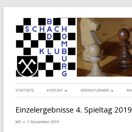
Springe
zum
Inhalt
Primäres
STARTSEITE
KONTAKT
VEREINSTURNIERE
MA
Menü
INFORMATIONEN
VEREINSMEISTERSCHAFT
L
Einzelergebnisse 4. Spieltag 201
VORSTAND
POKALMEISTERSCHAFT
D
Autor
Veröffentlicht
WS
1. Dezember 2019
TERMINKALENDER
SENIOREN-MEISTERSCHAFT
am