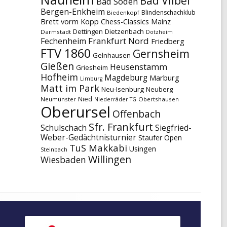
Bad Vilbel
Bad Soden
Bergen-Enkheim
Blindenschachklub
Biedenkopf
Brett vorm Kopp
Chess-Classics Mainz
Dettingen
Dietzenbach
Darmstadt
Dotzheim
Frankfurt Nord
Fechenheim
Friedberg
FTV 1860
Gernsheim
Gelnhausen
Gießen
Heusenstamm
Griesheim
Hofheim
Magdeburg
Marburg
Limburg
Matt im Park
Neu-Isenburg
Neuberg
Nied
Neumünster
Obertshausen
Niederräder TG
Oberursel
Offenbach
Sfr. Frankfurt
Schulschach
Siegfried-
Weber-Gedächtnisturnier
Staufer Open
TuS Makkabi
Usingen
Steinbach
Willingen
Wiesbaden