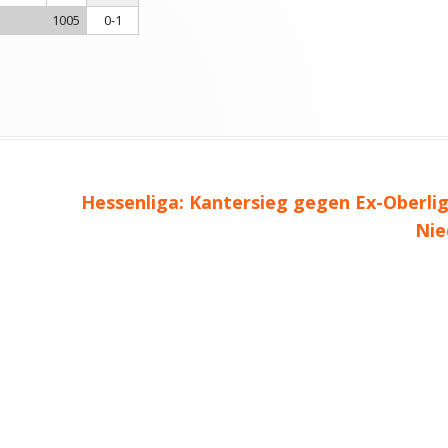
1005
0-1
Nächster
Hessenliga: Kantersieg gegen Ex-Oberlig
Beitrag
Nie