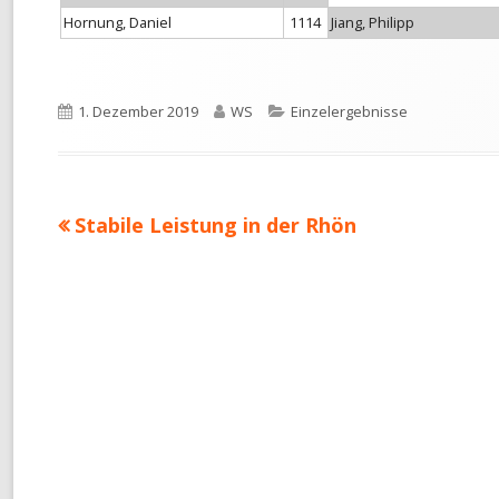
Hornung, Daniel
1114
Jiang, Philipp
Veröffentlicht
Autor
Kategorien
1. Dezember 2019
WS
Einzelergebnisse
am
Vorheriger
Stabile Leistung in der Rhön
Beitragsnavigation
Beitrag: