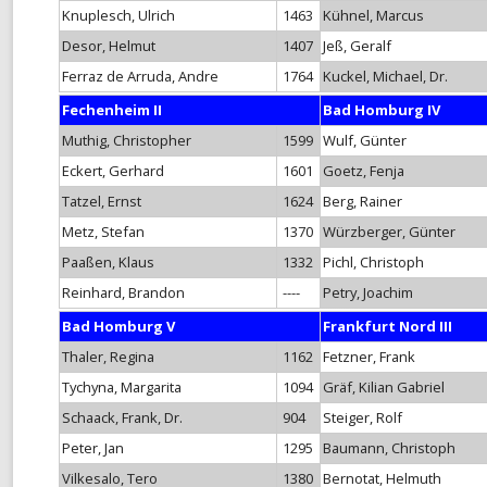
Knuplesch, Ulrich
1463
Kühnel, Marcus
Desor, Helmut
1407
Jeß, Geralf
Ferraz de Arruda, Andre
1764
Kuckel, Michael, Dr.
Fechenheim II
Bad Homburg IV
Muthig, Christopher
1599
Wulf, Günter
Eckert, Gerhard
1601
Goetz, Fenja
Tatzel, Ernst
1624
Berg, Rainer
Metz, Stefan
1370
Würzberger, Günter
Paaßen, Klaus
1332
Pichl, Christoph
Reinhard, Brandon
----
Petry, Joachim
Bad Homburg V
Frankfurt Nord III
Thaler, Regina
1162
Fetzner, Frank
Tychyna, Margarita
1094
Gräf, Kilian Gabriel
Schaack, Frank, Dr.
904
Steiger, Rolf
Peter, Jan
1295
Baumann, Christoph
Vilkesalo, Tero
1380
Bernotat, Helmuth