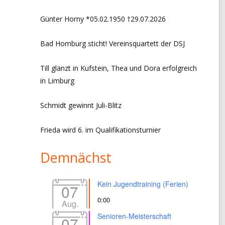
CHRONIK VORSITZ + EVENTS
Günter Horny *05.02.1950 †29.07.2026
LINKS
Bad Homburg sticht! Vereinsquartett der DSJ
IMPRESSUM
Till glänzt in Kufstein, Thea und Dora erfolgreich
DATENSCHUTZERKLÄRUNG
in Limburg
Schmidt gewinnt Juli-Blitz
Frieda wird 6. im Qualifikationsturnier
Demnächst
Kein Jugendtraining (Ferien)
07
0:00
Aug.
Senioren-Meisterschaft
07