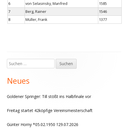
6
von Selasinsky, Manfred
1585
7
Berg, Rainer
1546
8
Müller, Frank
1377
Suchen
Haupt-
nach:
Seitenleiste
Neues
Goldener Springer: Till stößt ins Halbfinale vor
Freitag startet 42köpfige Vereinsmeisterschaft
Günter Horny *05.02.1950 †29.07.2026