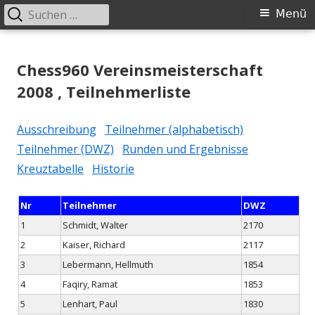
Suchen
Primäres
Menü
nach:
Menü
Springe
Schachklub Bad Homburg
zum
Chess960 Vereinsmeisterschaft
Inhalt
2008 , Teilnehmerliste
Ausschreibung
Teilnehmer (alphabetisch)
Teilnehmer (DWZ)
Runden und Ergebnisse
Kreuztabelle
Historie
Nr
Teilnehmer
DWZ
1
Schmidt, Walter
2170
2
Kaiser, Richard
2117
3
Lebermann, Hellmuth
1854
4
Faqiry, Ramat
1853
5
Lenhart, Paul
1830