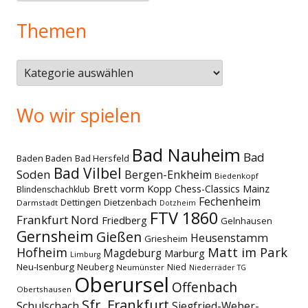
Themen
Themen
Wo wir spielen
Bad Nauheim
Bad
Baden Baden
Bad Hersfeld
Bad Vilbel
Soden
Bergen-Enkheim
Biedenkopf
Brett vorm Kopp
Chess-Classics Mainz
Blindenschachklub
Fechenheim
Dettingen
Dietzenbach
Darmstadt
Dotzheim
FTV 1860
Frankfurt Nord
Friedberg
Gelnhausen
Gernsheim
Gießen
Heusenstamm
Griesheim
Matt im Park
Hofheim
Magdeburg
Marburg
Limburg
Neu-Isenburg
Neuberg
Nied
Neumünster
Niederräder TG
Oberursel
Offenbach
Obertshausen
Sfr. Frankfurt
Schulschach
Siegfried-Weber-