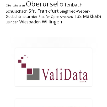
Oberursel
Offenbach
Obertshausen
Sfr. Frankfurt
Schulschach
Siegfried-Weber-
TuS Makkabi
Gedächtnisturnier
Staufer Open
Steinbach
Willingen
Wiesbaden
Usingen
Footer
Inhalt