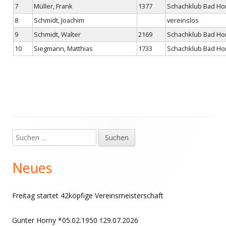
7
Müller, Frank
1377
Schachklub Bad H
8
Schmidt, Joachim
vereinslos
9
Schmidt, Walter
2169
Schachklub Bad H
10
Siegmann, Matthias
1733
Schachklub Bad H
Suchen
Haupt-
nach:
Seitenleiste
Neues
Freitag startet 42köpfige Vereinsmeisterschaft
Günter Horny *05.02.1950 †29.07.2026