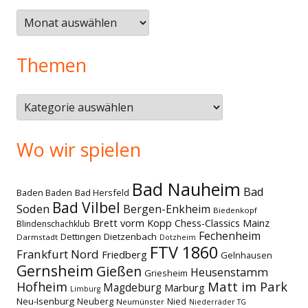
Älteres
Themen
Themen
Wo wir spielen
Bad Nauheim
Bad
Baden Baden
Bad Hersfeld
Bad Vilbel
Soden
Bergen-Enkheim
Biedenkopf
Brett vorm Kopp
Chess-Classics Mainz
Blindenschachklub
Fechenheim
Dettingen
Dietzenbach
Darmstadt
Dotzheim
FTV 1860
Frankfurt Nord
Friedberg
Gelnhausen
Gernsheim
Gießen
Heusenstamm
Griesheim
Matt im Park
Hofheim
Magdeburg
Marburg
Limburg
Neu-Isenburg
Neuberg
Nied
Neumünster
Niederräder TG