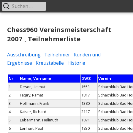
Suchen
Primäres
nach:
Menü
Springe
Schachklub Bad Homburg
zum
Chess960 Vereinsmeisterschaft
Inhalt
2007 , Teilnehmerliste
Ausschreibung
Teilnehmer
Runden und
Ergebnisse
Kreuztabelle
Historie
Nr.
Name, Vorname
DWZ
Verein
1
Desor, Helmut
1553
Schachklub Bad H
2
Faqiry, Ramat
1817
Schachklub Bad H
3
Hoffmann, Frank
1380
Schachklub Bad H
4
Kaiser, Richard
2117
Schachklub Bad H
5
Lebermann, Hellmuth
1871
Schachklub Bad H
6
Lenhart, Paul
1830
Schachklub Bad H