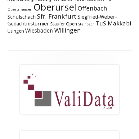
Oberursel
Offenbach
Obertshausen
Sfr. Frankfurt
Schulschach
Siegfried-Weber-
TuS Makkabi
Gedächtnisturnier
Staufer Open
Steinbach
Willingen
Wiesbaden
Usingen
Footer
Inhalt