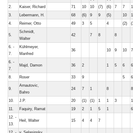
2.
Kaiser, Richard
71
10
10
(7)
(6)
7
7
1
3.
Lebermann, H.
68
(6)
9
9
(5)
10
1
4.
Reimer, Otto
49
3
5
4
(2)
(
Schmidt,
5.
42
7
8
8
Walter
6. -
Kühlmeyer,
36
10
9
10
7
7.
Manfred
6. -
Majd, Damon
36
2
1
5
6
6
7.
8.
Roser
33
9
5
6
Arnautovic,
9.
24
7
1
8
8
Bahro
10.
J.P.
20
(1)
(1)
1
1
3
1
11.
Faquiry, Ramat
19
2
1
5
1
6
12. -
Heil, Walter
15
4
4
7
13.
12. -
v. Selasinsky,