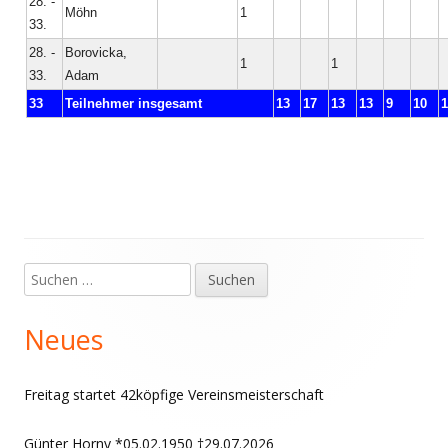
28. -
Möhn
1
33.
28. -
Borovicka,
1
1
33.
Adam
33
Teilnehmer insgesamt
13
17
13
13
9
10
1
Suchen
Haupt-
nach:
Seitenleiste
Neues
Freitag startet 42köpfige Vereinsmeisterschaft
Günter Horny *05.02.1950 †29.07.2026