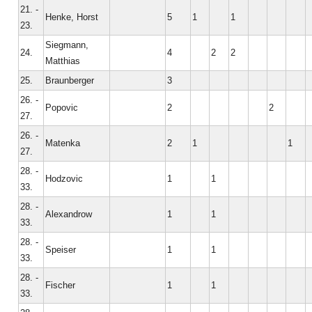
21. -
Henke, Horst
5
1
1
23.
Siegmann,
24.
4
2
2
Matthias
25.
Braunberger
3
26. -
Popovic
2
2
27.
26. -
Matenka
2
1
1
27.
28. -
Hodzovic
1
1
33.
28. -
Alexandrow
1
1
33.
28. -
Speiser
1
1
33.
28. -
Fischer
1
1
33.