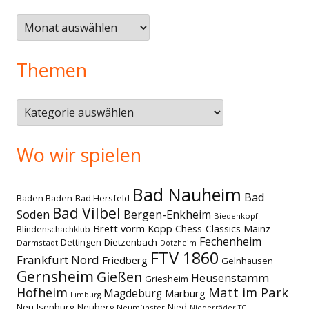
Älteres
Themen
Themen
Wo wir spielen
Bad Nauheim
Bad
Baden Baden
Bad Hersfeld
Bad Vilbel
Soden
Bergen-Enkheim
Biedenkopf
Brett vorm Kopp
Chess-Classics Mainz
Blindenschachklub
Fechenheim
Dettingen
Dietzenbach
Darmstadt
Dotzheim
FTV 1860
Frankfurt Nord
Friedberg
Gelnhausen
Gernsheim
Gießen
Heusenstamm
Griesheim
Matt im Park
Hofheim
Magdeburg
Marburg
Limburg
Neu-Isenburg
Neuberg
Nied
Neumünster
Niederräder TG