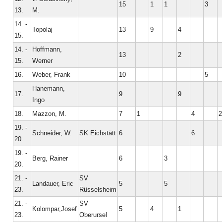
15
1
1
3
13.
M.
14. -
Topolaj
13
9
4
15.
14. -
Hoffmann,
13
2
15.
Werner
16.
Weber, Frank
10
5
Hanemann,
17.
9
9
Ingo
18.
Mazzon, M.
7
1
4
2
19. -
Schneider, W.
SK Eichstätt
6
6
20.
19. -
Berg, Rainer
6
3
20.
21. -
SV
Landauer, Eric
5
5
23.
Rüsselsheim
21. -
SV
Kolompar,Josef
5
4
1
23.
Oberursel