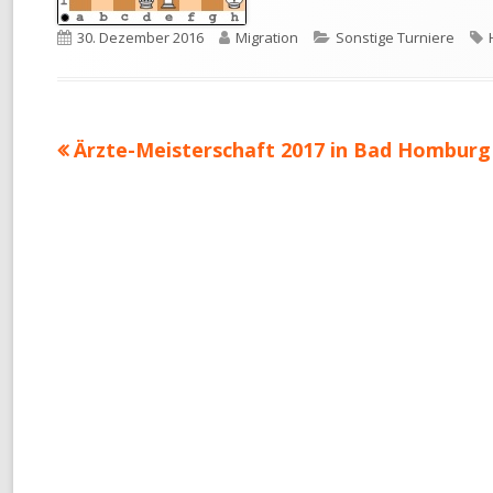
Veröffentlicht
Autor
Kategorien
30. Dezember 2016
Migration
Sonstige Turniere
am
Vorheriger
Ärzte-Meisterschaft 2017 in Bad Homburg
Beitragsnavigation
Beitrag: