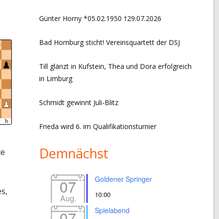
CHRONIK VORSITZ + EVENTS
Günter Horny *05.02.1950 †29.07.2026
LINKS
Bad Homburg sticht! Vereinsquartett der DSJ
IMPRESSUM
Till glänzt in Kufstein, Thea und Dora erfolgreich
DATENSCHUTZERKLÄRUNG
in Limburg
Schmidt gewinnt Juli-Blitz
Frieda wird 6. im Qualifikationsturnier
Demnächst
te
Goldener Springer
07
s,
10:00
Aug.
Spielabend
07