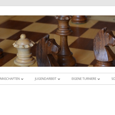
NNSCHAFTEN
JUGENDARBEIT
EIGENE TURNIERE
SO
IGABETRIEB
ÜBERSICHT
RHEIN-MAIN-OPEN
AS LIGAORAKEL
JUGEND-VEREINSMEISTERSCHAFT
JUGEND-ABC & DWZ-CUP
JUGEND-BLITZMEISTERSCHAFT
ABC-CUP SEPTEMBER 2025