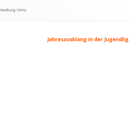
Schlagwörter
Hamburg
,
Unna
Nächster
Jahresausklang in der Jugendlig
Beitrag