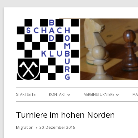
Springe
zum
Inhalt
Primäres
STARTSEITE
KONTAKT
VEREINSTURNIERE
MA
Menü
INFORMATIONEN
VEREINSMEISTERSCHAFT
L
Turniere im hohen Norden
VORSTAND
POKALMEISTERSCHAFT
D
Autor
Veröffentlicht
Migration
30. Dezember 2016
TERMINKALENDER
SENIOREN-MEISTERSCHAFT
am