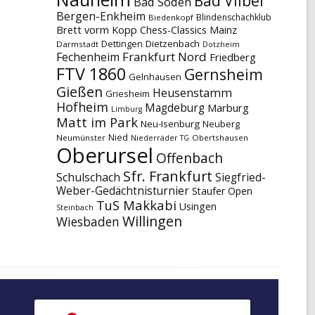
Bad Vilbel
Bad Soden
Bergen-Enkheim
Blindenschachklub
Biedenkopf
Brett vorm Kopp
Chess-Classics Mainz
Dettingen
Dietzenbach
Darmstadt
Dotzheim
Frankfurt Nord
Fechenheim
Friedberg
FTV 1860
Gernsheim
Gelnhausen
Gießen
Heusenstamm
Griesheim
Hofheim
Magdeburg
Marburg
Limburg
Matt im Park
Neu-Isenburg
Neuberg
Nied
Neumünster
Obertshausen
Niederräder TG
Oberursel
Offenbach
Sfr. Frankfurt
Schulschach
Siegfried-
Weber-Gedächtnisturnier
Staufer Open
TuS Makkabi
Usingen
Steinbach
Willingen
Wiesbaden