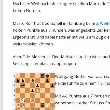
Nach den Weihnachtsfeiertagen spielten Marco Rolf
MONATS-BLITZMEISTERSCHAF
hohen Norden.
TURNIER-SIMULTAN
Marco Rolf trat traditionell in Hamburg beim
2. Wei
SCHNELLSCHACH-MEISTERSCH
holte 4 Punkte aus 7 Runden, was angesichts 2er Re
Ergebnis ist. Und dabei hätte er mit Weiß am Zug di
CHESS960-MEISTERSCHAFT
weiterspielen können.
TANDEM-BLITZ-MEISTERSCHAF
Aber Fide-Meister ist Fide-Meister - und so ist es a
FRÜHSOMMER-CUP
Setzranglistenplatz knapp toppen.
Wolfgang Hettler war auch s
Partie führte zu einem Turmo
Mit 4½ Punkte aus 7 Partien r
wobei sein starker Schluss-Sp