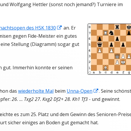
 und Wolfgang Hettler (sonst noch jemand?) Turniere im
T
TURNIERFAHRTEN
KONTAKTANFRAGE JUGENDBEREICH
In
hnachtsopen des HSK 1830
an. Er
AFT
neuem
misen gegen Fide-Meister ein gutes
Fenster
e eine Stellung (Diagramm) sogar gut
öffnen
T
uch gut. Immerhin konnte er seinen
In
chon das
wiederholte Mal
beim
Unna-Open
. Seine schöns
neuem
pfer:
26. ... Txg2 27. Kxg2 Df2+ 28. Kh1 Tf3
- und gewinnt.
Fenster
eichte es zum 25. Platz und dem Gewinn des Senioren-Preise
öffnen
urt sicher einiges an Boden gut gemacht hat.