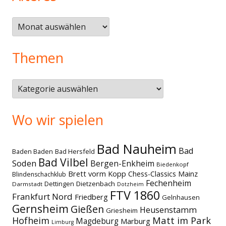
Älteres
Themen
Themen
Wo wir spielen
Bad Nauheim
Bad
Baden Baden
Bad Hersfeld
Bad Vilbel
Soden
Bergen-Enkheim
Biedenkopf
Brett vorm Kopp
Chess-Classics Mainz
Blindenschachklub
Fechenheim
Dettingen
Dietzenbach
Darmstadt
Dotzheim
FTV 1860
Frankfurt Nord
Friedberg
Gelnhausen
Gernsheim
Gießen
Heusenstamm
Griesheim
Matt im Park
Hofheim
Magdeburg
Marburg
Limburg