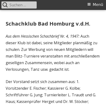
Suchen
Primäres
Menü
nach:
Menü
Springe
Schachklub Bad Homburg
zum
Schachklub Bad Homburg v.d.H.
Inhalt
Aus dem Hessischen Schachbrief Nr. 4, 1947:
Auch
dieser Klub ist dabei, seine Mitglieder planmäßig zu
schulen. Zur Werbung von neuen Mitgliedern will
man Blitz-Turniere veranstalten mit anschließendem
geselligen Zusammensein, wobei auch an
Verlosungen, Tanz usw. gedacht ist.
Der Vorstand setzt sich zusammen aus: 1.
Vorsitzender E. Fischer; Kassierer G. Kolbe;
Schriftführer G. Jung; Turnierleiter L. Traudt und G.
Haus; Kassenprüfer Herget und Dr. W. Stöcker;