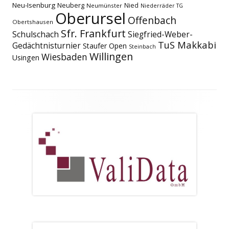
Neu-Isenburg
Neuberg
Nied
Neumünster
Niederräder TG
Oberursel
Offenbach
Obertshausen
Sfr. Frankfurt
Schulschach
Siegfried-Weber-
TuS Makkabi
Gedächtnisturnier
Staufer Open
Steinbach
Willingen
Wiesbaden
Usingen
Footer
Inhalt